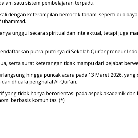
dalam satu sistem pembelajaran terpadu.
ekali dengan keterampilan bercocok tanam, seperti budida
r Muhammad.
nya unggul secara spiritual dan intelektual, tetapi juga 
aftarkan putra-putrinya di Sekolah Qur’anpreneur Indon
 tua, serta surat keterangan tidak mampu dari pejabat be
erlangsung hingga puncak acara pada 13 Maret 2026, yang d
 dan dhuafa penghafal Al-Qur’an.
tif yang tidak hanya berorientasi pada aspek akademik dan
mi berbasis komunitas. (*)