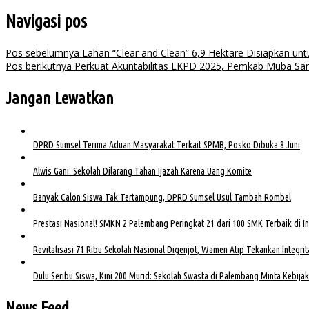
Navigasi pos
Pos sebelumnya
Lahan “Clear and Clean” 6,9 Hektare Disiapkan un
Pos berikutnya
Perkuat Akuntabilitas LKPD 2025, Pemkab Muba Sa
Jangan Lewatkan
DPRD Sumsel Terima Aduan Masyarakat Terkait SPMB, Posko Dibuka 8 Juni
Alwis Gani: Sekolah Dilarang Tahan Ijazah Karena Uang Komite
Banyak Calon Siswa Tak Tertampung, DPRD Sumsel Usul Tambah Rombel
Prestasi Nasional! SMKN 2 Palembang Peringkat 21 dari 100 SMK Terbaik di I
Revitalisasi 71 Ribu Sekolah Nasional Digenjot, Wamen Atip Tekankan Integrit
Dulu Seribu Siswa, Kini 200 Murid: Sekolah Swasta di Palembang Minta Kebija
News Feed