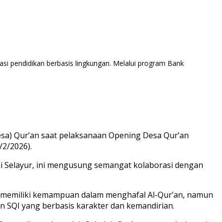
asi pendidikan berbasis lingkungan. Melalui program Bank
sa) Qur’an saat pelaksanaan Opening Desa Qur’an
/2/2026).
gai Selayur, ini mengusung semangat kolaborasi dengan
a memiliki kemampuan dalam menghafal Al-Qur’an, namun
n SQI yang berbasis karakter dan kemandirian.