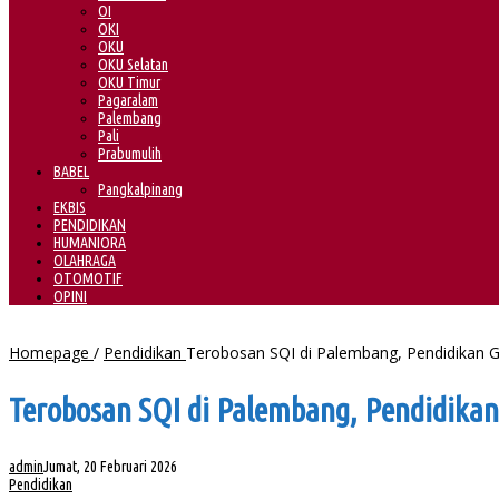
OI
OKI
OKU
OKU Selatan
OKU Timur
Pagaralam
Palembang
Pali
Prabumulih
BABEL
Pangkalpinang
EKBIS
PENDIDIKAN
HUMANIORA
OLAHRAGA
OTOMOTIF
OPINI
Homepage
/
Pendidikan
Terobosan SQI di Palembang, Pendidikan G
Terobosan SQI di Palembang, Pendidikan
admin
Jumat, 20 Februari 2026
Pendidikan