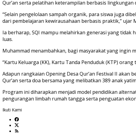
Qur’an serta pelatihan keterampilan berbasis lingkungan 
“Selain pengelolaan sampah organik, para siswa juga dib
dari pembelajaran kewirausahaan berbasis praktik,” uja
Ia berharap, SQI mampu melahirkan generasi yang tidak ha
luas.
Muhammad menambahkan, bagi masyarakat yang ingin mend
“Kartu Keluarga (KK), Kartu Tanda Penduduk (KTP) orang
Adapun rangkaian Opening Desa Qur’an Festival II akan b
Qur’an serta doa bersama yang melibatkan 389 anak yatim
Program ini diharapkan menjadi model pendidikan alterna
pengurangan limbah rumah tangga serta penguatan ekono
Ikuti Kami