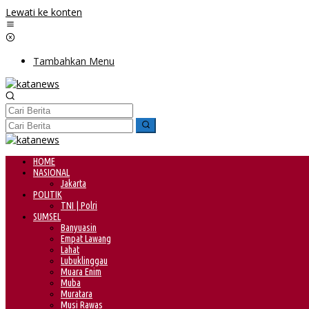
Lewati ke konten
Tambahkan Menu
HOME
NASIONAL
Jakarta
POLITIK
TNI | Polri
SUMSEL
Banyuasin
Empat Lawang
Lahat
Lubuklinggau
Muara Enim
Muba
Muratara
Musi Rawas