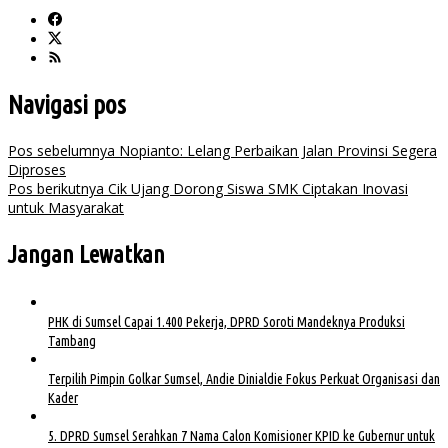
Navigasi pos
Pos sebelumnya
Nopianto: Lelang Perbaikan Jalan Provinsi Segera
Diproses
Pos berikutnya
Cik Ujang Dorong Siswa SMK Ciptakan Inovasi
untuk Masyarakat
Jangan Lewatkan
PHK di Sumsel Capai 1.400 Pekerja, DPRD Soroti Mandeknya Produksi
Tambang
Terpilih Pimpin Golkar Sumsel, Andie Dinialdie Fokus Perkuat Organisasi dan
Kader
5. DPRD Sumsel Serahkan 7 Nama Calon Komisioner KPID ke Gubernur untuk