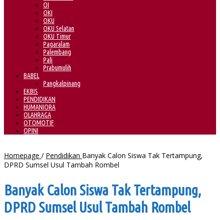
OI
OKI
OKU
OKU Selatan
OKU Timur
Pagaralam
Palembang
Pali
Prabumulih
BABEL
Pangkalpinang
EKBIS
PENDIDIKAN
HUMANIORA
OLAHRAGA
OTOMOTIF
OPINI
Homepage
/
Pendidikan
Banyak Calon Siswa Tak Tertampung,
DPRD Sumsel Usul Tambah Rombel
Banyak Calon Siswa Tak Tertampung,
DPRD Sumsel Usul Tambah Rombel