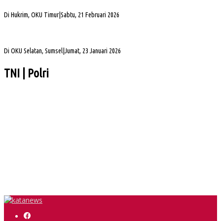
2025
Di Hukrim, OKU Timur
|
Sabtu, 21 Februari 2026
Gubernur Sumsel Herman Deru Apresiasi Laju Pembangunan OKU Selatan Selama 22
Tahun Pasca Pemekaran
Di OKU Selatan, Sumsel
|
Jumat, 23 Januari 2026
TNI | Polri
Wabup Muba Paparkan Inovasi PTSP, Selangkah Lagi Menuju Tiga Besar Nasional
Kapolda Sumsel Siap Dukung Tabur Bunga Leluhur Palembang Darussalam
PHK di Sumsel Capai 1.400 Pekerja, DPRD Soroti Mandeknya Produksi Tambang
Sekda Muba Buka Diklat Paskibraka 2026, Tekankan Disiplin dan Nasionalisme
Empat Saksi Dihadirkan di Sidang Korupsi BTN e-Batara Pos, Kuasa Hukum Nilai
Saksi Hindari Pertanyaan