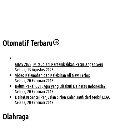
Sekda Muba Buka Diklat Paskibraka 2026, Tekankan Disiplin dan Nasionalisme
Empat Saksi Dihadirkan di Sidang Korupsi BTN e-Batara Pos, Kuasa Hukum Nilai
Saksi Hindari Pertanyaan
Otomatif Terbaru
GIIAS 2023, Mitsubishi Persembahkan Petualangan Seru
Selasa, 15 Agustus 2023
Video Kelemahan dan Kelebihan All New Terios
Selasa, 20 Februari 2018
Belum Pakai CVT, Apa yang Ditakuti Daihatsu Indonesia?
Selasa, 20 Februari 2018
Daihatsu Santai Penjualan Sirion Kalah Jauh dari Mobil LCGC
Selasa, 20 Februari 2018
Olahraga
Bursa Ketua Asprov PSSI Sumsel Menghangat, Kiki Subagio Jadi Sorotan