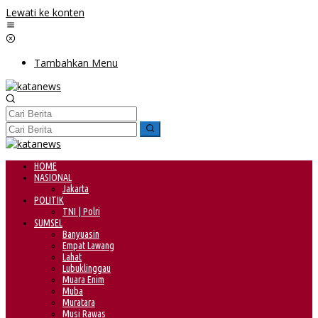
Lewati ke konten
Tambahkan Menu
HOME
NASIONAL
Jakarta
POLITIK
TNI | Polri
SUMSEL
Banyuasin
Empat Lawang
Lahat
Lubuklinggau
Muara Enim
Muba
Muratara
Musi Rawas