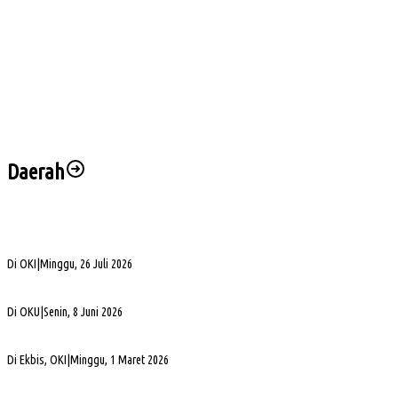
Buka Turnamen Padel Ende Vol. 1, Herman Deru Dorong Gaya Hidup Sehat
Jelang Laga Krusial, Sumsel United Asah Strategi di Lapangan
Imbang 1-1, Sumsel United Naik ke Posisi Empat Klasemen
Hadapi FC Bekasi City, Nilmaizar: Ini Penentuan Nasib Sumsel United
Daerah
Bukan Sekadar Silaturahmi Alumni, Alexsander Dorong KAHMI Jadi Kekuatan
Strategis di Era Digital
Di OKI
|
Minggu, 26 Juli 2026
Alva Elan Duduki Jabatan Sekda OKU, Siap Dukung Percepatan Pembangunan
Di OKU
|
Senin, 8 Juni 2026
PLN UID S2JB Bangun Jaringan Listrik 1,6 Km di Desa Pedamaran IV OKI
Di Ekbis, OKI
|
Minggu, 1 Maret 2026
Jelang Mutasi, Kajari OKU Timur Teken Sprindik Kasus Dugaan Korupsi FLPP 2024-