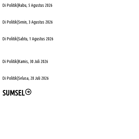
PHK di Sumsel Capai 1.400 Pekerja, DPRD Soroti Mandeknya Produksi Tambang
Di Politik
|
Rabu, 5 Agustus 2026
Terpilih Pimpin Golkar Sumsel, Andie Dinialdie Fokus Perkuat Organisasi dan Kader
Di Politik
|
Senin, 3 Agustus 2026
5. DPRD Sumsel Serahkan 7 Nama Calon Komisioner KPID ke Gubernur untuk Dilantik
Di Politik
|
Sabtu, 1 Agustus 2026
DPD Partai Golkar Sumsel Resmi Jadwalkan Musda XI, Pendaftaran Calon Ketua
Dibuka
Di Politik
|
Kamis, 30 Juli 2026
DPRD Sumsel Pertanyakan Alasan PLN Belum Alirkan Listrik ke Desa Gajah Mati
Di Politik
|
Selasa, 28 Juli 2026
SUMSEL
Wabup Muba Paparkan Inovasi PTSP, Selangkah Lagi Menuju Tiga Besar Nasional
Kapolda Sumsel Siap Dukung Tabur Bunga Leluhur Palembang Darussalam
PHK di Sumsel Capai 1.400 Pekerja, DPRD Soroti Mandeknya Produksi Tambang