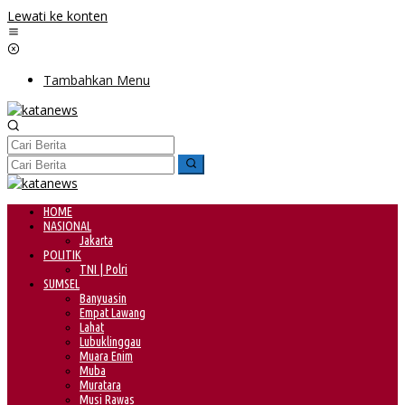
Lewati ke konten
Tambahkan Menu
HOME
NASIONAL
Jakarta
POLITIK
TNI | Polri
SUMSEL
Banyuasin
Empat Lawang
Lahat
Lubuklinggau
Muara Enim
Muba
Muratara
Musi Rawas