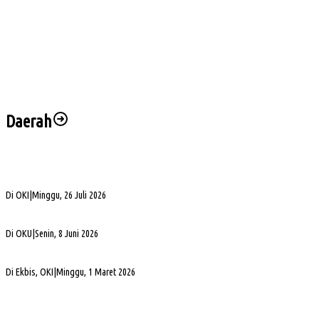
Buka Turnamen Padel Ende Vol. 1, Herman Deru Dorong Gaya Hidup Sehat
Jelang Laga Krusial, Sumsel United Asah Strategi di Lapangan
Imbang 1-1, Sumsel United Naik ke Posisi Empat Klasemen
Hadapi FC Bekasi City, Nilmaizar: Ini Penentuan Nasib Sumsel United
Daerah
Bukan Sekadar Silaturahmi Alumni, Alexsander Dorong KAHMI Jadi Kekuatan
Strategis di Era Digital
Di OKI
|
Minggu, 26 Juli 2026
Alva Elan Duduki Jabatan Sekda OKU, Siap Dukung Percepatan Pembangunan
Di OKU
|
Senin, 8 Juni 2026
PLN UID S2JB Bangun Jaringan Listrik 1,6 Km di Desa Pedamaran IV OKI
Di Ekbis, OKI
|
Minggu, 1 Maret 2026
Jelang Mutasi, Kajari OKU Timur Teken Sprindik Kasus Dugaan Korupsi FLPP 2024-
2025