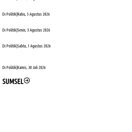
PHK di Sumsel Capai 1.400 Pekerja, DPRD Soroti Mandeknya Produksi Tambang
Di Politik
|
Rabu, 5 Agustus 2026
Terpilih Pimpin Golkar Sumsel, Andie Dinialdie Fokus Perkuat Organisasi dan Kader
Di Politik
|
Senin, 3 Agustus 2026
5. DPRD Sumsel Serahkan 7 Nama Calon Komisioner KPID ke Gubernur untuk Dilantik
Di Politik
|
Sabtu, 1 Agustus 2026
DPD Partai Golkar Sumsel Resmi Jadwalkan Musda XI, Pendaftaran Calon Ketua
Dibuka
Di Politik
|
Kamis, 30 Juli 2026
SUMSEL
Pelaksanaan Kenceran yang Selalu Keleleran Kronis
Sengketa Aset Pemprov Sumsel, Komisi III Dorong Pembentukan Pansus Aset
Hj Patimah Toha: Transformasi Posyandu Jadi Gerakan Bersama Tingkatkan
Pelayanan Dasar