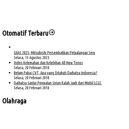
Wabup Muba Paparkan Inovasi PTSP, Selangkah Lagi Menuju Tiga Besar Nasional
Kapolda Sumsel Siap Dukung Tabur Bunga Leluhur Palembang Darussalam
Otomatif Terbaru
GIIAS 2023, Mitsubishi Persembahkan Petualangan Seru
Selasa, 15 Agustus 2023
Video Kelemahan dan Kelebihan All New Terios
Selasa, 20 Februari 2018
Belum Pakai CVT, Apa yang Ditakuti Daihatsu Indonesia?
Selasa, 20 Februari 2018
Daihatsu Santai Penjualan Sirion Kalah Jauh dari Mobil LCGC
Selasa, 20 Februari 2018
Olahraga
Bursa Ketua Asprov PSSI Sumsel Menghangat, Kiki Subagio Jadi Sorotan