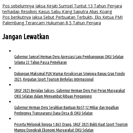
Pos sebelumnya
Jaksa Kejati Sumsel Tuntut 13 Tahun Penjara
terhadap Residivis Kasus Sabu A’ang Saputra Alias Koang
Pos berikutnya
Jaksa Sebut Perbuatan Terbukti, Eks Ketua PMI
Palembang Terancam Hukuman 8,5 Tahun Penjara
Jangan Lewatkan
Gubernur Sumsel Herman Deru Apresiasi Laju Pembangunan OKU Selatan
Selama 22 Tahun Pasca Pemekaran
Dukungan Maksimal PLN Warnai Kesuksesan Sriwijaya Ranau Gran Fondo
2025, Kegiatan Sport Tourism Berkelas Internasional
SRGF 2025 Berjalan Sukses, Gubernur Herman Deru Puji Peran Masyarakat
OKU Selatan dalam Menyambut Ribuan Pengunjung
Gubernur Herman Deru Serahkan Bantuan Rp57,12 Miliar dan Ingatkan
Pentingnya Transparansi Dana Desa di OKU Selatan
Peserta Melonjak hingga 1.863 Orang, SRGF 2025 Bukti Kuat Sport Tourism
Mampu Dongkrak Ekonomi Masyarakat OKU Selatan