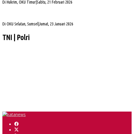
Di Hukrim, OKU Timur
|
Sabtu, 21 Februari 2026
Gubernur Sumsel Herman Deru Apresiasi Laju Pembangunan OKU Selatan Selama 22
Tahun Pasca Pemekaran
Di OKU Selatan, Sumsel
|
Jumat, 23 Januari 2026
TNI | Polri
Pelaksanaan Kenceran yang Selalu Keleleran Kronis
Sengketa Aset Pemprov Sumsel, Komisi III Dorong Pembentukan Pansus Aset
Hj Patimah Toha: Transformasi Posyandu Jadi Gerakan Bersama Tingkatkan
Pelayanan Dasar
Wabup Muba Paparkan Inovasi PTSP, Selangkah Lagi Menuju Tiga Besar Nasional
Kapolda Sumsel Siap Dukung Tabur Bunga Leluhur Palembang Darussalam