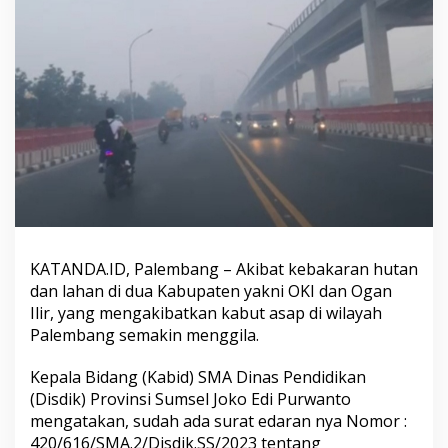
s
a
p
,
B
e
g
i
n
i
P
e
n
j
e
KATANDA.ID, Palembang – Akibat kebakaran hutan
l
dan lahan di dua Kabupaten yakni OKI dan Ogan
a
Ilir, yang mengakibatkan kabut asap di wilayah
s
a
Palembang semakin menggila.
n
D
Kepala Bidang (Kabid) SMA Dinas Pendidikan
i
(Disdik) Provinsi Sumsel Joko Edi Purwanto
k
mengatakan, sudah ada surat edaran nya Nomor :
n
a
420/616/SMA.2/Disdik.SS/2023 tentang