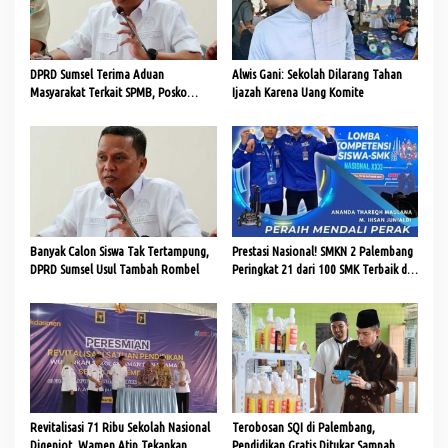
i
p
o
DPRD Sumsel Terima Aduan
Alwis Gani: Sekolah Dilarang Tahan
s
Masyarakat Terkait SPMB, Posko
Ijazah Karena Uang Komite
Dibuka 8 Juni
Banyak Calon Siswa Tak Tertampung,
Prestasi Nasional! SMKN 2 Palembang
DPRD Sumsel Usul Tambah Rombel
Peringkat 21 dari 100 SMK Terbaik di
Indonesia
Revitalisasi 71 Ribu Sekolah Nasional
Terobosan SQI di Palembang,
Digenjot, Wamen Atip Tekankan
Pendidikan Gratis Ditukar Sampah