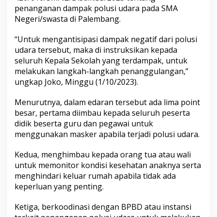
s
penanganan dampak polusi udara pada SMA
S
Negeri/swasta di Palembang.
u
m
“Untuk mengantisipasi dampak negatif dari polusi
s
e
udara tersebut, maka di instruksikan kepada
l
seluruh Kepala Sekolah yang terdampak, untuk
melakukan langkah-langkah penanggulangan,”
ungkap Joko, Minggu (1/10/2023).
Menurutnya, dalam edaran tersebut ada lima point
besar, pertama diimbau kepada seluruh peserta
didik beserta guru dan pegawai untuk
menggunakan masker apabila terjadi polusi udara.
Kedua, menghimbau kepada orang tua atau wali
untuk memonitor kondisi kesehatan anaknya serta
menghindari keluar rumah apabila tidak ada
keperluan yang penting.
Ketiga, berkoodinasi dengan BPBD atau instansi