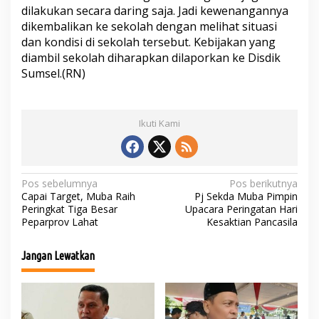
dilakukan secara daring saja. Jadi kewenangannya
dikembalikan ke sekolah dengan melihat situasi
dan kondisi di sekolah tersebut. Kebijakan yang
diambil sekolah diharapkan dilaporkan ke Disdik
Sumsel.(RN)
Ikuti Kami
N
Pos sebelumnya
Pos berikutnya
Capai Target, Muba Raih
Pj Sekda Muba Pimpin
a
Peringkat Tiga Besar
Upacara Peringatan Hari
Peparprov Lahat
Kesaktian Pancasila
v
i
Jangan Lewatkan
g
a
s