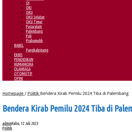
OI
OKI
OKU
OKU Selatan
OKU Timur
Pagaralam
Palembang
Pali
Prabumulih
BABEL
Pangkalpinang
EKBIS
PENDIDIKAN
HUMANIORA
OLAHRAGA
OTOMOTIF
OPINI
Homepage
/
Politik
Bendera Kirab Pemilu 2024 Tiba di Palembang
Bendera Kirab Pemilu 2024 Tiba di Pal
admin
Rabu, 12 Juli 2023
Politik