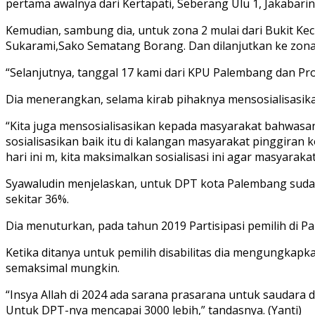
pertama awalnya dari Kertapati, Seberang Ulu 1, Jakabari
Kemudian, sambung dia, untuk zona 2 mulai dari Bukit Kecil,
Sukarami,Sako Sematang Borang. Dan dilanjutkan ke zona 4 
“Selanjutnya, tanggal 17 kami dari KPU Palembang dan P
Dia menerangkan, selama kirab pihaknya mensosialisasika
“Kita juga mensosialisasikan kepada masyarakat bahwasany
sosialisasikan baik itu di kalangan masyarakat pinggiran 
hari ini m, kita maksimalkan sosialisasi ini agar masyarak
Syawaludin menjelaskan, untuk DPT kota Palembang sudah d
sekitar 36%.
Dia menuturkan, pada tahun 2019 Partisipasi pemilih di Pa
Ketika ditanya untuk pemilih disabilitas dia mengungkapk
semaksimal mungkin.
“Insya Allah di 2024 ada sarana prasarana untuk saudara di
Untuk DPT-nya mencapai 3000 lebih,” tandasnya. (Yanti)