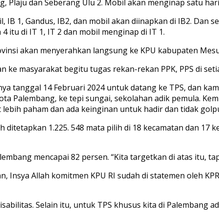
ng, Plaju dan Seberang Ulu 2. Mobil akan menginap satu hari
 IB 1, Gandus, IB2, dan mobil akan diinapkan di IB2. Dan set
itu di IT 1, IT 2 dan mobil menginap di IT 1.
rovinsi akan menyerahkan langsung ke KPU kabupaten Mesuj
n ke masyarakat begitu tugas rekan-rekan PPK, PPS di seti
a tanggal 14 Februari 2024 untuk datang ke TPS, dan kami 
kota Palembang, ke tepi sungai, sekolahan adik pemula. Kem
at lebih paham dan ada keinginan untuk hadir dan tidak golpu
itetapkan 1.225. 548 mata pilih di 18 kecamatan dan 17 ke
lembang mencapai 82 persen. “Kita targetkan di atas itu, ta
an, Insya Allah komitmen KPU RI sudah di statemen oleh KPR
sabilitas. Selain itu, untuk TPS khusus kita di Palembang a