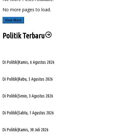
No more pages to load.
View More
Politik Terbaru
Sengketa Aset Pemprov Sumsel, Komisi III Dorong Pembentukan Pansus Aset
Di Politik
|
Kamis, 6 Agustus 2026
PHK di Sumsel Capai 1.400 Pekerja, DPRD Soroti Mandeknya Produksi Tambang
Di Politik
|
Rabu, 5 Agustus 2026
Terpilih Pimpin Golkar Sumsel, Andie Dinialdie Fokus Perkuat Organisasi dan Kader
Di Politik
|
Senin, 3 Agustus 2026
5. DPRD Sumsel Serahkan 7 Nama Calon Komisioner KPID ke Gubernur untuk Dilantik
Di Politik
|
Sabtu, 1 Agustus 2026
DPD Partai Golkar Sumsel Resmi Jadwalkan Musda XI, Pendaftaran Calon Ketua Dibuk
Di Politik
|
Kamis, 30 Juli 2026