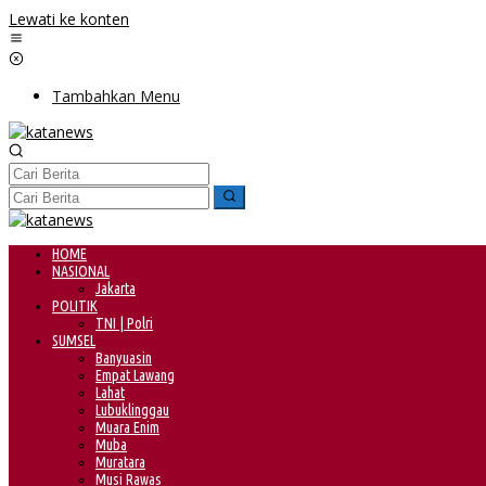
Lewati ke konten
Tambahkan Menu
HOME
NASIONAL
Jakarta
POLITIK
TNI | Polri
SUMSEL
Banyuasin
Empat Lawang
Lahat
Lubuklinggau
Muara Enim
Muba
Muratara
Musi Rawas