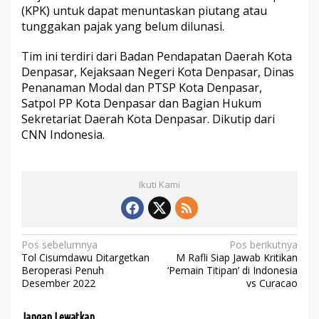
(KPK) untuk dapat menuntaskan piutang atau
tunggakan pajak yang belum dilunasi.
Tim ini terdiri dari Badan Pendapatan Daerah Kota
Denpasar, Kejaksaan Negeri Kota Denpasar, Dinas
Penanaman Modal dan PTSP Kota Denpasar,
Satpol PP Kota Denpasar dan Bagian Hukum
Sekretariat Daerah Kota Denpasar. Dikutip dari
CNN Indonesia.
Ikuti Kami
N
Pos sebelumnya
Pos berikutnya
Tol Cisumdawu Ditargetkan
M Rafli Siap Jawab Kritikan
a
Beroperasi Penuh
‘Pemain Titipan’ di Indonesia
Desember 2022
vs Curacao
v
i
Jangan Lewatkan