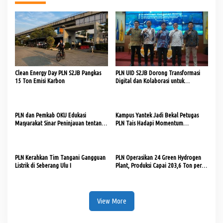
Clean Energy Day PLN S2JB Pangkas
PLN UID S2JB Dorong Transformasi
15 Ton Emisi Karbon
Digital dan Kolaborasi untuk
Ketahanan Energi
PLN dan Pemkab OKU Edukasi
Kampus Yantek Jadi Bekal Petugas
Masyarakat Sinar Peninjauan tentang
PLN Tais Hadapi Momentum
Pajak dari Sektor Kelistrikan
Kemerdekaan RI
PLN Kerahkan Tim Tangani Gangguan
PLN Operasikan 24 Green Hydrogen
Listrik di Seberang Ulu I
Plant, Produksi Capai 203,6 Ton per
Tahun
View More