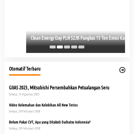
Ko
Al
Otomatif Terbaru
GIIAS 2023, Mitsubishi Persembahkan Petualangan Seru
Selasa, 15 Agustus 2023
Video Kelemahan dan Kelebihan All New Terios
Selasa, 20 Februari 2018
Belum Pakai CVT, Apa yang Ditakuti Daihatsu Indonesia?
Selasa, 20 Februari 2018