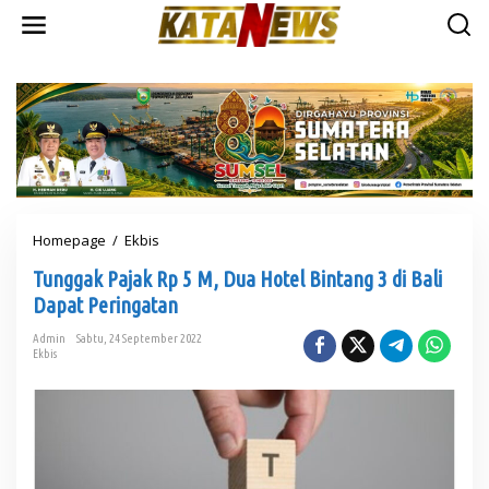
L
e
w
a
t
i
k
e
k
o
n
t
Homepage
/
Ekbis
T
e
u
n
Tunggak Pajak Rp 5 M, Dua Hotel Bintang 3 di Bali
n
g
Dapat Peringatan
g
a
Admin
Sabtu, 24 September 2022
Ekbis
k
P
a
j
a
k
R