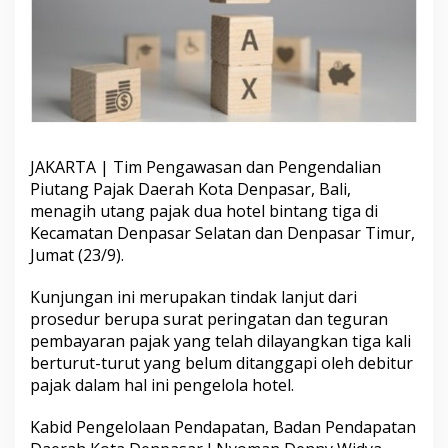
p
5
M
,
D
u
a
H
o
JAKARTA | Tim Pengawasan dan Pengendalian
t
e
Piutang Pajak Daerah Kota Denpasar, Bali,
l
menagih utang pajak dua hotel bintang tiga di
B
Kecamatan Denpasar Selatan dan Denpasar Timur,
i
Jumat (23/9).
n
t
a
Kunjungan ini merupakan tindak lanjut dari
n
prosedur berupa surat peringatan dan teguran
g
pembayaran pajak yang telah dilayangkan tiga kali
3
berturut-turut yang belum ditanggapi oleh debitur
d
pajak dalam hal ini pengelola hotel.
i
B
a
Kabid Pengelolaan Pendapatan, Badan Pendapatan
l