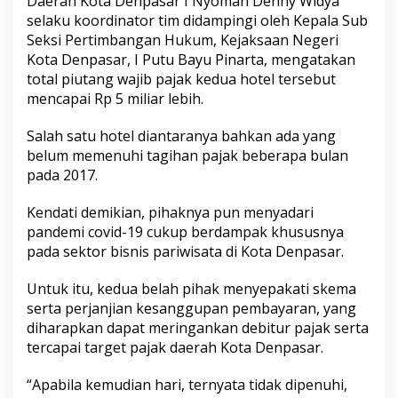
Daerah Kota Denpasar I Nyoman Denny Widya
i
selaku koordinator tim didampingi oleh Kepala Sub
D
Seksi Pertimbangan Hukum, Kejaksaan Negeri
a
p
Kota Denpasar, I Putu Bayu Pinarta, mengatakan
a
total piutang wajib pajak kedua hotel tersebut
t
mencapai Rp 5 miliar lebih.
P
e
Salah satu hotel diantaranya bahkan ada yang
r
i
belum memenuhi tagihan pajak beberapa bulan
n
pada 2017.
g
a
Kendati demikian, pihaknya pun menyadari
t
pandemi covid-19 cukup berdampak khususnya
a
n
pada sektor bisnis pariwisata di Kota Denpasar.
Untuk itu, kedua belah pihak menyepakati skema
serta perjanjian kesanggupan pembayaran, yang
diharapkan dapat meringankan debitur pajak serta
tercapai target pajak daerah Kota Denpasar.
“Apabila kemudian hari, ternyata tidak dipenuhi,