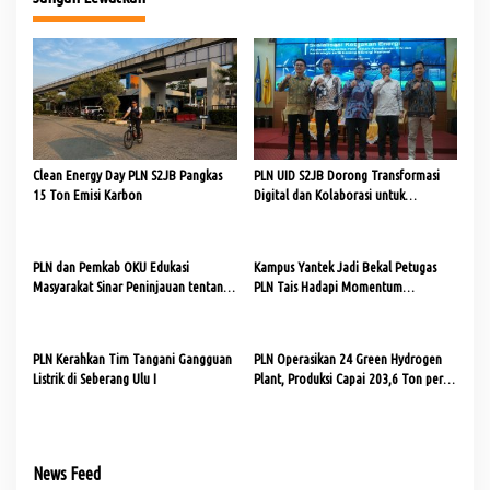
g
a
s
i
p
o
Clean Energy Day PLN S2JB Pangkas
PLN UID S2JB Dorong Transformasi
s
15 Ton Emisi Karbon
Digital dan Kolaborasi untuk
Ketahanan Energi
PLN dan Pemkab OKU Edukasi
Kampus Yantek Jadi Bekal Petugas
Masyarakat Sinar Peninjauan tentang
PLN Tais Hadapi Momentum
Pajak dari Sektor Kelistrikan
Kemerdekaan RI
PLN Kerahkan Tim Tangani Gangguan
PLN Operasikan 24 Green Hydrogen
Listrik di Seberang Ulu I
Plant, Produksi Capai 203,6 Ton per
Tahun
News Feed