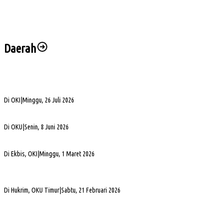
Imbang 1-1, Sumsel United Naik ke Posisi Empat Klasemen
Hadapi FC Bekasi City, Nilmaizar: Ini Penentuan Nasib Sumsel United
Daerah
Bukan Sekadar Silaturahmi Alumni, Alexsander Dorong KAHMI Jadi Kekuatan
Strategis di Era Digital
Di OKI
|
Minggu, 26 Juli 2026
Alva Elan Duduki Jabatan Sekda OKU, Siap Dukung Percepatan Pembangunan
Di OKU
|
Senin, 8 Juni 2026
PLN UID S2JB Bangun Jaringan Listrik 1,6 Km di Desa Pedamaran IV OKI
Di Ekbis, OKI
|
Minggu, 1 Maret 2026
Jelang Mutasi, Kajari OKU Timur Teken Sprindik Kasus Dugaan Korupsi FLPP 2024-
2025
Di Hukrim, OKU Timur
|
Sabtu, 21 Februari 2026
Gubernur Sumsel Herman Deru Apresiasi Laju Pembangunan OKU Selatan Selama 22
Tahun Pasca Pemekaran