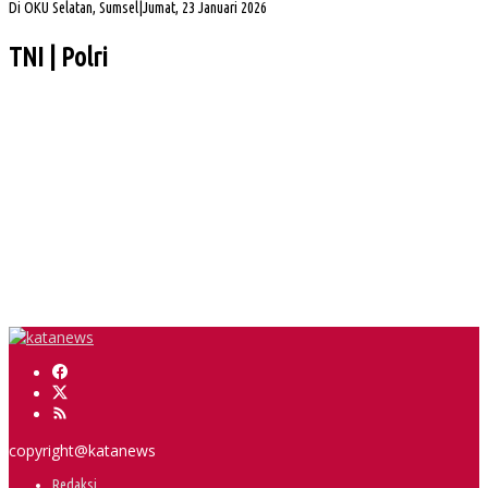
Di OKU Selatan, Sumsel
|
Jumat, 23 Januari 2026
TNI | Polri
Sengketa Aset Pemprov Sumsel, Komisi III Dorong Pembentukan Pansus Aset
Hj Patimah Toha: Transformasi Posyandu Jadi Gerakan Bersama Tingkatkan
Pelayanan Dasar
Wabup Muba Paparkan Inovasi PTSP, Selangkah Lagi Menuju Tiga Besar Nasional
Kapolda Sumsel Siap Dukung Tabur Bunga Leluhur Palembang Darussalam
PHK di Sumsel Capai 1.400 Pekerja, DPRD Soroti Mandeknya Produksi Tambang
copyright@katanews
Redaksi