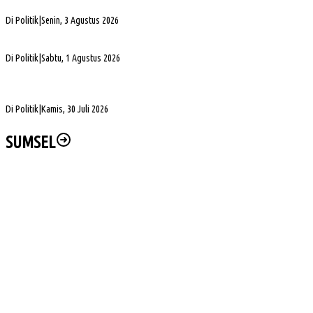
Terpilih Pimpin Golkar Sumsel, Andie Dinialdie Fokus Perkuat Organisasi dan Kader
Di Politik
|
Senin, 3 Agustus 2026
5. DPRD Sumsel Serahkan 7 Nama Calon Komisioner KPID ke Gubernur untuk Dilantik
Di Politik
|
Sabtu, 1 Agustus 2026
DPD Partai Golkar Sumsel Resmi Jadwalkan Musda XI, Pendaftaran Calon Ketua
Dibuka
Di Politik
|
Kamis, 30 Juli 2026
SUMSEL
Sengketa Aset Pemprov Sumsel, Komisi III Dorong Pembentukan Pansus Aset
Hj Patimah Toha: Transformasi Posyandu Jadi Gerakan Bersama Tingkatkan
Pelayanan Dasar
Wabup Muba Paparkan Inovasi PTSP, Selangkah Lagi Menuju Tiga Besar Nasional
Kapolda Sumsel Siap Dukung Tabur Bunga Leluhur Palembang Darussalam
PHK di Sumsel Capai 1.400 Pekerja, DPRD Soroti Mandeknya Produksi Tambang