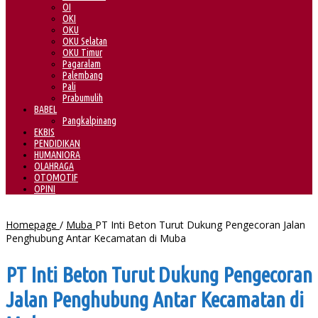
OI
OKI
OKU
OKU Selatan
OKU Timur
Pagaralam
Palembang
Pali
Prabumulih
BABEL
Pangkalpinang
EKBIS
PENDIDIKAN
HUMANIORA
OLAHRAGA
OTOMOTIF
OPINI
Homepage
/
Muba
PT Inti Beton Turut Dukung Pengecoran Jalan
Penghubung Antar Kecamatan di Muba
PT Inti Beton Turut Dukung Pengecoran
Jalan Penghubung Antar Kecamatan di