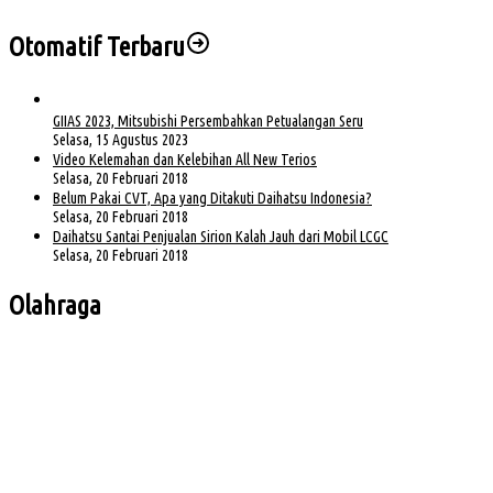
Otomatif Terbaru
GIIAS 2023, Mitsubishi Persembahkan Petualangan Seru
Selasa, 15 Agustus 2023
Video Kelemahan dan Kelebihan All New Terios
Selasa, 20 Februari 2018
Belum Pakai CVT, Apa yang Ditakuti Daihatsu Indonesia?
Selasa, 20 Februari 2018
Daihatsu Santai Penjualan Sirion Kalah Jauh dari Mobil LCGC
Selasa, 20 Februari 2018
Olahraga
Bursa Ketua Asprov PSSI Sumsel Menghangat, Kiki Subagio Jadi Sorotan
Buka Turnamen Padel Ende Vol. 1, Herman Deru Dorong Gaya Hidup Sehat
Jelang Laga Krusial, Sumsel United Asah Strategi di Lapangan