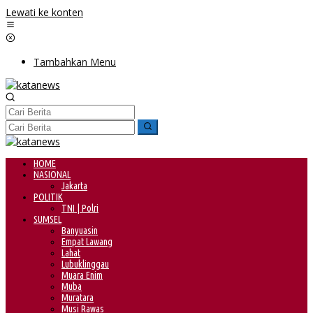
Lewati ke konten
Tambahkan Menu
HOME
NASIONAL
Jakarta
POLITIK
TNI | Polri
SUMSEL
Banyuasin
Empat Lawang
Lahat
Lubuklinggau
Muara Enim
Muba
Muratara
Musi Rawas