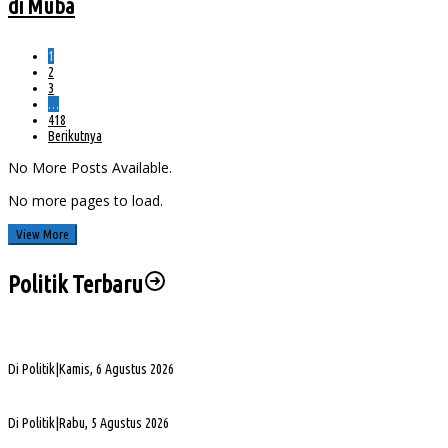
di Muba
1
2
3
…
418
Berikutnya
No More Posts Available.
No more pages to load.
View More
Politik Terbaru
Sengketa Aset Pemprov Sumsel, Komisi III Dorong Pembentukan Pansus Aset
Di Politik
|
Kamis, 6 Agustus 2026
PHK di Sumsel Capai 1.400 Pekerja, DPRD Soroti Mandeknya Produksi Tambang
Di Politik
|
Rabu, 5 Agustus 2026