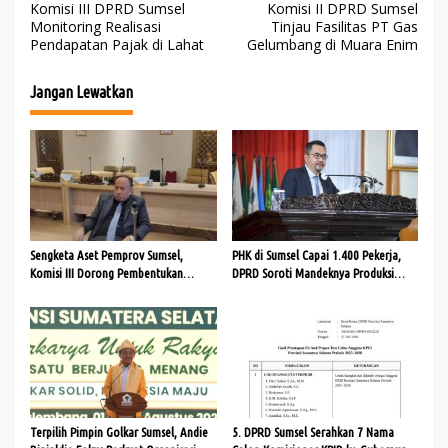
Komisi III DPRD Sumsel
Komisi II DPRD Sumsel
a
Monitoring Realisasi
Tinjau Fasilitas PT Gas
Pendapatan Pajak di Lahat
Gelumbang di Muara Enim
v
i
Jangan Lewatkan
g
a
s
i
p
o
Sengketa Aset Pemprov Sumsel,
PHK di Sumsel Capai 1.400 Pekerja,
s
Komisi III Dorong Pembentukan
DPRD Soroti Mandeknya Produksi
Pansus Aset
Tambang
Terpilih Pimpin Golkar Sumsel, Andie
5. DPRD Sumsel Serahkan 7 Nama