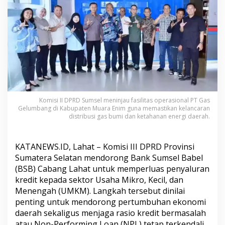
S
u
m
s
e
l
D
o
r
o
n
Komisi II DPRD Sumsel meninjau fasilitas operasional PT Gas
g
Gelumbang di Kabupaten Muara Enim guna memastikan kelancaran
B
distribusi gas bumi dan ketahanan energi daerah.
S
B
L
KATANEWS.ID, Lahat – Komisi III DPRD Provinsi
a
h
Sumatera Selatan mendorong Bank Sumsel Babel
a
(BSB) Cabang Lahat untuk memperluas penyaluran
t
kredit kepada sektor Usaha Mikro, Kecil, dan
P
Menengah (UMKM). Langkah tersebut dinilai
e
penting untuk mendorong pertumbuhan ekonomi
r
l
daerah sekaligus menjaga rasio kredit bermasalah
u
atau Non-Performing Loan (NPL) tetap terkendali.