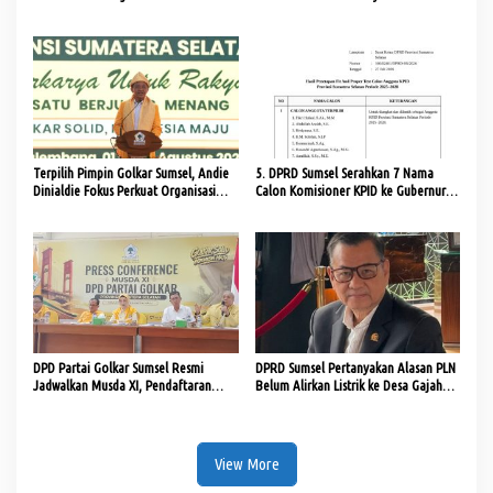
Pansus Aset
Tambang
Terpilih Pimpin Golkar Sumsel, Andie
5. DPRD Sumsel Serahkan 7 Nama
Dinialdie Fokus Perkuat Organisasi
Calon Komisioner KPID ke Gubernur
dan Kader
untuk Dilantik
DPD Partai Golkar Sumsel Resmi
DPRD Sumsel Pertanyakan Alasan PLN
Jadwalkan Musda XI, Pendaftaran
Belum Alirkan Listrik ke Desa Gajah
Calon Ketua Dibuka
Mati
View More