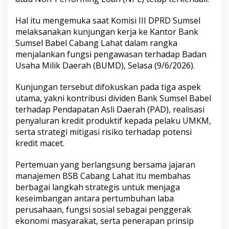
a
s
Hal itu mengemuka saat Komisi III DPRD Sumsel
P
melaksanakan kunjungan kerja ke Kantor Bank
e
m
Sumsel Babel Cabang Lahat dalam rangka
b
menjalankan fungsi pengawasan terhadap Badan
i
Usaha Milik Daerah (BUMD), Selasa (9/6/2026).
a
y
Kunjungan tersebut difokuskan pada tiga aspek
a
a
utama, yakni kontribusi dividen Bank Sumsel Babel
n
terhadap Pendapatan Asli Daerah (PAD), realisasi
U
penyaluran kredit produktif kepada pelaku UMKM,
M
serta strategi mitigasi risiko terhadap potensi
K
M
kredit macet.
Pertemuan yang berlangsung bersama jajaran
manajemen BSB Cabang Lahat itu membahas
berbagai langkah strategis untuk menjaga
keseimbangan antara pertumbuhan laba
perusahaan, fungsi sosial sebagai penggerak
ekonomi masyarakat, serta penerapan prinsip