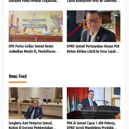
Dinialdie Fokus Perkuat Organisasi
Calon Komisioner KPID ke Gubernur
dan Kader
untuk Dilantik
DPD Partai Golkar Sumsel Resmi
DPRD Sumsel Pertanyakan Alasan PLN
Jadwalkan Musda XI, Pendaftaran
Belum Alirkan Listrik ke Desa Gajah
Calon Ketua Dibuka
Mati
News Feed
Sengketa Aset Pemprov Sumsel,
PHK di Sumsel Capai 1.400 Pekerja,
Komisi III Dorong Pembentukan
DPRD Soroti Mandeknya Produksi