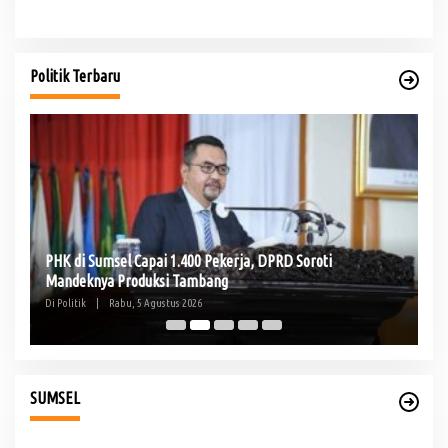
Politik Terbaru
PHK di Sumsel Capai 1.400 Pekerja, DPRD Soroti
Te
Mandeknya Produksi Tambang
Pe
Di Politik
|
Rabu, 5 Agustus 2026
Di 
SUMSEL