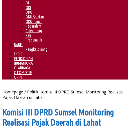
OI
OKI
OKU
OKU Selatan
OKU Timur
Pagaralam
Palembang
Pali
Prabumulih
BABEL
Pangkalpinang
EKBIS
PENDIDIKAN
HUMANIORA
OLAHRAGA
OTOMOTIF
OPINI
Homepage
/
Politik
Komisi III DPRD Sumsel Monitoring Realisasi
Pajak Daerah di Lahat
Komisi III DPRD Sumsel Monitoring
Realisasi Pajak Daerah di Lahat