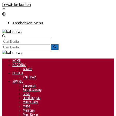
Lewati ke konten
Tambahkan Menu
HOME
NASIONAL
Jakarta
POLITIK
TNI | Polri
SUMSEL
Banyuasin
Empat Lawang
Lahat
Lubuklinggau
Muara Enim
Muba
Muratara
Musi Rawas