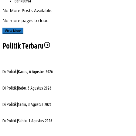
Berikutnya
No More Posts Available.
No more pages to load.
View More
Politik Terbaru
Sengketa Aset Pemprov Sumsel, Komisi III Dorong Pembentukan Pansus Aset
Di Politik
|
Kamis, 6 Agustus 2026
PHK di Sumsel Capai 1.400 Pekerja, DPRD Soroti Mandeknya Produksi Tambang
Di Politik
|
Rabu, 5 Agustus 2026
Terpilih Pimpin Golkar Sumsel, Andie Dinialdie Fokus Perkuat Organisasi dan Kader
Di Politik
|
Senin, 3 Agustus 2026
5. DPRD Sumsel Serahkan 7 Nama Calon Komisioner KPID ke Gubernur untuk Dilantik
Di Politik
|
Sabtu, 1 Agustus 2026
DPD Partai Golkar Sumsel Resmi Jadwalkan Musda XI, Pendaftaran Calon Ketua