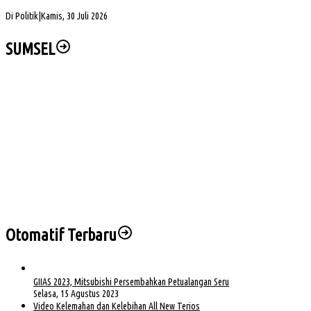
Dibuka
Di Politik
|
Kamis, 30 Juli 2026
SUMSEL
Seminar Nasional dan Peresmian PKS, Muba Perkuat Hilirisasi Sawit
Dua Lokasi Terbakar, BPBD Muba Kendalikan Karhutbunla di Sekayu
Muba DigANjar Penghargaan Penyaluran Dana Desa Tercepat
Tim SAR Temukan Warga Bailangu yang Hilang di Danau Sanawal
Safari Jumat, Cik Ujang Puji Kekompakan Warga Kepur
Otomatif Terbaru
GIIAS 2023, Mitsubishi Persembahkan Petualangan Seru
Selasa, 15 Agustus 2023
Video Kelemahan dan Kelebihan All New Terios