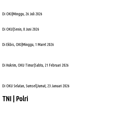
Bukan Sekadar Silaturahmi Alumni, Alexsander Dorong KAHMI Jadi Kekuatan
Strategis di Era Digital
Di OKI
|
Minggu, 26 Juli 2026
Alva Elan Duduki Jabatan Sekda OKU, Siap Dukung Percepatan Pembangunan
Di OKU
|
Senin, 8 Juni 2026
PLN UID S2JB Bangun Jaringan Listrik 1,6 Km di Desa Pedamaran IV OKI
Di Ekbis, OKI
|
Minggu, 1 Maret 2026
Jelang Mutasi, Kajari OKU Timur Teken Sprindik Kasus Dugaan Korupsi FLPP 2024-
2025
Di Hukrim, OKU Timur
|
Sabtu, 21 Februari 2026
Gubernur Sumsel Herman Deru Apresiasi Laju Pembangunan OKU Selatan Selama 22
Tahun Pasca Pemekaran
Di OKU Selatan, Sumsel
|
Jumat, 23 Januari 2026
TNI | Polri
Seminar Nasional dan Peresmian PKS, Muba Perkuat Hilirisasi Sawit