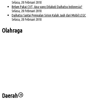
Selasa, 20 Februari 2018
Belum Pakai CVT, Apa yang Ditakuti Daihatsu Indonesia?
Selasa, 20 Februari 2018
Daihatsu Santai Penjualan Sirion Kalah Jauh dari Mobil LCGC
Selasa, 20 Februari 2018
Olahraga
Bursa Ketua Asprov PSSI Sumsel Menghangat, Kiki Subagio Jadi Sorotan
Buka Turnamen Padel Ende Vol. 1, Herman Deru Dorong Gaya Hidup Sehat
Jelang Laga Krusial, Sumsel United Asah Strategi di Lapangan
Imbang 1-1, Sumsel United Naik ke Posisi Empat Klasemen
Hadapi FC Bekasi City, Nilmaizar: Ini Penentuan Nasib Sumsel United
Daerah