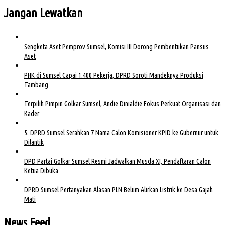
Jangan Lewatkan
Sengketa Aset Pemprov Sumsel, Komisi III Dorong Pembentukan Pansus
Aset
PHK di Sumsel Capai 1.400 Pekerja, DPRD Soroti Mandeknya Produksi
Tambang
Terpilih Pimpin Golkar Sumsel, Andie Dinialdie Fokus Perkuat Organisasi dan
Kader
5. DPRD Sumsel Serahkan 7 Nama Calon Komisioner KPID ke Gubernur untuk
Dilantik
DPD Partai Golkar Sumsel Resmi Jadwalkan Musda XI, Pendaftaran Calon
Ketua Dibuka
DPRD Sumsel Pertanyakan Alasan PLN Belum Alirkan Listrik ke Desa Gajah
Mati
News Feed