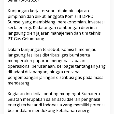
Senin (8/6/2026).
i
n
Kunjungan kerja tersebut dipimpin jajaran
j
pimpinan dan diikuti anggota Komisi II DPRD
a
u
Sumsel yang membidangi perekonomian, investasi,
F
serta energi. Kedatangan rombongan diterima
a
langsung oleh jajaran manajemen dan tim teknis
s
PT Gas Gelumbang.
i
l
i
Dalam kunjungan tersebut, Komisi II meninjau
t
langsung fasilitas distribusi gas bumi serta
a
memperoleh paparan mengenai capaian
s
operasional perusahaan, berbagai tantangan yang
P
T
dihadapi di lapangan, hingga rencana
G
pengembangan jaringan distribusi gas pada masa
a
mendatang.
s
G
Kegiatan ini dinilai penting mengingat Sumatera
e
l
Selatan merupakan salah satu daerah penghasil
u
energi terbesar di Indonesia yang memiliki potensi
m
besar dalam mendukung ketahanan energi
b