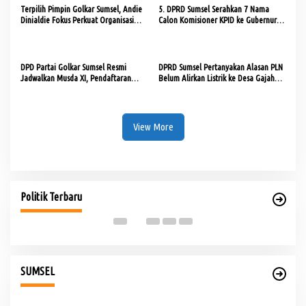
Terpilih Pimpin Golkar Sumsel, Andie
5. DPRD Sumsel Serahkan 7 Nama
Dinialdie Fokus Perkuat Organisasi
Calon Komisioner KPID ke Gubernur
dan Kader
untuk Dilantik
DPD Partai Golkar Sumsel Resmi
DPRD Sumsel Pertanyakan Alasan PLN
Jadwalkan Musda XI, Pendaftaran
Belum Alirkan Listrik ke Desa Gajah
Calon Ketua Dibuka
Mati
View More
PHK di Sumsel Capai 1.400 Pekerja, DPRD Soroti
Te
Mandeknya Produksi Tambang
Pe
Di Politik
|
Rabu, 5 Agustus 2026
Di 
Politik Terbaru
Clean Energy Day PLN S2JB Pangkas 15 Ton Emisi Karbon
SUMSEL