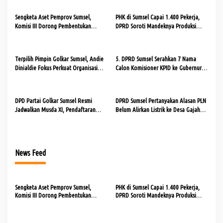
a
s
Sengketa Aset Pemprov Sumsel,
PHK di Sumsel Capai 1.400 Pekerja,
Komisi III Dorong Pembentukan
DPRD Soroti Mandeknya Produksi
i
Pansus Aset
Tambang
p
o
Terpilih Pimpin Golkar Sumsel, Andie
5. DPRD Sumsel Serahkan 7 Nama
Dinialdie Fokus Perkuat Organisasi
Calon Komisioner KPID ke Gubernur
s
dan Kader
untuk Dilantik
DPD Partai Golkar Sumsel Resmi
DPRD Sumsel Pertanyakan Alasan PLN
Jadwalkan Musda XI, Pendaftaran
Belum Alirkan Listrik ke Desa Gajah
Calon Ketua Dibuka
Mati
News Feed
Sengketa Aset Pemprov Sumsel,
PHK di Sumsel Capai 1.400 Pekerja,
Komisi III Dorong Pembentukan
DPRD Soroti Mandeknya Produksi
Pansus Aset
Tambang