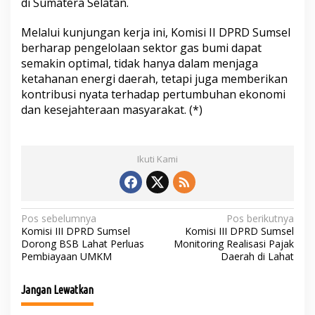
di Sumatera Selatan.
Melalui kunjungan kerja ini, Komisi II DPRD Sumsel
berharap pengelolaan sektor gas bumi dapat
semakin optimal, tidak hanya dalam menjaga
ketahanan energi daerah, tetapi juga memberikan
kontribusi nyata terhadap pertumbuhan ekonomi
dan kesejahteraan masyarakat. (*)
Ikuti Kami
N
Pos sebelumnya
Pos berikutnya
Komisi III DPRD Sumsel
Komisi III DPRD Sumsel
a
Dorong BSB Lahat Perluas
Monitoring Realisasi Pajak
Pembiayaan UMKM
Daerah di Lahat
v
i
Jangan Lewatkan
g