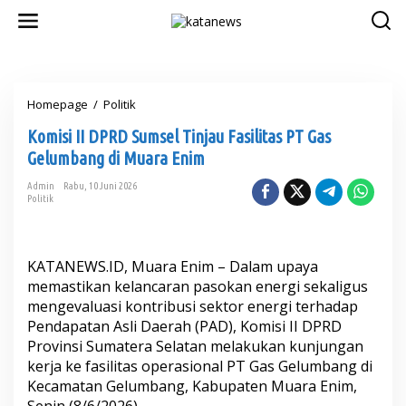
L
e
w
a
t
i
Homepage
/
Politik
K
k
o
e
Komisi II DPRD Sumsel Tinjau Fasilitas PT Gas
m
k
i
o
Gelumbang di Muara Enim
s
n
i
t
Admin
Rabu, 10 Juni 2026
Politik
I
e
I
n
D
P
KATANEWS.ID, Muara Enim – Dalam upaya
R
D
memastikan kelancaran pasokan energi sekaligus
S
mengevaluasi kontribusi sektor energi terhadap
u
Pendapatan Asli Daerah (PAD), Komisi II DPRD
m
Provinsi Sumatera Selatan melakukan kunjungan
s
kerja ke fasilitas operasional PT Gas Gelumbang di
e
l
Kecamatan Gelumbang, Kabupaten Muara Enim,
T