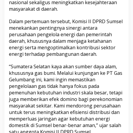
nasional sekaligus meningkatkan kesejahteraan
a
masyarakat di daerah.
n
g
d
Dalam pertemuan tersebut, Komisi II DPRD Sumsel
i
menekankan pentingnya sinergi antara
M
perusahaan pengelola energi dan pemerintah
u
daerah, khususnya dalam menjaga ketahanan
a
r
energi serta mengoptimalkan kontribusi sektor
a
energi terhadap pembangunan daerah.
E
n
“Sumatera Selatan kaya akan sumber daya alam,
i
khususnya gas bumi. Melalui kunjungan ke PT Gas
m
Gelumbang ini, kami ingin memastikan
pengelolaan gas tidak hanya fokus pada
pemenuhan kebutuhan industri skala besar, tetapi
juga memberikan efek domino bagi perekonomian
masyarakat sekitar. Kami mendorong perusahaan
untuk terus meningkatkan efisiensi distribusi dan
memperluas jaringan agar kebutuhan energi
domestik di Sumsel benar-benar aman,” ujar salah
satu anggota Komisi II DPRD Sumsel.