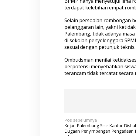
BPMP hanya menyetujui lima r
terdapat kelebihan empat romb
Selain persoalan rombongan 
pelanggaran lain, yakni ketida
Palembang, tidak adanya masa
di sekolah penyelenggara SPMB,
sesuai dengan petunjuk teknis.
Ombudsman menilai ketidakses
berpotensi menyebabkan sisw
terancam tidak tercatat secara 
N
Pos sebelumnya
Kejari Palembang Sisir Kantor Dishu
a
Dugaan Penyimpangan Pengadaan