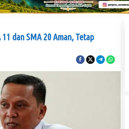
A 11 dan SMA 20 Aman, Tetap
PHK di Sumsel Capai 1.400 Pekerja, DPRD
Soroti Mandeknya Produksi Tambang
Di Politik
|
Rabu, 5 Agustus 2026
Wabup Muba Paparkan Inovasi PTSP,
Selangkah Lagi Menuju Tiga Besar Nasional