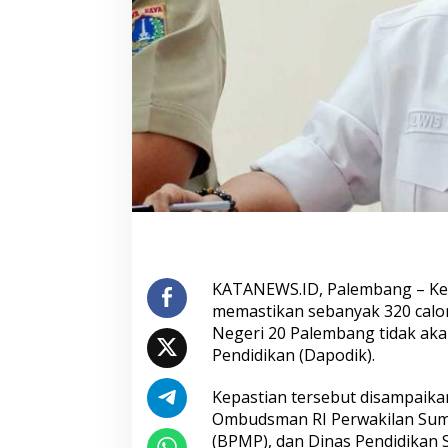
1
1
d
a
n
S
M
A
2
0
A
m
a
n
,
T
KATANEWS.ID, Palembang – Ketu
e
memastikan sebanyak 320 calon
t
Negeri 20 Palembang tidak ak
a
Pendidikan (Dapodik).
p
M
a
Kepastian tersebut disampaika
s
Ombudsman RI Perwakilan Suma
u
(BPMP), dan Dinas Pendidikan 