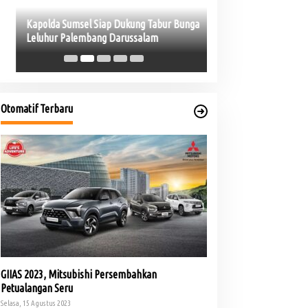
PHK di Sumsel Capai 
Soroti Mandeknya Pr
Otomatif Terbaru
GIIAS 2023, Mitsubishi Persembahkan
Petualangan Seru
Selasa, 15 Agustus 2023