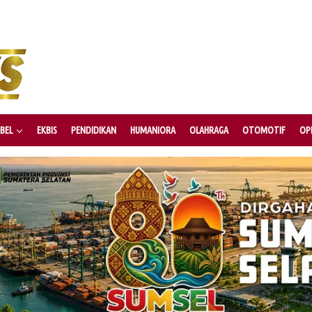
BEL
EKBIS
PENDIDIKAN
HUMANIORA
OLAHRAGA
OTOMOTIF
OPI