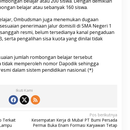
ombongan belajar atau 200 siswa. Dengan demikian
ongan belajar atau sebanyak 160 siswa.
belajar, Ombudsman juga menemukan dugaan
ksesuaian penerimaan jalur domisili di SMA Negeri 1
 sanggah resmi, belum tersedianya kanal pengaduan
 serta pengalihan sisa kuota yang dinilai tidak
uaian jumlah rombongan belajar tersebut
a tidak memperoleh nomor Dapodik sehingga
resmi dalam sistem pendidikan nasional. (*)
Ikuti Kami
Pos berikutnya
b Terkait
Kesempatan Kerja di Muba! PT Bumi Persada
 Lampu
Permai Buka Enam Formasi Karyawan Tetap