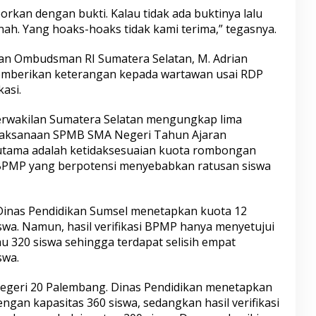
orkan dengan bukti. Kalau tidak ada buktinya lalu
itnah. Yang hoaks-hoaks tidak kami terima,” tegasnya.
lan Ombudsman RI Sumatera Selatan, M. Adrian
memberikan keterangan kepada wartawan usai RDP
asi.
rwakilan Sumatera Selatan mengungkap lima
laksanaan SPMB SMA Negeri Tahun Ajaran
 utama adalah ketidaksesuaian kuota rombongan
si BPMP yang berpotensi menyebabkan ratusan siswa
Dinas Pendidikan Sumsel menetapkan kuota 12
swa. Namun, hasil verifikasi BPMP hanya menyetujui
u 320 siswa sehingga terdapat selisih empat
swa.
 Negeri 20 Palembang. Dinas Pendidikan menetapkan
gan kapasitas 360 siswa, sedangkan hasil verifikasi