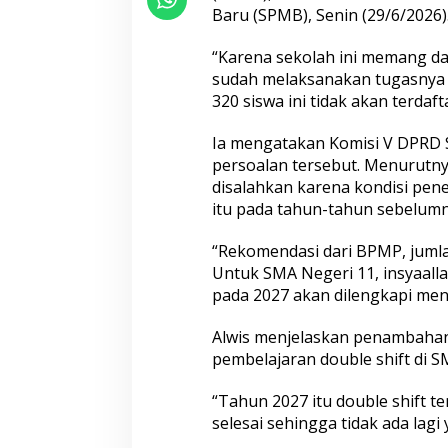
k
Baru (SPMB), Senin (29/6/2026)
D
a
p
“Karena sekolah ini memang da
o
sudah melaksanakan tugasnya u
d
320 siswa ini tidak akan terdaft
i
k
Ia mengatakan Komisi V DPRD 
persoalan tersebut. Menurutny
disalahkan karena kondisi pene
itu pada tahun-tahun sebelumn
“Rekomendasi dari BPMP, jumla
Untuk SMA Negeri 11, insyaall
pada 2027 akan dilengkapi menj
Alwis menjelaskan penambahan 
pembelajaran double shift di S
“Tahun 2027 itu double shift t
selesai sehingga tidak ada lagi