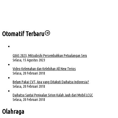
Sidang Korupsi KUR BSI, Kuasa Hukum Sapriyadi Minta Aparat Usut Seluruh Pihak
yang Terlibat
Instruksi Bupati Toha, Pemkab Muba Percepat Penanganan Korban Longsor dan
Kebakaran di Lais
Otomatif Terbaru
GIIAS 2023, Mitsubishi Persembahkan Petualangan Seru
Selasa, 15 Agustus 2023
Video Kelemahan dan Kelebihan All New Terios
Selasa, 20 Februari 2018
Belum Pakai CVT, Apa yang Ditakuti Daihatsu Indonesia?
Selasa, 20 Februari 2018
Daihatsu Santai Penjualan Sirion Kalah Jauh dari Mobil LCGC
Selasa, 20 Februari 2018
Olahraga