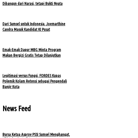
Dibangun dari Narasi, tetapi Bukti Nyata
Dari Sumsel untuk Indonesia, Joemarthine
Candra Masuk Kandidat KI Pusat
Emak-Emak Dapur MBG Minta Program
Makan Bergizi Gratis Tetap Dilanjutkan
Legitimasi versus Fungsi, FORDES Kupas
Polemik Kolam Retensi sebagai Pengendali
Banjir Kota
News Feed
Bursa Ketua Asprov PSSI Sumsel Menghangat,