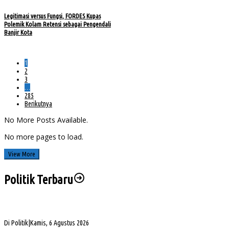
Legitimasi versus Fungsi, FORDES Kupas
Polemik Kolam Retensi sebagai Pengendali
Banjir Kota
1
2
3
…
285
Berikutnya
No More Posts Available.
No more pages to load.
View More
Politik Terbaru
Sengketa Aset Pemprov Sumsel, Komisi III Dorong Pembentukan Pansus Aset
Di Politik
|
Kamis, 6 Agustus 2026