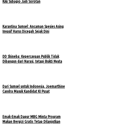
Kiki Subagio Jadi Sorotan
Karantina Sumsel: Ancaman Spesies Asing
Invasif Harus Dicegah Sejak Dini
DD Shineba: Kepercayaan Publik Tidak
Dibangun dari Narasi, tetapi Bukti Nyata
Dari Sumsel untuk Indonesia, Joemarthine
Candra Masuk Kandidat KI Pusat
Emak-Emak Dapur MBG Minta Program
Makan Bergizi Gratis Tetap Dilanjutkan