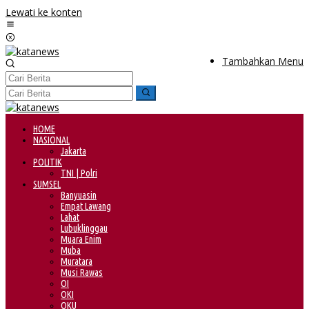
Lewati ke konten
Tambahkan Menu
HOME
NASIONAL
Jakarta
POLITIK
TNI | Polri
SUMSEL
Banyuasin
Empat Lawang
Lahat
Lubuklinggau
Muara Enim
Muba
Muratara
Musi Rawas
OI
OKI
OKU