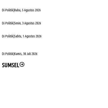
PHK di Sumsel Capai 1.400 Pekerja, DPRD Soroti Mandeknya Produksi Tambang
Di Politik
|
Rabu, 5 Agustus 2026
Terpilih Pimpin Golkar Sumsel, Andie Dinialdie Fokus Perkuat Organisasi dan Kader
Di Politik
|
Senin, 3 Agustus 2026
5. DPRD Sumsel Serahkan 7 Nama Calon Komisioner KPID ke Gubernur untuk Dilantik
Di Politik
|
Sabtu, 1 Agustus 2026
DPD Partai Golkar Sumsel Resmi Jadwalkan Musda XI, Pendaftaran Calon Ketua
Dibuka
Di Politik
|
Kamis, 30 Juli 2026
SUMSEL
Sejumlah PJU dan Kapolsek Polres Muba Berganti, Ini Daftarnya
Clean Energy Day PLN S2JB Pangkas 15 Ton Emisi Karbon
Korban Kebakaran Desa Teluk Terima Bantuan dari Arwani Alwani Cs