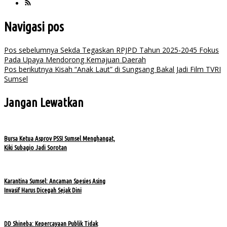
Navigasi pos
Pos sebelumnya
Sekda Tegaskan RPJPD Tahun 2025-2045 Fokus
Pada Upaya Mendorong Kemajuan Daerah
Pos berikutnya
Kisah “Anak Laut” di Sungsang Bakal Jadi Film TVRI
Sumsel
Jangan Lewatkan
Bursa Ketua Asprov PSSI Sumsel Menghangat,
Kiki Subagio Jadi Sorotan
Karantina Sumsel: Ancaman Spesies Asing
Invasif Harus Dicegah Sejak Dini
DD Shineba: Kepercayaan Publik Tidak