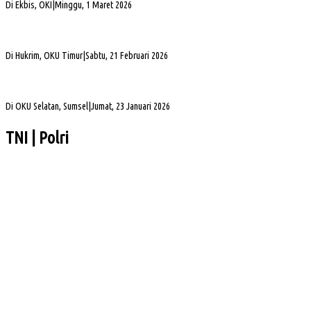
Di Ekbis, OKI
|
Minggu, 1 Maret 2026
Jelang Mutasi, Kajari OKU Timur Teken Sprindik Kasus Dugaan Korupsi FLPP 2024-
2025
Di Hukrim, OKU Timur
|
Sabtu, 21 Februari 2026
Gubernur Sumsel Herman Deru Apresiasi Laju Pembangunan OKU Selatan Selama 22
Tahun Pasca Pemekaran
Di OKU Selatan, Sumsel
|
Jumat, 23 Januari 2026
TNI | Polri
Sejumlah PJU dan Kapolsek Polres Muba Berganti, Ini Daftarnya
Clean Energy Day PLN S2JB Pangkas 15 Ton Emisi Karbon
Korban Kebakaran Desa Teluk Terima Bantuan dari Arwani Alwani Cs
Sidang Korupsi KUR BSI, Kuasa Hukum Sapriyadi Minta Aparat Usut Seluruh Pihak
yang Terlibat
Instruksi Bupati Toha, Pemkab Muba Percepat Penanganan Korban Longsor dan