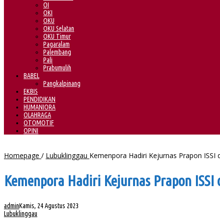
OI
OKI
OKU
OKU Selatan
OKU Timur
Pagaralam
Palembang
Pali
Prabumulih
BABEL
Pangkalpinang
EKBIS
PENDIDIKAN
HUMANIORA
OLAHRAGA
OTOMOTIF
OPINI
Homepage
/
Lubuklinggau
Kemenpora Hadiri Kejurnas Prapon ISSI 
Kemenpora Hadiri Kejurnas Prapon ISSI 
admin
Kamis, 24 Agustus 2023
Lubuklinggau