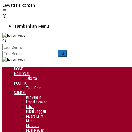
Lewati ke konten
Tambahkan Menu
HOME
NASIONAL
Jakarta
POLITIK
TNI | Polri
SUMSEL
Banyuasin
Empat Lawang
Lahat
Lubuklinggau
Muara Enim
Muba
Muratara
Musi Rawas