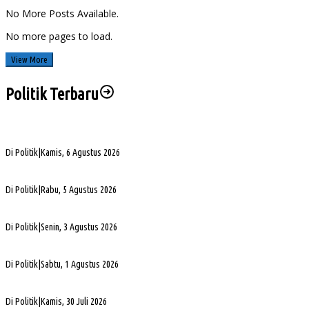
No More Posts Available.
No more pages to load.
View More
Politik Terbaru
Sengketa Aset Pemprov Sumsel, Komisi III Dorong Pembentukan Pansus Aset
Di Politik
|
Kamis, 6 Agustus 2026
PHK di Sumsel Capai 1.400 Pekerja, DPRD Soroti Mandeknya Produksi Tambang
Di Politik
|
Rabu, 5 Agustus 2026
Terpilih Pimpin Golkar Sumsel, Andie Dinialdie Fokus Perkuat Organisasi dan Kader
Di Politik
|
Senin, 3 Agustus 2026
5. DPRD Sumsel Serahkan 7 Nama Calon Komisioner KPID ke Gubernur untuk Dilantik
Di Politik
|
Sabtu, 1 Agustus 2026
DPD Partai Golkar Sumsel Resmi Jadwalkan Musda XI, Pendaftaran Calon Ketua Dibuk
Di Politik
|
Kamis, 30 Juli 2026