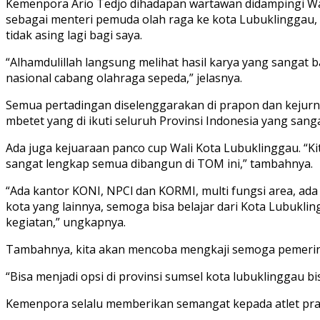
Kemenpora Ario Tedjo dihadapan wartawan didampingi Wal
sebagai menteri pemuda olah raga ke kota Lubuklinggau,
tidak asing lagi bagi saya.
“Alhamdulillah langsung melihat hasil karya yang sangat
nasional cabang olahraga sepeda,” jelasnya.
Semua pertadingan diselenggarakan di prapon dan kejurnas,
mbetet yang di ikuti seluruh Provinsi Indonesia yang sanga
Ada juga kejuaraan panco cup Wali Kota Lubuklinggau. “
sangat lengkap semua dibangun di TOM ini,” tambahnya.
“Ada kantor KONI, NPCl dan KORMI, multi fungsi area, ada
kota yang lainnya, semoga bisa belajar dari Kota Lubukl
kegiatan,” ungkapnya.
Tambahnya, kita akan mencoba mengkaji semoga pemerinta
“Bisa menjadi opsi di provinsi sumsel kota lubuklinggau bi
Kemenpora selalu memberikan semangat kepada atlet pra po