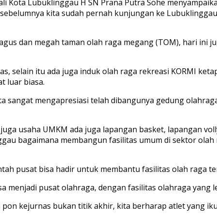
i Kota Lubuklinggau H SN Prana Putra Sohe menyampaikan,
 sebelumnya kita sudah pernah kunjungan ke Lubuklinggau 
 bagus dan megah taman olah raga megang (TOM), hari ini j
 selain itu ada juga induk olah raga rekreasi KORMI ketape
t luar biasa.
Kita sangat mengapresiasi telah dibangunya gedung olahra
 juga usaha UMKM ada juga lapangan basket, lapangan volly
inggau bagaimana membangun fasilitas umum di sektor olah 
h pusat bisa hadir untuk membantu fasilitas olah raga te
sa menjadi pusat olahraga, dengan fasilitas olahraga yang l
n kejurnas bukan titik akhir, kita berharap atlet yang iku