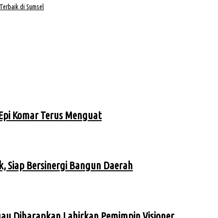
Terbaik di Sumsel
Epi Komar Terus Menguat
, Siap Bersinergi Bangun Daerah
au Diharapkan Lahirkan Pemimpin Visioner