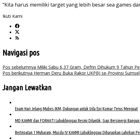
“Kita harus memiliki target yang lebih besar sea games dan 
Ikuti Kami
Navigasi pos
Pos sebelumnya
Miliki Sabu 6,37 Gram, Defrin Dihukum 9 Tahun Pe
Pos berikutnya
Herman Deru Buka Rakor UKPBJ se-Provinsi Sumsel
Jangan Lewatkan
Enam Hari Jelang Mubes IKM, Dukungan untuk Uda Epi Komar Terus Menguat
MD KAHMI dan FORHATI Lubuklinggau Resmi Dilantik, Siap Bersinergi Bangun
Bertepatan 1 Muharam, Musda IV KAHMI Lubuklinggau Diharapkan Lahirkan Pe