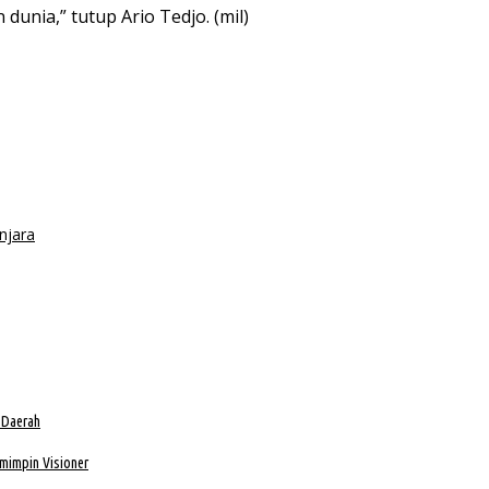
dunia,” tutup Ario Tedjo. (mil)
njara
 Daerah
mimpin Visioner