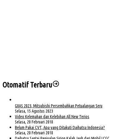
Sejumlah PJU dan Kapolsek Polres Muba Berganti, Ini Daftarnya
Clean Energy Day PLN S2JB Pangkas 15 Ton Emisi Karbon
Korban Kebakaran Desa Teluk Terima Bantuan dari Arwani Alwani Cs
Sidang Korupsi KUR BSI, Kuasa Hukum Sapriyadi Minta Aparat Usut Seluruh Pihak
yang Terlibat
Instruksi Bupati Toha, Pemkab Muba Percepat Penanganan Korban Longsor dan
Kebakaran di Lais
Otomatif Terbaru
GIIAS 2023, Mitsubishi Persembahkan Petualangan Seru
Selasa, 15 Agustus 2023
Video Kelemahan dan Kelebihan All New Terios
Selasa, 20 Februari 2018
Belum Pakai CVT, Apa yang Ditakuti Daihatsu Indonesia?
Selasa, 20 Februari 2018
Daihatsu Santai Penjualan Sirion Kalah Jauh dari Mobil LCGC