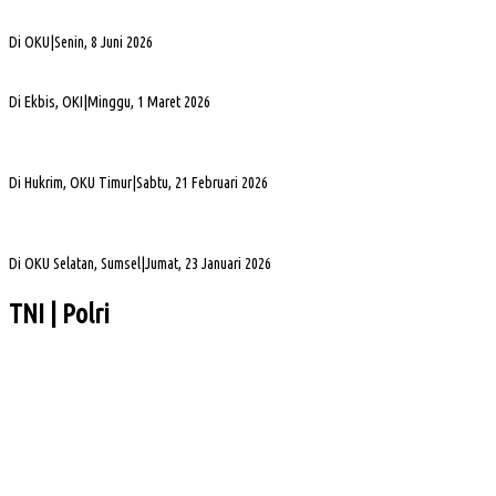
Alva Elan Duduki Jabatan Sekda OKU, Siap Dukung Percepatan Pembangunan
Di OKU
|
Senin, 8 Juni 2026
PLN UID S2JB Bangun Jaringan Listrik 1,6 Km di Desa Pedamaran IV OKI
Di Ekbis, OKI
|
Minggu, 1 Maret 2026
Jelang Mutasi, Kajari OKU Timur Teken Sprindik Kasus Dugaan Korupsi FLPP 2024-
2025
Di Hukrim, OKU Timur
|
Sabtu, 21 Februari 2026
Gubernur Sumsel Herman Deru Apresiasi Laju Pembangunan OKU Selatan Selama 22
Tahun Pasca Pemekaran
Di OKU Selatan, Sumsel
|
Jumat, 23 Januari 2026
TNI | Polri
Sejumlah PJU dan Kapolsek Polres Muba Berganti, Ini Daftarnya
Clean Energy Day PLN S2JB Pangkas 15 Ton Emisi Karbon
Korban Kebakaran Desa Teluk Terima Bantuan dari Arwani Alwani Cs