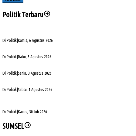
Politik Terbaru
Sengketa Aset Pemprov Sumsel, Komisi III Dorong Pembentukan Pansus Aset
Di Politik
|
Kamis, 6 Agustus 2026
PHK di Sumsel Capai 1.400 Pekerja, DPRD Soroti Mandeknya Produksi Tambang
Di Politik
|
Rabu, 5 Agustus 2026
Terpilih Pimpin Golkar Sumsel, Andie Dinialdie Fokus Perkuat Organisasi dan Kader
Di Politik
|
Senin, 3 Agustus 2026
5. DPRD Sumsel Serahkan 7 Nama Calon Komisioner KPID ke Gubernur untuk Dilantik
Di Politik
|
Sabtu, 1 Agustus 2026
DPD Partai Golkar Sumsel Resmi Jadwalkan Musda XI, Pendaftaran Calon Ketua
Dibuka
Di Politik
|
Kamis, 30 Juli 2026
SUMSEL