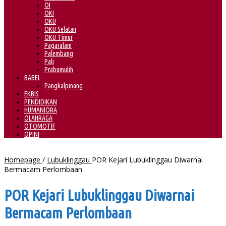
OI
OKI
OKU
OKU Selatan
OKU Timur
Pagaralam
Palembang
Pali
Prabumulih
BABEL
Pangkalpinang
EKBIS
PENDIDIKAN
HUMANIORA
OLAHRAGA
OTOMOTIF
OPINI
Homepage
/
Lubuklinggau
POR Kejari Lubuklinggau Diwarnai
Bermacam Perlombaan
POR Kejari Lubuklinggau Diwarnai
Bermacam Perlombaan