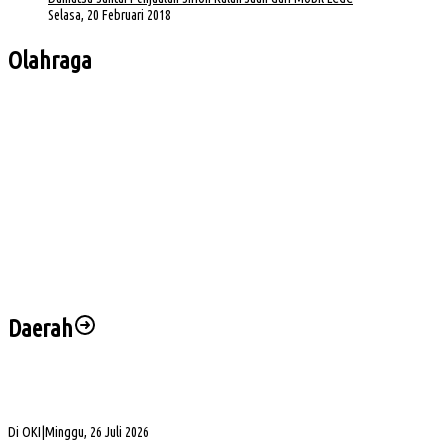
Selasa, 20 Februari 2018
Olahraga
Bursa Ketua Asprov PSSI Sumsel Menghangat, Kiki Subagio Jadi Sorotan
Buka Turnamen Padel Ende Vol. 1, Herman Deru Dorong Gaya Hidup Sehat
Jelang Laga Krusial, Sumsel United Asah Strategi di Lapangan
Imbang 1-1, Sumsel United Naik ke Posisi Empat Klasemen
Hadapi FC Bekasi City, Nilmaizar: Ini Penentuan Nasib Sumsel United
Daerah
Bukan Sekadar Silaturahmi Alumni, Alexsander Dorong KAHMI Jadi Kekuatan
Strategis di Era Digital
Di OKI
|
Minggu, 26 Juli 2026