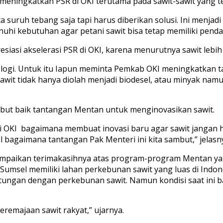
eningkatkan PSR di OKI terutama pada sawit-sawit yang tel
 suruh tebang saja tapi harus diberikan solusi. Ini menja
 kebutuhan agar petani sawit bisa tetap memiliki pendap
iasi akselerasi PSR di OKI, karena menurutnya sawit leb
gi. Untuk itu Iapun meminta Pemkab OKI meningkatkan targ
wit tidak hanya diolah menjadi biodesel, atau minyak n
ut baik tantangan Mentan untuk menginovasikan sawit.
 OKI bagaimana membuat inovasi baru agar sawit jangan h
 bagaimana tantangan Pak Menteri ini kita sambut,” jelasn
mpaikan terimakasihnya atas program-program Mentan yan
 Sumsel memiliki lahan perkebunan sawit yang luas di Indo
tungan dengan perkebunan sawit. Namun kondisi saat ini b
eremajaan sawit rakyat,” ujarnya.