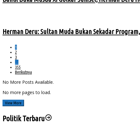
Herman Deru: Sultan Muda Bukan Sekadar Program, 
1
2
3
…
355
Berikutnya
No More Posts Available.
No more pages to load.
View More
Politik Terbaru
Sengketa Aset Pemprov Sumsel, Komisi III Dorong Pembentukan Pansus Aset