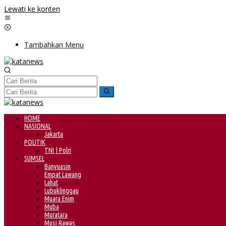
Lewati ke konten
Tambahkan Menu
HOME
NASIONAL
Jakarta
POLITIK
TNI | Polri
SUMSEL
Banyuasin
Empat Lawang
Lahat
Lubuklinggau
Muara Enim
Muba
Muratara
Musi Rawas