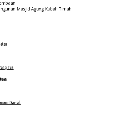
lombaan
angunan Masjid Agung Kubah Timah
batan
Orang Tua
tuan
konomi Daerah