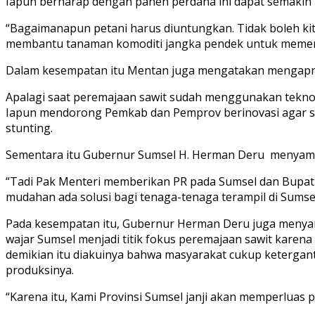
Iapun berharap dengan panen perdana ini dapat semakin m
“Bagaimanapun petani harus diuntungkan. Tidak boleh kita
membantu tanaman komoditi jangka pendek untuk memenuhi
Dalam kesempatan itu Mentan juga mengatakan mengapres
Apalagi saat peremajaan sawit sudah menggunakan teknolo
Iapun mendorong Pemkab dan Pemprov berinovasi agar sa
stunting.
Sementara itu Gubernur Sumsel H. Herman Deru menyamb
“Tadi Pak Menteri memberikan PR pada Sumsel dan Bupati
mudahan ada solusi bagi tenaga-tenaga terampil di Sumsel
Pada kesempatan itu, Gubernur Herman Deru juga menya
wajar Sumsel menjadi titik fokus peremajaan sawit karena
demikian itu diakuinya bahwa masyarakat cukup ketergan
produksinya.
“Karena itu, Kami Provinsi Sumsel janji akan memperluas p