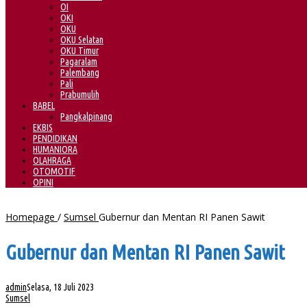
OI
OKI
OKU
OKU Selatan
OKU Timur
Pagaralam
Palembang
Pali
Prabumulih
BABEL
Pangkalpinang
EKBIS
PENDIDIKAN
HUMANIORA
OLAHRAGA
OTOMOTIF
OPINI
Homepage
/
Sumsel
Gubernur dan Mentan RI Panen Sawit
Gubernur dan Mentan RI Panen Sawit
admin
Selasa, 18 Juli 2023
Sumsel