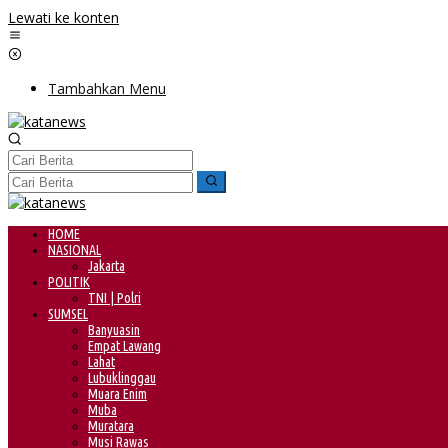
Lewati ke konten
Tambahkan Menu
HOME
NASIONAL
Jakarta
POLITIK
TNI | Polri
SUMSEL
Banyuasin
Empat Lawang
Lahat
Lubuklinggau
Muara Enim
Muba
Muratara
Musi Rawas