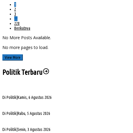
1
2
3
…
228
Berikutnya
No More Posts Available.
No more pages to load.
View More
Politik Terbaru
Sengketa Aset Pemprov Sumsel, Komisi III Dorong Pembentukan Pansus Aset
Di Politik
|
Kamis, 6 Agustus 2026
PHK di Sumsel Capai 1.400 Pekerja, DPRD Soroti Mandeknya Produksi Tambang
Di Politik
|
Rabu, 5 Agustus 2026
Terpilih Pimpin Golkar Sumsel, Andie Dinialdie Fokus Perkuat Organisasi dan Kader
Di Politik
|
Senin, 3 Agustus 2026