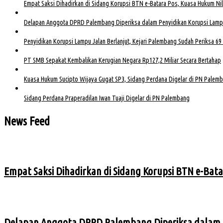
Empat Saksi Dihadirkan di Sidang Korupsi BTN e-Batara Pos, Kuasa Hukum Nila
Delapan Anggota DPRD Palembang Diperiksa dalam Penyidikan Korupsi Lamp
Penyidikan Korupsi Lampu Jalan Berlanjut, Kejari Palembang Sudah Periksa 69
PT SMB Sepakat Kembalikan Kerugian Negara Rp127,2 Miliar Secara Bertahap
Kuasa Hukum Sucipto Wijaya Gugat SP3, Sidang Perdana Digelar di PN Palem
Sidang Perdana Praperadilan Iwan Tuaji Digelar di PN Palembang
News Feed
Empat Saksi Dihadirkan di Sidang Korupsi BTN e-Bata
Delapan Anggota DPRD Palembang Diperiksa dalam 