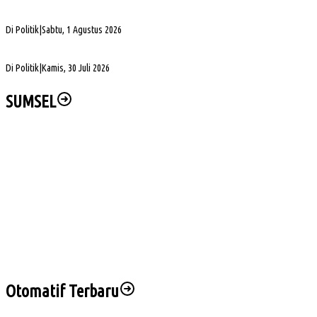
5. DPRD Sumsel Serahkan 7 Nama Calon Komisioner KPID ke Gubernur untuk Dilantik
Di Politik
|
Sabtu, 1 Agustus 2026
DPD Partai Golkar Sumsel Resmi Jadwalkan Musda XI, Pendaftaran Calon Ketua Dibuk
Di Politik
|
Kamis, 30 Juli 2026
SUMSEL
Pelaksanaan Kenceran yang Selalu Keleleran Kronis
Sengketa Aset Pemprov Sumsel, Komisi III Dorong Pembentukan Pansus Aset
Hj Patimah Toha: Transformasi Posyandu Jadi Gerakan Bersama Tingkatkan Pelayana
Wabup Muba Paparkan Inovasi PTSP, Selangkah Lagi Menuju Tiga Besar Nasional
Kapolda Sumsel Siap Dukung Tabur Bunga Leluhur Palembang Darussalam
Otomatif Terbaru