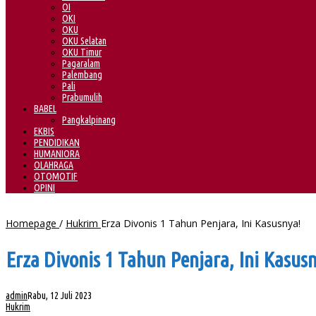
OI
OKI
OKU
OKU Selatan
OKU Timur
Pagaralam
Palembang
Pali
Prabumulih
BABEL
Pangkalpinang
EKBIS
PENDIDIKAN
HUMANIORA
OLAHRAGA
OTOMOTIF
OPINI
Homepage
/
Hukrim
Erza Divonis 1 Tahun Penjara, Ini Kasusnya!
Erza Divonis 1 Tahun Penjara, Ini Kasus
admin
Rabu, 12 Juli 2023
Hukrim