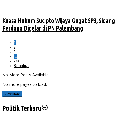
Kuasa Hukum Sucipto Wijaya Gugat SP3, Sidang
Perdana Digelar di PN Palembang
1
2
3
…
228
Berikutnya
No More Posts Available.
No more pages to load.
View More
Politik Terbaru
Sengketa Aset Pemprov Sumsel, Komisi III Dorong Pembentukan Pansus Aset