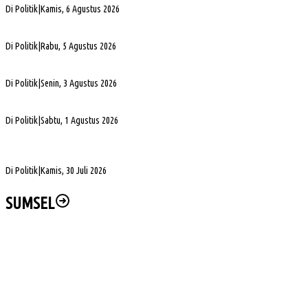
Di Politik
|
Kamis, 6 Agustus 2026
PHK di Sumsel Capai 1.400 Pekerja, DPRD Soroti Mandeknya Produksi Tambang
Di Politik
|
Rabu, 5 Agustus 2026
Terpilih Pimpin Golkar Sumsel, Andie Dinialdie Fokus Perkuat Organisasi dan Kader
Di Politik
|
Senin, 3 Agustus 2026
5. DPRD Sumsel Serahkan 7 Nama Calon Komisioner KPID ke Gubernur untuk Dilantik
Di Politik
|
Sabtu, 1 Agustus 2026
DPD Partai Golkar Sumsel Resmi Jadwalkan Musda XI, Pendaftaran Calon Ketua
Dibuka
Di Politik
|
Kamis, 30 Juli 2026
SUMSEL
Muba DigANjar Penghargaan Penyaluran Dana Desa Tercepat
Tim SAR Temukan Warga Bailangu yang Hilang di Danau Sanawal
Safari Jumat, Cik Ujang Puji Kekompakan Warga Kepur