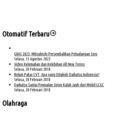
Herman Deru Tegaskan Pentingnya Kelestarian Hutan Sumsel
Sejumlah PJU dan Kapolsek Polres Muba Berganti, Ini Daftarnya
Otomatif Terbaru
GIIAS 2023, Mitsubishi Persembahkan Petualangan Seru
Selasa, 15 Agustus 2023
Video Kelemahan dan Kelebihan All New Terios
Selasa, 20 Februari 2018
Belum Pakai CVT, Apa yang Ditakuti Daihatsu Indonesia?
Selasa, 20 Februari 2018
Daihatsu Santai Penjualan Sirion Kalah Jauh dari Mobil LCGC
Selasa, 20 Februari 2018
Olahraga
Bursa Ketua Asprov PSSI Sumsel Menghangat, Kiki Subagio Jadi Sorotan