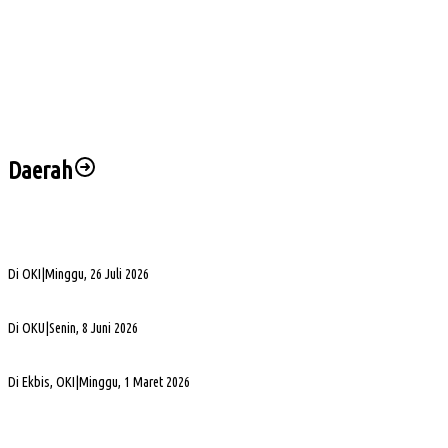
Buka Turnamen Padel Ende Vol. 1, Herman Deru Dorong Gaya Hidup Sehat
Jelang Laga Krusial, Sumsel United Asah Strategi di Lapangan
Imbang 1-1, Sumsel United Naik ke Posisi Empat Klasemen
Hadapi FC Bekasi City, Nilmaizar: Ini Penentuan Nasib Sumsel United
Daerah
Bukan Sekadar Silaturahmi Alumni, Alexsander Dorong KAHMI Jadi Kekuatan
Strategis di Era Digital
Di OKI
|
Minggu, 26 Juli 2026
Alva Elan Duduki Jabatan Sekda OKU, Siap Dukung Percepatan Pembangunan
Di OKU
|
Senin, 8 Juni 2026
PLN UID S2JB Bangun Jaringan Listrik 1,6 Km di Desa Pedamaran IV OKI
Di Ekbis, OKI
|
Minggu, 1 Maret 2026
Jelang Mutasi, Kajari OKU Timur Teken Sprindik Kasus Dugaan Korupsi FLPP 2024-
2025