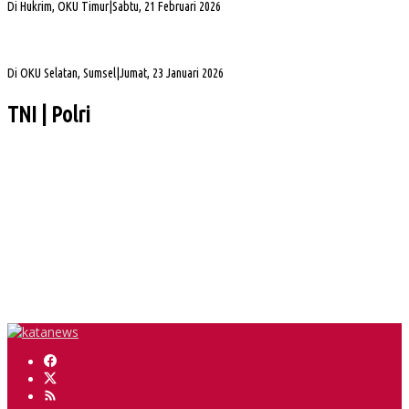
Di Hukrim, OKU Timur
|
Sabtu, 21 Februari 2026
Gubernur Sumsel Herman Deru Apresiasi Laju Pembangunan OKU Selatan Selama 22
Tahun Pasca Pemekaran
Di OKU Selatan, Sumsel
|
Jumat, 23 Januari 2026
TNI | Polri
Muba DigANjar Penghargaan Penyaluran Dana Desa Tercepat
Tim SAR Temukan Warga Bailangu yang Hilang di Danau Sanawal
Safari Jumat, Cik Ujang Puji Kekompakan Warga Kepur
Herman Deru Tegaskan Pentingnya Kelestarian Hutan Sumsel
Sejumlah PJU dan Kapolsek Polres Muba Berganti, Ini Daftarnya