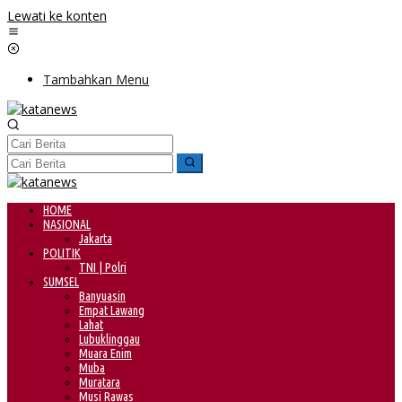
Lewati ke konten
Tambahkan Menu
HOME
NASIONAL
Jakarta
POLITIK
TNI | Polri
SUMSEL
Banyuasin
Empat Lawang
Lahat
Lubuklinggau
Muara Enim
Muba
Muratara
Musi Rawas