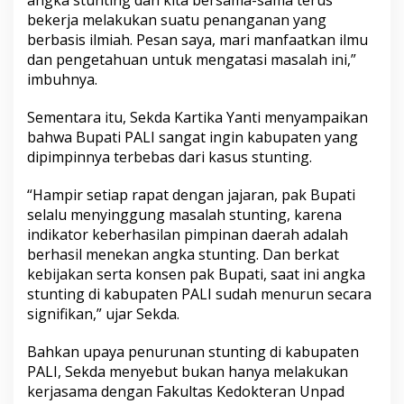
s
bekerja melakukan suatu penanganan yang
P
berbasis ilmiah. Pesan saya, mari manfaatkan ilmu
a
dan pengetahuan untuk mengatasi masalah ini,”
d
j
imbuhnya.
a
d
Sementara itu, Sekda Kartika Yanti menyampaikan
j
bahwa Bupati PALI sangat ingin kabupaten yang
a
dipimpinnya terbebas dari kasus stunting.
r
a
n
“Hampir setiap rapat dengan jajaran, pak Bupati
selalu menyinggung masalah stunting, karena
indikator keberhasilan pimpinan daerah adalah
berhasil menekan angka stunting. Dan berkat
kebijakan serta konsen pak Bupati, saat ini angka
stunting di kabupaten PALI sudah menurun secara
signifikan,” ujar Sekda.
Bahkan upaya penurunan stunting di kabupaten
PALI, Sekda menyebut bukan hanya melakukan
kerjasama dengan Fakultas Kedokteran Unpad