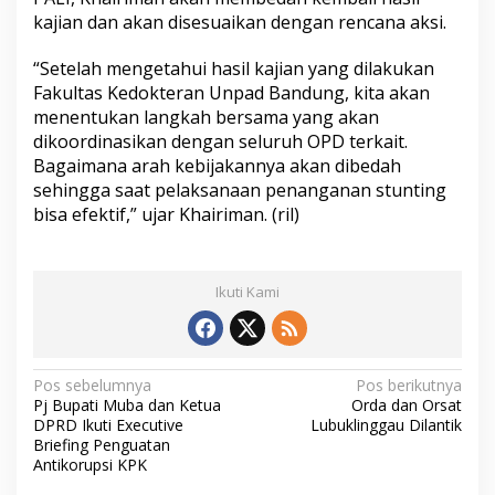
kajian dan akan disesuaikan dengan rencana aksi.
“Setelah mengetahui hasil kajian yang dilakukan
Fakultas Kedokteran Unpad Bandung, kita akan
menentukan langkah bersama yang akan
dikoordinasikan dengan seluruh OPD terkait.
Bagaimana arah kebijakannya akan dibedah
sehingga saat pelaksanaan penanganan stunting
bisa efektif,” ujar Khairiman. (ril)
Ikuti Kami
N
Pos sebelumnya
Pos berikutnya
Pj Bupati Muba dan Ketua
Orda dan Orsat
a
DPRD Ikuti Executive
Lubuklinggau Dilantik
Briefing Penguatan
v
Antikorupsi KPK
i