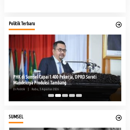
Politik Terbaru
PHK di Sumsel Capai 1.400 Pekerja, DPRD Soroti
Te
Mandeknya Produksi Tambang
Pe
Di Politik
|
Rabu, 5 Agustus 2026
Di 
SUMSEL