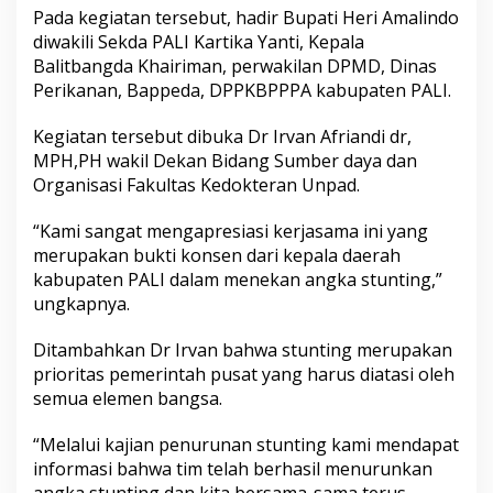
i
Pada kegiatan tersebut, hadir Bupati Heri Amalindo
A
diwakili Sekda PALI Kartika Yanti, Kepala
m
Balitbangda Khairiman, perwakilan DPMD, Dinas
a
Perikanan, Bappeda, DPPKBPPPA kabupaten PALI.
l
i
n
Kegiatan tersebut dibuka Dr Irvan Afriandi dr,
d
MPH,PH wakil Dekan Bidang Sumber daya dan
o
Organisasi Fakultas Kedokteran Unpad.
'
G
a
“Kami sangat mengapresiasi kerjasama ini yang
e
merupakan bukti konsen dari kepala daerah
t
kabupaten PALI dalam menekan angka stunting,”
'
ungkapnya.
U
n
i
Ditambahkan Dr Irvan bahwa stunting merupakan
v
prioritas pemerintah pusat yang harus diatasi oleh
e
semua elemen bangsa.
r
s
“Melalui kajian penurunan stunting kami mendapat
i
t
informasi bahwa tim telah berhasil menurunkan
a
angka stunting dan kita bersama-sama terus