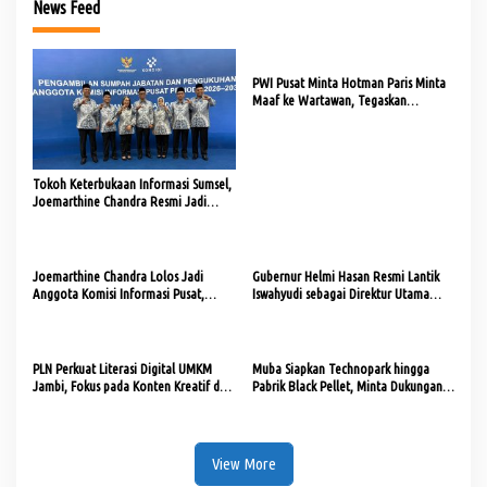
News Feed
PWI Pusat Minta Hotman Paris Minta
Maaf ke Wartawan, Tegaskan
Martabat Pers Harus Dihormati
Tokoh Keterbukaan Informasi Sumsel,
Joemarthine Chandra Resmi Jadi
Komisioner KI Pusat
Joemarthine Chandra Lolos Jadi
Gubernur Helmi Hasan Resmi Lantik
Anggota Komisi Informasi Pusat,
Iswahyudi sebagai Direktur Utama
Disahkan DPR RI
Bank Bengkulu
PLN Perkuat Literasi Digital UMKM
Muba Siapkan Technopark hingga
Jambi, Fokus pada Konten Kreatif dan
Pabrik Black Pellet, Minta Dukungan
Penjualan Online
BPDP
View More