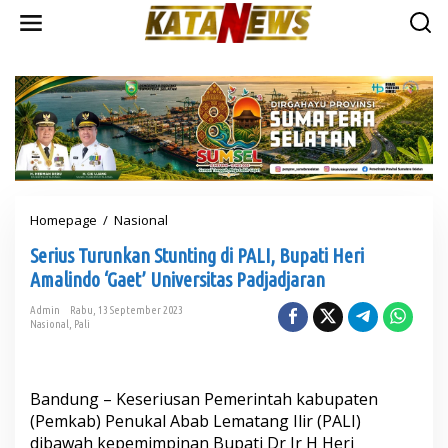
L
e
w
a
t
i
k
e
k
o
n
t
Homepage
/
Nasional
S
e
e
n
Serius Turunkan Stunting di PALI, Bupati Heri
r
i
Amalindo ‘Gaet’ Universitas Padjadjaran
u
s
Admin
Rabu, 13 September 2023
Nasional
,
Pali
T
u
r
u
Bandung – Keseriusan Pemerintah kabupaten
n
k
(Pemkab) Penukal Abab Lematang Ilir (PALI)
a
dibawah kepemimpinan Bupati Dr Ir H Heri