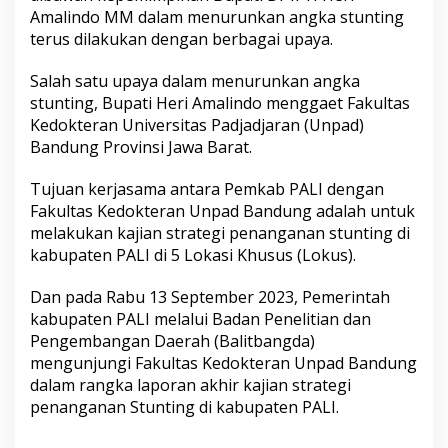
n
Amalindo MM dalam menurunkan angka stunting
S
terus dilakukan dengan berbagai upaya.
t
u
n
Salah satu upaya dalam menurunkan angka
t
stunting, Bupati Heri Amalindo menggaet Fakultas
i
Kedokteran Universitas Padjadjaran (Unpad)
n
Bandung Provinsi Jawa Barat.
g
d
i
Tujuan kerjasama antara Pemkab PALI dengan
P
Fakultas Kedokteran Unpad Bandung adalah untuk
A
melakukan kajian strategi penanganan stunting di
L
kabupaten PALI di 5 Lokasi Khusus (Lokus).
I
,
B
Dan pada Rabu 13 September 2023, Pemerintah
u
kabupaten PALI melalui Badan Penelitian dan
p
Pengembangan Daerah (Balitbangda)
a
mengunjungi Fakultas Kedokteran Unpad Bandung
t
dalam rangka laporan akhir kajian strategi
i
H
penanganan Stunting di kabupaten PALI.
e
r