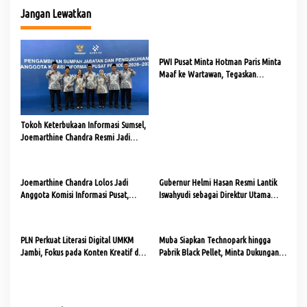
g
Jangan Lewatkan
a
s
PWI Pusat Minta Hotman Paris Minta
i
Maaf ke Wartawan, Tegaskan
p
Martabat Pers Harus Dihormati
o
s
Tokoh Keterbukaan Informasi Sumsel,
Joemarthine Chandra Resmi Jadi
Komisioner KI Pusat
Joemarthine Chandra Lolos Jadi
Gubernur Helmi Hasan Resmi Lantik
Anggota Komisi Informasi Pusat,
Iswahyudi sebagai Direktur Utama
Disahkan DPR RI
Bank Bengkulu
PLN Perkuat Literasi Digital UMKM
Muba Siapkan Technopark hingga
Jambi, Fokus pada Konten Kreatif dan
Pabrik Black Pellet, Minta Dukungan
Penjualan Online
BPDP