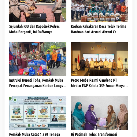
i
p
o
Sejumlah PJU dan Kapolsek Polres
Korban Kebakaran Desa Teluk Terima
s
Muba Berganti, Ini Daftarnya
Bantuan dari Arwani Alwani Cs
Instruksi Bupati Toha, Pemkab Muba
Petro Muba Resmi Gandeng PT
Percepat Penanganan Korban Longsor
Medco E&P Kelola 359 Sumur Minyak
dan Kebakaran di Lais
Masyarakat
Pemkab Muba Catat 1.930 Tenaga
Hj Patimah Toha: Transformasi