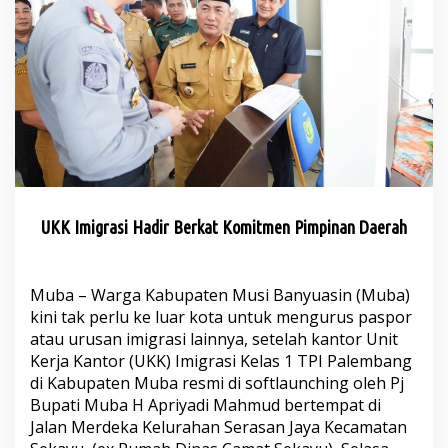
t
o
r
I
m
i
g
r
a
s
i
,
B
UKK Imigrasi Hadir Berkat Komitmen Pimpinan Daerah
i
k
i
Muba – Warga Kabupaten Musi Banyuasin (Muba)
n
P
kini tak perlu ke luar kota untuk mengurus paspor
a
atau urusan imigrasi lainnya, setelah kantor Unit
s
Kerja Kantor (UKK) Imigrasi Kelas 1 TPI Palembang
p
di Kabupaten Muba resmi di softlaunching oleh Pj
o
r
Bupati Muba H Apriyadi Mahmud bertempat di
T
Jalan Merdeka Kelurahan Serasan Jaya Kecamatan
a