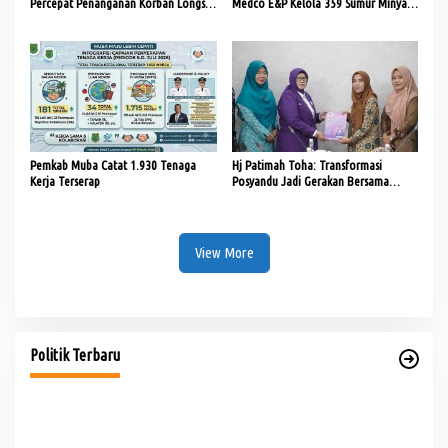
Percepat Penanganan Korban Longsor
Medco E&P Kelola 359 Sumur Minyak
dan Kebakaran di Lais
Masyarakat
Pemkab Muba Catat 1.930 Tenaga
Hj Patimah Toha: Transformasi
Kerja Terserap
Posyandu Jadi Gerakan Bersama
Tingkatkan Pelayanan Dasar
View More
PHK di Sumsel Capai 1.400 Pekerja, DPRD Soroti
Mandeknya Produksi Tambang
Di Politik
|
Rabu, 5 Agustus 2026
Politik Terbaru