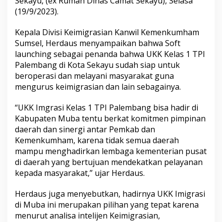
Sekayu, (ex Rumah Dinas Camat Sekayu), Selasa
k
(19/9/2023).
P
e
r
Kepala Divisi Keimigrasian Kanwil Kemenkumham
l
Sumsel, Herdaus menyampaikan bahwa Soft
u
launching sebagai penanda bahwa UKK Kelas 1 TPI
K
Palembang di Kota Sekayu sudah siap untuk
e
beroperasi dan melayani masyarakat guna
l
u
mengurus keimigrasian dan lain sebagainya.
a
r
“UKK Imgrasi Kelas 1 TPI Palembang bisa hadir di
Kabupaten Muba tentu berkat komitmen pimpinan
daerah dan sinergi antar Pemkab dan
Kemenkumham, karena tidak semua daerah
mampu menghadirkan lembaga kementerian pusat
di daerah yang bertujuan mendekatkan pelayanan
kepada masyarakat,” ujar Herdaus.
Herdaus juga menyebutkan, hadirnya UKK Imigrasi
di Muba ini merupakan pilihan yang tepat karena
menurut analisa intelijen Keimigrasian,