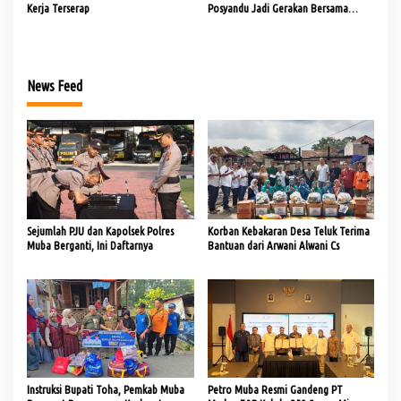
Kerja Terserap
Posyandu Jadi Gerakan Bersama
Tingkatkan Pelayanan Dasar
News Feed
Sejumlah PJU dan Kapolsek Polres
Korban Kebakaran Desa Teluk Terima
Muba Berganti, Ini Daftarnya
Bantuan dari Arwani Alwani Cs
Instruksi Bupati Toha, Pemkab Muba
Petro Muba Resmi Gandeng PT