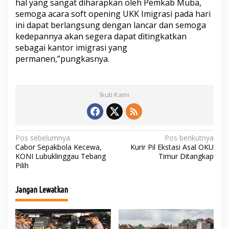
hal yang sangat diharapkan oleh Pemkab Muba,
semoga acara soft opening UKK Imigrasi pada hari
ini dapat berlangsung dengan lancar dan semoga
kedepannya akan segera dapat ditingkatkan
sebagai kantor imigrasi yang
permanen,”pungkasnya.
Ikuti Kami
N
Pos sebelumnya
Pos berikutnya
Cabor Sepakbola Kecewa,
Kurir Pil Ekstasi Asal OKU
a
KONI Lubuklinggau Tebang
Timur Ditangkap
Pilih
v
i
Jangan Lewatkan
g
a
s