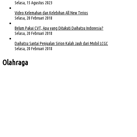
Selasa, 15 Agustus 2023
Video Kelemahan dan Kelebihan All New Terios
Selasa, 20 Februari 2018
Belum Pakai CVT, Apa yang Ditakuti Daihatsu Indonesia?
Selasa, 20 Februari 2018
Daihatsu Santai Penjualan Sirion Kalah Jauh dari Mobil LCGC
Selasa, 20 Februari 2018
Olahraga
Bursa Ketua Asprov PSSI Sumsel Menghangat, Kiki Subagio Jadi Sorotan
Buka Turnamen Padel Ende Vol. 1, Herman Deru Dorong Gaya Hidup Sehat
Jelang Laga Krusial, Sumsel United Asah Strategi di Lapangan
Imbang 1-1, Sumsel United Naik ke Posisi Empat Klasemen
Hadapi FC Bekasi City, Nilmaizar: Ini Penentuan Nasib Sumsel United