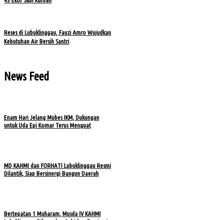
43 Ekor Sapi Kurban
Reses di Lubuklinggau, Fauzi Amro Wujudkan
Kebutuhan Air Bersih Santri
News Feed
Enam Hari Jelang Mubes IKM, Dukungan
untuk Uda Epi Komar Terus Menguat
MD KAHMI dan FORHATI Lubuklinggau Resmi
Dilantik, Siap Bersinergi Bangun Daerah
Bertepatan 1 Muharam, Musda IV KAHMI