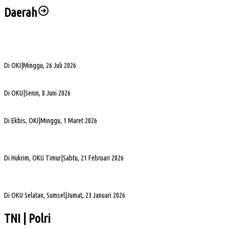
Daerah
Bukan Sekadar Silaturahmi Alumni, Alexsander Dorong KAHMI Jadi Kekuatan
Strategis di Era Digital
Di OKI
|
Minggu, 26 Juli 2026
Alva Elan Duduki Jabatan Sekda OKU, Siap Dukung Percepatan Pembangunan
Di OKU
|
Senin, 8 Juni 2026
PLN UID S2JB Bangun Jaringan Listrik 1,6 Km di Desa Pedamaran IV OKI
Di Ekbis, OKI
|
Minggu, 1 Maret 2026
Jelang Mutasi, Kajari OKU Timur Teken Sprindik Kasus Dugaan Korupsi FLPP 2024-
2025
Di Hukrim, OKU Timur
|
Sabtu, 21 Februari 2026
Gubernur Sumsel Herman Deru Apresiasi Laju Pembangunan OKU Selatan Selama 22
Tahun Pasca Pemekaran
Di OKU Selatan, Sumsel
|
Jumat, 23 Januari 2026
TNI | Polri