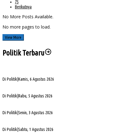
75
Berikutnya
No More Posts Available.
No more pages to load.
View More
Politik Terbaru
Sengketa Aset Pemprov Sumsel, Komisi III Dorong Pembentukan Pansus Aset
Di Politik
|
Kamis, 6 Agustus 2026
PHK di Sumsel Capai 1.400 Pekerja, DPRD Soroti Mandeknya Produksi Tambang
Di Politik
|
Rabu, 5 Agustus 2026
Terpilih Pimpin Golkar Sumsel, Andie Dinialdie Fokus Perkuat Organisasi dan Kader
Di Politik
|
Senin, 3 Agustus 2026
5. DPRD Sumsel Serahkan 7 Nama Calon Komisioner KPID ke Gubernur untuk Dilantik
Di Politik
|
Sabtu, 1 Agustus 2026