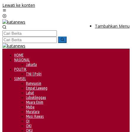
Lewati ke konten
Tambahkan Menu
HOME
NASIONAL
Jakarta
POLITIK
TNI | Polri
SUMSEL
Banyuasin
Empat Lawang
Lahat
Lubuklinggau
Muara Enim
Muba
Muratara
Musi Rawas
OI
OKI
OKU