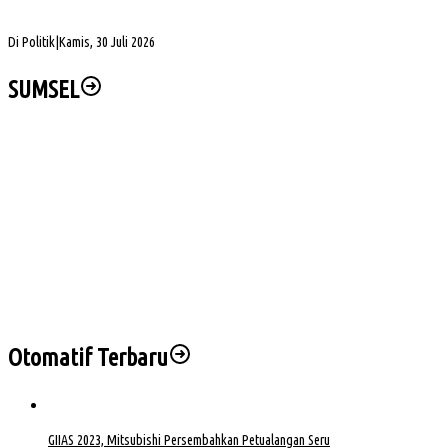
DPD Partai Golkar Sumsel Resmi Jadwalkan Musda XI, Pendaftaran Calon Ketua
Dibuka
Di Politik
|
Kamis, 30 Juli 2026
SUMSEL
Muba DigANjar Penghargaan Penyaluran Dana Desa Tercepat
Tim SAR Temukan Warga Bailangu yang Hilang di Danau Sanawal
Safari Jumat, Cik Ujang Puji Kekompakan Warga Kepur
Herman Deru Tegaskan Pentingnya Kelestarian Hutan Sumsel
Sejumlah PJU dan Kapolsek Polres Muba Berganti, Ini Daftarnya
Otomatif Terbaru
GIIAS 2023, Mitsubishi Persembahkan Petualangan Seru