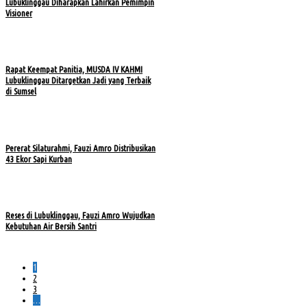
Lubuklinggau Diharapkan Lahirkan Pemimpin
Visioner
Rapat Keempat Panitia, MUSDA IV KAHMI
Lubuklinggau Ditargetkan Jadi yang Terbaik
di Sumsel
Pererat Silaturahmi, Fauzi Amro Distribusikan
43 Ekor Sapi Kurban
Reses di Lubuklinggau, Fauzi Amro Wujudkan
Kebutuhan Air Bersih Santri
1
2
3
…