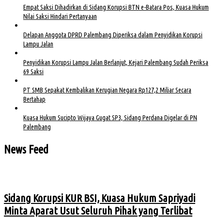
Empat Saksi Dihadirkan di Sidang Korupsi BTN e-Batara Pos, Kuasa Hukum
Nilai Saksi Hindari Pertanyaan
Delapan Anggota DPRD Palembang Diperiksa dalam Penyidikan Korupsi
Lampu Jalan
Penyidikan Korupsi Lampu Jalan Berlanjut, Kejari Palembang Sudah Periksa
69 Saksi
PT SMB Sepakat Kembalikan Kerugian Negara Rp127,2 Miliar Secara
Bertahap
Kuasa Hukum Sucipto Wijaya Gugat SP3, Sidang Perdana Digelar di PN
Palembang
News Feed
Sidang Korupsi KUR BSI, Kuasa Hukum Sapriyadi
Minta Aparat Usut Seluruh Pihak yang Terlibat