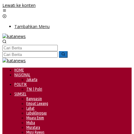
Lewati ke konten
Tambahkan Menu
HOME
NASIONAL
Jakarta
POLITIK
TNI | Polri
SUMSEL
Banyuasin
Empat Lawang
Lahat
Lubuklinggau
Muara Enim
Muba
Muratara
Musi Rawas