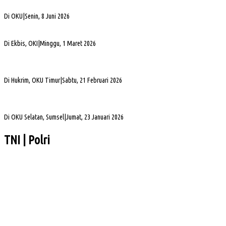
Alva Elan Duduki Jabatan Sekda OKU, Siap Dukung Percepatan Pembangunan
Di OKU
|
Senin, 8 Juni 2026
PLN UID S2JB Bangun Jaringan Listrik 1,6 Km di Desa Pedamaran IV OKI
Di Ekbis, OKI
|
Minggu, 1 Maret 2026
Jelang Mutasi, Kajari OKU Timur Teken Sprindik Kasus Dugaan Korupsi FLPP 2024-
2025
Di Hukrim, OKU Timur
|
Sabtu, 21 Februari 2026
Gubernur Sumsel Herman Deru Apresiasi Laju Pembangunan OKU Selatan Selama 22
Tahun Pasca Pemekaran
Di OKU Selatan, Sumsel
|
Jumat, 23 Januari 2026
TNI | Polri
Sejumlah PJU dan Kapolsek Polres Muba Berganti, Ini Daftarnya
Clean Energy Day PLN S2JB Pangkas 15 Ton Emisi Karbon
Korban Kebakaran Desa Teluk Terima Bantuan dari Arwani Alwani Cs