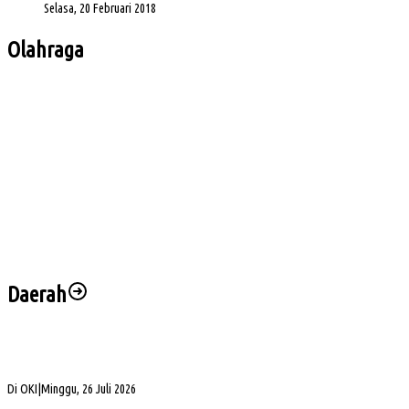
Selasa, 20 Februari 2018
Olahraga
Bursa Ketua Asprov PSSI Sumsel Menghangat, Kiki Subagio Jadi Sorotan
Buka Turnamen Padel Ende Vol. 1, Herman Deru Dorong Gaya Hidup Sehat
Jelang Laga Krusial, Sumsel United Asah Strategi di Lapangan
Imbang 1-1, Sumsel United Naik ke Posisi Empat Klasemen
Hadapi FC Bekasi City, Nilmaizar: Ini Penentuan Nasib Sumsel United
Daerah
Bukan Sekadar Silaturahmi Alumni, Alexsander Dorong KAHMI Jadi Kekuatan
Strategis di Era Digital
Di OKI
|
Minggu, 26 Juli 2026