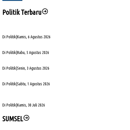
Politik Terbaru
Sengketa Aset Pemprov Sumsel, Komisi III Dorong Pembentukan Pansus Aset
Di Politik
|
Kamis, 6 Agustus 2026
PHK di Sumsel Capai 1.400 Pekerja, DPRD Soroti Mandeknya Produksi Tambang
Di Politik
|
Rabu, 5 Agustus 2026
Terpilih Pimpin Golkar Sumsel, Andie Dinialdie Fokus Perkuat Organisasi dan Kader
Di Politik
|
Senin, 3 Agustus 2026
5. DPRD Sumsel Serahkan 7 Nama Calon Komisioner KPID ke Gubernur untuk Dilantik
Di Politik
|
Sabtu, 1 Agustus 2026
DPD Partai Golkar Sumsel Resmi Jadwalkan Musda XI, Pendaftaran Calon Ketua
Dibuka
Di Politik
|
Kamis, 30 Juli 2026
SUMSEL