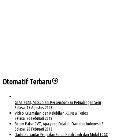
Sejumlah PJU dan Kapolsek Polres Muba Berganti, Ini Daftarnya
Clean Energy Day PLN S2JB Pangkas 15 Ton Emisi Karbon
Korban Kebakaran Desa Teluk Terima Bantuan dari Arwani Alwani Cs
Sidang Korupsi KUR BSI, Kuasa Hukum Sapriyadi Minta Aparat Usut Seluruh Pihak
yang Terlibat
Instruksi Bupati Toha, Pemkab Muba Percepat Penanganan Korban Longsor dan
Kebakaran di Lais
Otomatif Terbaru
GIIAS 2023, Mitsubishi Persembahkan Petualangan Seru
Selasa, 15 Agustus 2023
Video Kelemahan dan Kelebihan All New Terios
Selasa, 20 Februari 2018
Belum Pakai CVT, Apa yang Ditakuti Daihatsu Indonesia?
Selasa, 20 Februari 2018
Daihatsu Santai Penjualan Sirion Kalah Jauh dari Mobil LCGC