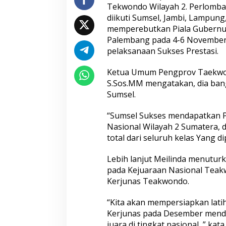
W
Tekwondo Wilayah 2. Perlomba
i
diikuti Sumsel, Jambi, Lampun
l
a
memperebutkan Piala Gubernur 
y
Palembang pada 4-6 November.
a
pelaksanaan Sukses Prestasi.
h
2
Ketua Umum Pengprov Taekwond
S.Sos.MM mengatakan, dia bang
Sumsel.
“Sumsel Sukses mendapatkan P
Nasional Wilayah 2 Sumatera, 
total dari seluruh kelas Yang d
Lebih lanjut Meilinda menutur
pada Kejuaraan Nasional Teakw
Kerjunas Teakwondo.
“Kita akan mempersiapkan latih
Kerjunas pada Desember menda
juara di tingkat nasional, ” kata