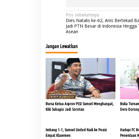
N
Pos sebelumnya
Dies Natalis ke-62, Anis Bertekad B
a
Jadi PTN Besar di Indonesia Hingga 
Asean
v
i
Jangan Lewatkan
g
a
s
i
p
o
s
Bursa Ketua Asprov PSSI Sumsel Menghangat,
Buka Turnam
Kiki Subagio Jadi Sorotan
Deru Dorong
Imbang 1-1, Sumsel United Naik ke Posisi
Hadapi FC Bek
Empat Klasemen
Penentuan N