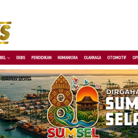
BEL
EKBIS
PENDIDIKAN
HUMANIORA
OLAHRAGA
OTOMOTIF
OPI