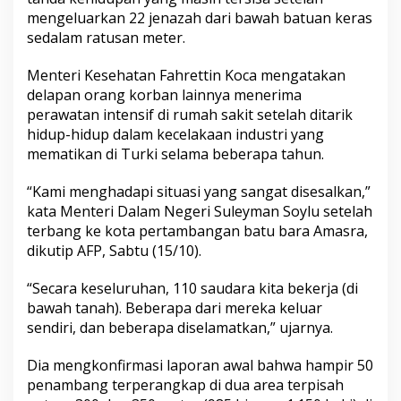
a
mengeluarkan 22 jenazah dari bawah batuan keras
n
sedalam ratusan meter.
g
T
u
Menteri Kesehatan Fahrettin Koca mengatakan
r
delapan orang korban lainnya menerima
k
perawatan intensif di rumah sakit setelah ditarik
i
hidup-hidup dalam kecelakaan industri yang
:
mematikan di Turki selama beberapa tahun.
2
2
O
“Kami menghadapi situasi yang sangat disesalkan,”
r
kata Menteri Dalam Negeri Suleyman Soylu setelah
a
terbang ke kota pertambangan batu bara Amasra,
n
dikutip AFP, Sabtu (15/10).
g
T
e
“Secara keseluruhan, 110 saudara kita bekerja (di
w
bawah tanah). Beberapa dari mereka keluar
a
sendiri, dan beberapa diselamatkan,” ujarnya.
s
,
5
Dia mengkonfirmasi laporan awal bahwa hampir 50
0
penambang terperangkap di dua area terpisah
M