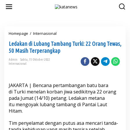
L
e
w
a
t
i
Homepage
/
Internasional
L
k
e
e
Ledakan di Lubang Tambang Turki: 22 Orang Tewas,
d
k
a
o
50 Masih Terperangkap
k
n
a
t
Admin
Sabtu, 15 Oktober 2022
Internasional
n
e
d
n
i
L
JAKARTA | Bencana pertambangan batu bara
u
b
di Turki menelan korban jiwa sedikitnya 22 orang
a
pada Jumat (14/10) petang. Ledakan metana
n
itu mengoyak lubang tambang di Pantai Laut
g
Hitam.
T
a
m
Tim penyelamat dengan putus asa mencari tanda-
b
tanda kehidupan yang masih tersisa setelah