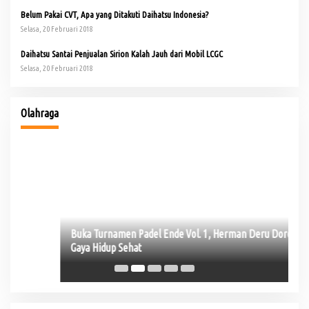
Belum Pakai CVT, Apa yang Ditakuti Daihatsu Indonesia?
Selasa, 20 Februari 2018
Daihatsu Santai Penjualan Sirion Kalah Jauh dari Mobil LCGC
Selasa, 20 Februari 2018
io
Olahraga
Buka Turnamen Padel Ende Vol. 1, Herman Deru Dorong
Je
Gaya Hidup Sehat
La