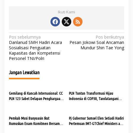
Ikuti Kami
N
Pos sebelumnya
Pos berikutnya
Danlanud SMH Hadiri Acara
Pesan Jokowi Soal Ancaman
a
Sosialisasi Penguatan
Mundur Shin Tae Yong
Kapasitas dan Kompetensi
v
Personel TNI/Polri
i
g
Jangan Lewatkan
a
s
Gemilang di Kancah Internasional: CC
PLN Tuntun Transformasi Hijau
i
PLN 123 Sabet Delapan Penghargaan
Indonesia di COP30, Tandatangani
p
dan Tiga Sertifikat World Class di
Skema GBI untuk Kurangi Emisi Hingga
GCCWA 2025
Jutaan Ton CO₂e
o
Pemkab Musi Banyuasin Ikut
Pj Gubernur Sumsel Elen Setiadi Hadiri
s
Rumuskan Enam Komitmen Bersama
Pertemuan IMT-GTChief Ministers and
Kepala Daerah ASEAN di Kuala
Governor’s Forum ke-21 Tahun 2024