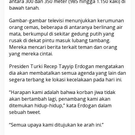
antara 300 dan 350 meter (985 hingga 1.150 kaki) di
a
bawah tanah.
s
i
h
Gambar-gambar televisi menunjukkan kerumunan
T
orang cemas, beberapa di antaranya berlinang air
e
mata, berkumpul di sekitar gedung putih yang
r
rusak di dekat pintu masuk lubang tambang.
p
Mereka mencari berita terkait teman dan orang
e
r
yang mereka cintai.
a
n
Presiden Turki Recep Tayyip Erdogan mengatakan
g
dia akan membatalkan semua agenda yang lain dan
k
segera terbang ke lokasi kecelakaan pada hari ini.
a
p
“Harapan kami adalah bahwa korban jiwa tidak
akan bertambah lagi, penambang kami akan
ditemukan hidup-hidup,” kata Erdogan dalam
sebuah tweet.
“Semua upaya kami ditujukan ke arah ini.”