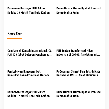
Lumpur
Darmawan Prasodjo: PLN Sukses
Dubes Bicara Aturan Hijab di Iran soal
Reduksi 32 Metrik Ton Emisi Karbon
Demo Mahsa Amini
News Feed
Gemilang di Kancah Internasional: CC
PLN Tuntun Transformasi Hijau
PLN 123 Sabet Delapan Penghargaan
Indonesia di COP30, Tandatangani
dan Tiga Sertifikat World Class di
Skema GBI untuk Kurangi Emisi Hingga
GCCWA 2025
Jutaan Ton CO₂e
Pemkab Musi Banyuasin Ikut
Pj Gubernur Sumsel Elen Setiadi Hadiri
Rumuskan Enam Komitmen Bersama
Pertemuan IMT-GTChief Ministers and
Kepala Daerah ASEAN di Kuala
Governor’s Forum ke-21 Tahun 2024
Lumpur
Darmawan Prasodjo: PLN Sukses
Dubes Bicara Aturan Hijab di Iran soal
Reduksi 32 Metrik Ton Emisi Karbon
Demo Mahsa Amini