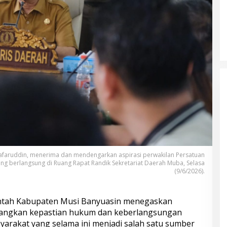
Sejumlah PJU dan Kapolsek Polres Muba
Berganti, Ini Daftarnya
yafaruddin, menerima dan mendengarkan aspirasi perwakilan Persatuan
ng berlangsung di Ruang Rapat Randik Sekretariat Daerah Muba, Selasa
(9/6/2026).
tah Kabupaten Musi Banyuasin menegaskan
ngkan kepastian hukum dan keberlangsungan
arakat yang selama ini menjadi salah satu sumber