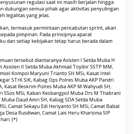
enyusunan regulasi saat ini masih berjalan hingga
n dukungan semua pihak agar aktivitas penyulingan
 legalitas yang jelas.
aikan, termasuk permintaan pencabutan sprint, akan
epada pimpinan. Pada prinsipnya aparat
ku dan setiap kebijakan tetap harus berada dalam
muan tersebut diantaranya Asisten I Setda Muba H
t Asisten II Setda Muba Akhmad Toyibir SSTP MM,
sel Kompol Maryuni Trianto SH MSi, Kasat Intel
regar STrK SIK, Kabag Ops Polres Muba AKP Pandri
A, Kasat Reskrim Polres Muba AKP M Wahyudi SH,
hri SSos MSi, Kaban Kesbangpol Muba Drs M Thabrani
fo Muba Daud Amri SH, Kabag SDA Setda Muba
Si, Camat Sekayu Edi Heriyanto SH MSi, Camat Babat
a Desa Rusdiwan, Camat Lais Heru Kharisma SIP
ari. (*)