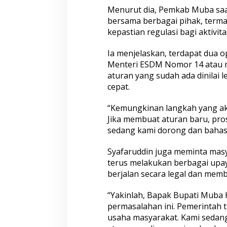
e
Menurut dia, Pemkab Muba saat
g
u
bersama berbagai pihak, terma
l
kepastian regulasi bagi aktivi
a
s
Ia menjelaskan, terdapat dua op
i
Menteri ESDM Nomor 14 atau me
aturan yang sudah ada dinilai 
cepat.
“Kemungkinan langkah yang ak
Jika membuat aturan baru, prose
sedang kami dorong dan bahas s
Syafaruddin juga meminta mas
terus melakukan berbagai upay
berjalan secara legal dan mem
“Yakinlah, Bapak Bupati Mub
permasalahan ini. Pemerintah t
usaha masyarakat. Kami sedan