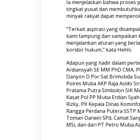
Ia menjelaskan bahwa proses p
tingkat pusat dan membutuhka
minyak rakyat dapat memperoleh
“Terkait aspirasi yang disamp
kami tampung dan sampaikan k
menjalankan aturan yang berla
koridor hukum,” kata Helmi.
Adapun yang hadir dalam perte
Ardiansyah SE MM PhD CMA, Pl
Danyon D Por Sat Brimobda Sum
Polres Muba AKP Raja Asido Si
Pratama Putra Simbolon SIK M
Kasat Pol PP Muba Erdian Sya
Rizky, Plt Kepala Dinas Komin
Rangga Perdana Putera SSTP M
Toman Darwin SPd, Camat Sang
MSi, dan dari PT Petro Muba Azh