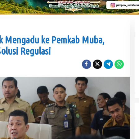
ak Mengadu ke Pemkab Muba,
olusi Regulasi
Sengketa Aset Pemprov Sumsel, Komisi III
Dorong Pembentukan Pansus Aset
Di Politik
|
Kamis, 6 Agustus 2026