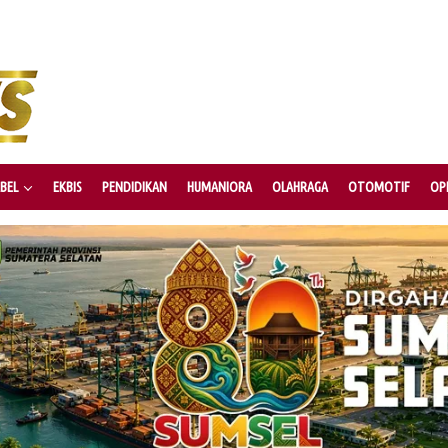
BEL
EKBIS
PENDIDIKAN
HUMANIORA
OLAHRAGA
OTOMOTIF
OPI