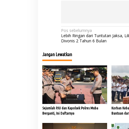
N
Pos sebelumnya
Lebih Ringan dari Tuntutan Jaksa, Lili
a
Divonis 2 Tahun 6 Bulan
v
Jangan Lewatkan
i
g
a
s
i
p
o
Sejumlah PJU dan Kapolsek Polres Muba
Korban Keba
s
Berganti, Ini Daftarnya
Bantuan dari