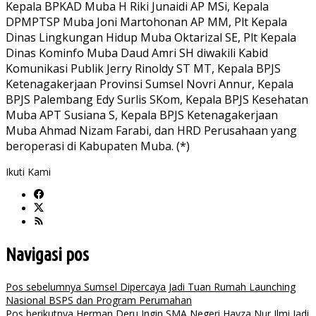
Kepala BPKAD Muba H Riki Junaidi AP MSi, Kepala
DPMPTSP Muba Joni Martohonan AP MM, Plt Kepala
Dinas Lingkungan Hidup Muba Oktarizal SE, Plt Kepala
Dinas Kominfo Muba Daud Amri SH diwakili Kabid
Komunikasi Publik Jerry Rinoldy ST MT, Kepala BPJS
Ketenagakerjaan Provinsi Sumsel Novri Annur, Kepala
BPJS Palembang Edy Surlis SKom, Kepala BPJS Kesehatan
Muba APT Susiana S, Kepala BPJS Ketenagakerjaan
Muba Ahmad Nizam Farabi, dan HRD Perusahaan yang
beroperasi di Kabupaten Muba. (*)
Ikuti Kami
Navigasi pos
Pos sebelumnya
Sumsel Dipercaya Jadi Tuan Rumah Launching
Nasional BSPS dan Program Perumahan
Pos berikutnya
Herman Deru Ingin SMA Negeri Hayza Nur Ilmi Jadi