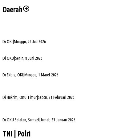
Daerah
Bukan Sekadar Silaturahmi Alumni, Alexsander Dorong KAHMI Jadi Kekuatan
Strategis di Era Digital
Di OKI
|
Minggu, 26 Juli 2026
Alva Elan Duduki Jabatan Sekda OKU, Siap Dukung Percepatan Pembangunan
Di OKU
|
Senin, 8 Juni 2026
PLN UID S2JB Bangun Jaringan Listrik 1,6 Km di Desa Pedamaran IV OKI
Di Ekbis, OKI
|
Minggu, 1 Maret 2026
Jelang Mutasi, Kajari OKU Timur Teken Sprindik Kasus Dugaan Korupsi FLPP 2024-
2025
Di Hukrim, OKU Timur
|
Sabtu, 21 Februari 2026
Gubernur Sumsel Herman Deru Apresiasi Laju Pembangunan OKU Selatan Selama 22
Tahun Pasca Pemekaran
Di OKU Selatan, Sumsel
|
Jumat, 23 Januari 2026
TNI | Polri