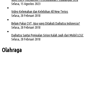
Selasa, 15 Agustus 2023
Video Kelemahan dan Kelebihan All New Terios
Selasa, 20 Februari 2018
Belum Pakai CVT, Apa yang Ditakuti Daihatsu Indonesia?
Selasa, 20 Februari 2018
Daihatsu Santai Penjualan Sirion Kalah Jauh dari Mobil LCGC
Selasa, 20 Februari 2018
Olahraga
Bursa Ketua Asprov PSSI Sumsel Menghangat, Kiki Subagio Jadi Sorotan
Buka Turnamen Padel Ende Vol. 1, Herman Deru Dorong Gaya Hidup Sehat
Jelang Laga Krusial, Sumsel United Asah Strategi di Lapangan
Imbang 1-1, Sumsel United Naik ke Posisi Empat Klasemen
Hadapi FC Bekasi City, Nilmaizar: Ini Penentuan Nasib Sumsel United