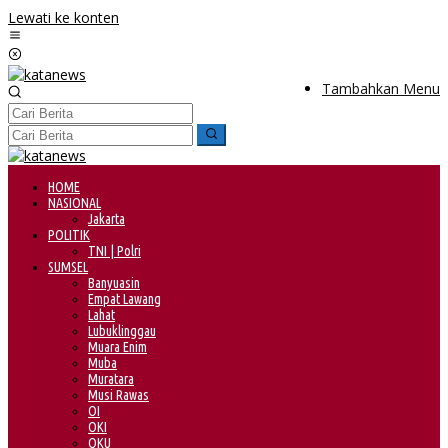
Lewati ke konten
Tambahkan Menu
HOME
NASIONAL
Jakarta
POLITIK
TNI | Polri
SUMSEL
Banyuasin
Empat Lawang
Lahat
Lubuklinggau
Muara Enim
Muba
Muratara
Musi Rawas
OI
OKI
OKU