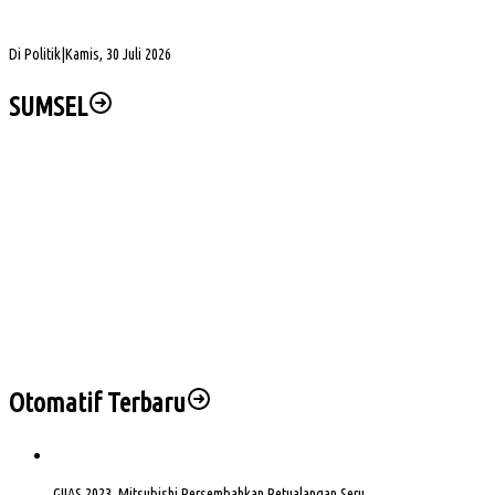
DPD Partai Golkar Sumsel Resmi Jadwalkan Musda XI, Pendaftaran Calon Ketua
Dibuka
Di Politik
|
Kamis, 30 Juli 2026
SUMSEL
Seminar Nasional dan Peresmian PKS, Muba Perkuat Hilirisasi Sawit
Dua Lokasi Terbakar, BPBD Muba Kendalikan Karhutbunla di Sekayu
Muba DigANjar Penghargaan Penyaluran Dana Desa Tercepat
Tim SAR Temukan Warga Bailangu yang Hilang di Danau Sanawal
Safari Jumat, Cik Ujang Puji Kekompakan Warga Kepur
Otomatif Terbaru
GIIAS 2023, Mitsubishi Persembahkan Petualangan Seru