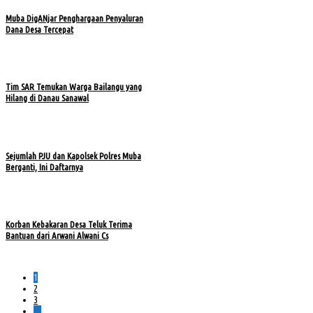
Muba DigANjar Penghargaan Penyaluran
Dana Desa Tercepat
Tim SAR Temukan Warga Bailangu yang
Hilang di Danau Sanawal
Sejumlah PJU dan Kapolsek Polres Muba
Berganti, Ini Daftarnya
Korban Kebakaran Desa Teluk Terima
Bantuan dari Arwani Alwani Cs
1
2
3
…