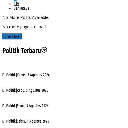
419
Berikutnya
No More Posts Available.
No more pages to load.
View More
Politik Terbaru
Sengketa Aset Pemprov Sumsel, Komisi III Dorong Pembentukan Pansus Aset
Di Politik
|
Kamis, 6 Agustus 2026
PHK di Sumsel Capai 1.400 Pekerja, DPRD Soroti Mandeknya Produksi Tambang
Di Politik
|
Rabu, 5 Agustus 2026
Terpilih Pimpin Golkar Sumsel, Andie Dinialdie Fokus Perkuat Organisasi dan Kader
Di Politik
|
Senin, 3 Agustus 2026
5. DPRD Sumsel Serahkan 7 Nama Calon Komisioner KPID ke Gubernur untuk Dilantik
Di Politik
|
Sabtu, 1 Agustus 2026