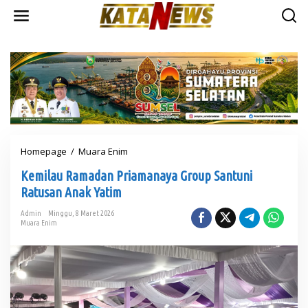
L
e
w
a
t
i
k
e
k
o
n
t
Homepage
/
Muara Enim
K
e
e
n
Kemilau Ramadan Priamanaya Group Santuni
m
i
Ratusan Anak Yatim
l
a
Admin
Minggu, 8 Maret 2026
Muara Enim
u
R
a
m
a
d
a