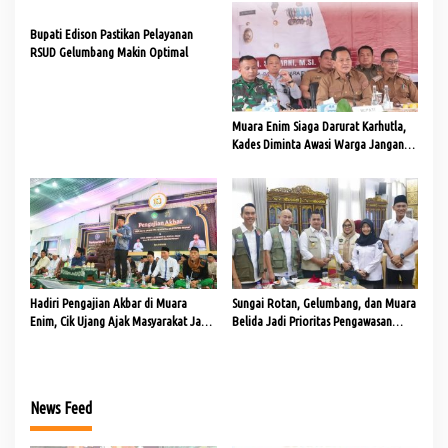
Bupati Edison Pastikan Pelayanan
RSUD Gelumbang Makin Optimal
Muara Enim Siaga Darurat Karhutla,
Kades Diminta Awasi Warga Jangan
Bakar Lahan
Hadiri Pengajian Akbar di Muara
Sungai Rotan, Gelumbang, dan Muara
Enim, Cik Ujang Ajak Masyarakat Jaga
Belida Jadi Prioritas Pengawasan
Kekompakan
Karhutla
News Feed