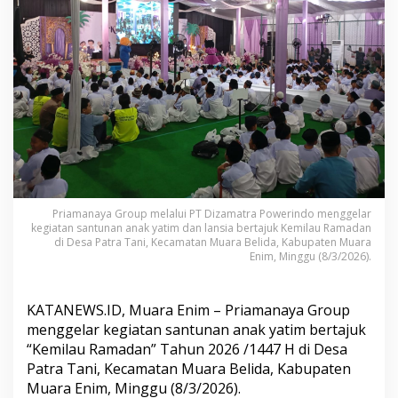
n
P
r
i
a
m
a
n
a
y
a
G
r
o
Priamanaya Group melalui PT Dizamatra Powerindo menggelar
kegiatan santunan anak yatim dan lansia bertajuk Kemilau Ramadan
u
di Desa Patra Tani, Kecamatan Muara Belida, Kabupaten Muara
p
Enim, Minggu (8/3/2026).
S
a
n
KATANEWS.ID, Muara Enim – Priamanaya Group
t
u
menggelar kegiatan santunan anak yatim bertajuk
n
“Kemilau Ramadan” Tahun 2026 /1447 H di Desa
i
Patra Tani, Kecamatan Muara Belida, Kabupaten
R
Muara Enim, Minggu (8/3/2026).
a