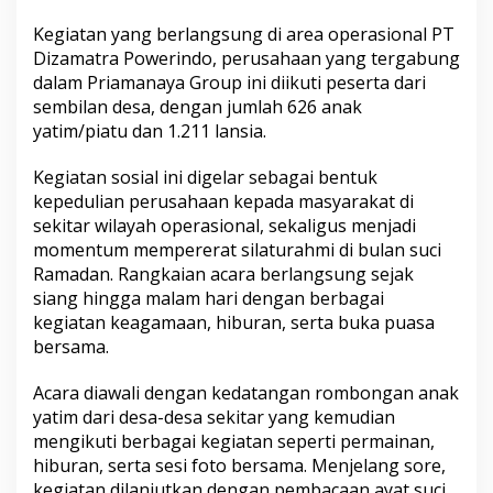
t
u
Kegiatan yang berlangsung di area operasional PT
s
Dizamatra Powerindo, perusahaan yang tergabung
a
dalam Priamanaya Group ini diikuti peserta dari
n
sembilan desa, dengan jumlah 626 anak
A
n
yatim/piatu dan 1.211 lansia.
a
k
Kegiatan sosial ini digelar sebagai bentuk
Y
kepedulian perusahaan kepada masyarakat di
a
sekitar wilayah operasional, sekaligus menjadi
t
i
momentum mempererat silaturahmi di bulan suci
m
Ramadan. Rangkaian acara berlangsung sejak
siang hingga malam hari dengan berbagai
kegiatan keagamaan, hiburan, serta buka puasa
bersama.
Acara diawali dengan kedatangan rombongan anak
yatim dari desa-desa sekitar yang kemudian
mengikuti berbagai kegiatan seperti permainan,
hiburan, serta sesi foto bersama. Menjelang sore,
kegiatan dilanjutkan dengan pembacaan ayat suci