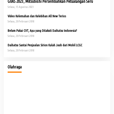
GIIAS 2023, Mitsubishi Persembahkan Petualangan Seru
Selasa, 15 Agustus 2023
Video Kelemahan dan Kelebihan All New Terios
Selasa, 20 Februari 2018
Belum Pakai CVT, Apa yang Ditakuti Daihatsu Indonesia?
Selasa, 20 Februari 2018
Daihatsu Santai Penjualan Sirion Kalah Jauh dari Mobil LCGC
Selasa, 20 Februari 2018
io
Buka Turnamen Padel Ende Vol. 1, Herman Deru Dorong
Gaya Hidup Sehat
Olahraga
Je