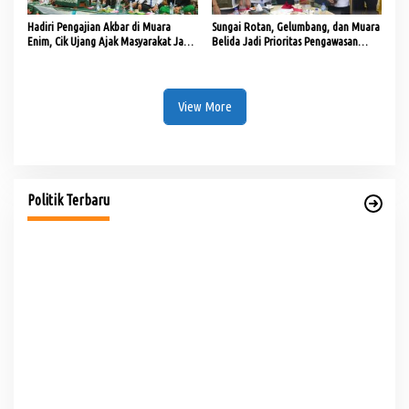
Hadiri Pengajian Akbar di Muara
Sungai Rotan, Gelumbang, dan Muara
Enim, Cik Ujang Ajak Masyarakat Jaga
Belida Jadi Prioritas Pengawasan
Kekompakan
Karhutla
View More
PHK di Sumsel Capai 1.400 Pekerja, DPRD Soroti
Mandeknya Produksi Tambang
Di Politik
|
Rabu, 5 Agustus 2026
Politik Terbaru
Te
Pe
Di 