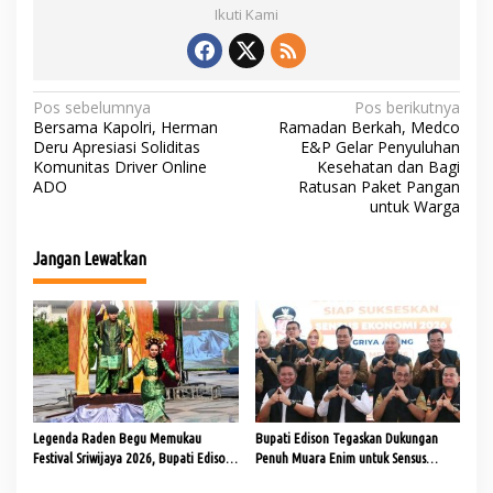
Ikuti Kami
N
Pos sebelumnya
Pos berikutnya
Bersama Kapolri, Herman
Ramadan Berkah, Medco
a
Deru Apresiasi Soliditas
E&P Gelar Penyuluhan
Komunitas Driver Online
Kesehatan dan Bagi
v
ADO
Ratusan Paket Pangan
i
untuk Warga
g
Jangan Lewatkan
a
s
i
p
o
s
Legenda Raden Begu Memukau
Bupati Edison Tegaskan Dukungan
Festival Sriwijaya 2026, Bupati Edison
Penuh Muara Enim untuk Sensus
Ajak Generasi Muda Cintai Budaya
Ekonomi 2026