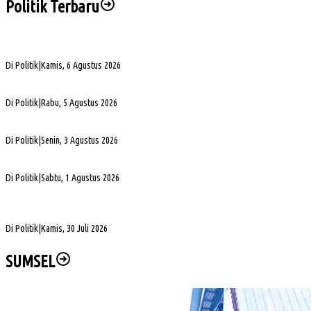
Politik Terbaru
Sengketa Aset Pemprov Sumsel, Komisi III Dorong Pembentukan Pansus Aset
Di Politik
|
Kamis, 6 Agustus 2026
PHK di Sumsel Capai 1.400 Pekerja, DPRD Soroti Mandeknya Produksi Tambang
Di Politik
|
Rabu, 5 Agustus 2026
Terpilih Pimpin Golkar Sumsel, Andie Dinialdie Fokus Perkuat Organisasi dan Kader
Di Politik
|
Senin, 3 Agustus 2026
5. DPRD Sumsel Serahkan 7 Nama Calon Komisioner KPID ke Gubernur untuk Dilantik
Di Politik
|
Sabtu, 1 Agustus 2026
DPD Partai Golkar Sumsel Resmi Jadwalkan Musda XI, Pendaftaran Calon Ketua
Dibuka
Di Politik
|
Kamis, 30 Juli 2026
SUMSEL