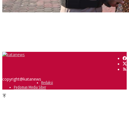
64 Personel Polres Muba Terima Piagam Penghargaan
Bupati Muba Ajak Perusahaan Perkuat Cegah Karhutla
Seminar Nasional dan Peresmian PKS, Muba Perkuat Hilirisasi Sawit
Dua Lokasi Terbakar, BPBD Muba Kendalikan Karhutbunla di Sekayu
copyright@katanews
Redaksi
Pedoman Media Siber