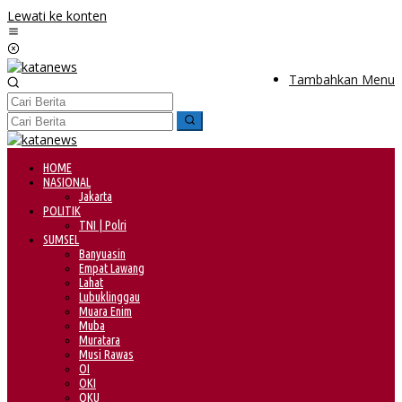
Lewati ke konten
Tambahkan Menu
HOME
NASIONAL
Jakarta
POLITIK
TNI | Polri
SUMSEL
Banyuasin
Empat Lawang
Lahat
Lubuklinggau
Muara Enim
Muba
Muratara
Musi Rawas
OI
OKI
OKU