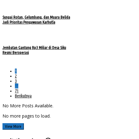
Sungai Rotan, Gelumbang, dan Muara Belida
Jadi Prioritas Pengawasan Karhutla
Jembatan Gantung Rp3 Miliar di Desa Siku
Resmi Beroperasi
1
2
3
…
71
Berikutnya
No More Posts Available.
No more pages to load.
View More