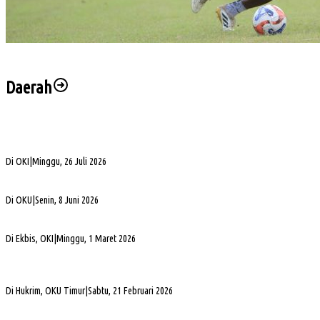
Hadapi FC Bekasi City, Nilmaizar: Ini Penentuan Nasib Sumsel United
Daerah
Bukan Sekadar Silaturahmi Alumni, Alexsander Dorong KAHMI Jadi Kekuatan
Strategis di Era Digital
Di OKI
|
Minggu, 26 Juli 2026
Alva Elan Duduki Jabatan Sekda OKU, Siap Dukung Percepatan Pembangunan
Di OKU
|
Senin, 8 Juni 2026
PLN UID S2JB Bangun Jaringan Listrik 1,6 Km di Desa Pedamaran IV OKI
Di Ekbis, OKI
|
Minggu, 1 Maret 2026
Jelang Mutasi, Kajari OKU Timur Teken Sprindik Kasus Dugaan Korupsi FLPP 2024-
2025
Di Hukrim, OKU Timur
|
Sabtu, 21 Februari 2026
Gubernur Sumsel Herman Deru Apresiasi Laju Pembangunan OKU Selatan Selama 22