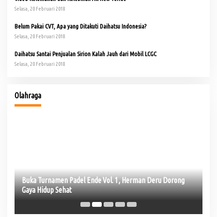
Selasa, 20 Februari 2018
Belum Pakai CVT, Apa yang Ditakuti Daihatsu Indonesia?
Selasa, 20 Februari 2018
Daihatsu Santai Penjualan Sirion Kalah Jauh dari Mobil LCGC
Selasa, 20 Februari 2018
io
Buka Turnamen Padel Ende Vol. 1, Herman Deru Dorong
Gaya Hidup Sehat
Olahraga
Je
La