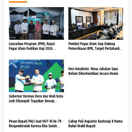
Luncurkan Program JPHH, Kejari
Pemkot Pagar Alam Siap Dukung
Pagar Alam Pastikan Haji 2026
Pemeriksaan BPK, Target Pertahankan
Transparan dan Akuntabel
WTP
Heri Amalindo: Masa Jabatan Saya
Belum Diberhentikan Secara Resmi
Gubernur Herman Deru dan Wali Kota
Ludi Oliansyah Tegaskan Sinergi
Penguatan Sport Tourism Melalui
Sriwijaya Dempo Run 2025 di
Pagaralam
Pesan Bupati PALI Saat HUT RI ke-79 :
Cabup Pali Asgianto Kantongi 8 Nama
Bergembiralah Karena Kita Sudah
Bakal Wakil Bupati
Merdeka