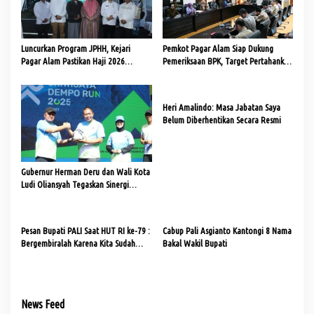
p
o
s
Luncurkan Program JPHH, Kejari
Pemkot Pagar Alam Siap Dukung
Pagar Alam Pastikan Haji 2026
Pemeriksaan BPK, Target Pertahankan
Transparan dan Akuntabel
WTP
Heri Amalindo: Masa Jabatan Saya
Belum Diberhentikan Secara Resmi
Gubernur Herman Deru dan Wali Kota
Ludi Oliansyah Tegaskan Sinergi
Penguatan Sport Tourism Melalui
Sriwijaya Dempo Run 2025 di
Pagaralam
Pesan Bupati PALI Saat HUT RI ke-79 :
Cabup Pali Asgianto Kantongi 8 Nama
Bergembiralah Karena Kita Sudah
Bakal Wakil Bupati
Merdeka
News Feed