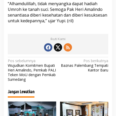
“Alhamdulillah, tidak menyangka dapat hadiah
Umroh ke tanah suci. Semoga Pak Heri Amalindo
senantiasa diberi kesehatan dan diberi kesuksesan
untuk kedepannya,” ujar Yupi. (ril)
Ikuti Kami
N
Pos sebelumnya
Pos berikutnya
Wujudkan Komitmen Bupati
Baznas Palembang Tempati
a
Heri Amalindo, Pemkab PALI
Kantor Baru
Teken MoU dengan Pemkab
v
Sumedang
i
g
Jangan Lewatkan
a
s
i