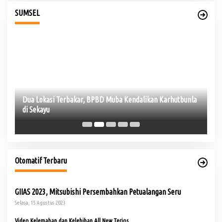
SUMSEL
Dua Lokasi Terbakar, BPBD Muba Kendalikan Karhutbunla
Mu
di Sekayu
Te
Otomatif Terbaru
GIIAS 2023, Mitsubishi Persembahkan Petualangan Seru
Selasa, 15 Agustus 2023
Video Kelemahan dan Kelebihan All New Terios