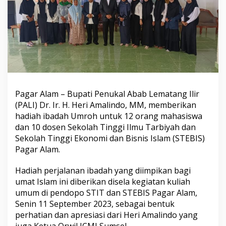
o
h
k
a
n
1
2
M
a
h
Pagar Alam – Bupati Penukal Abab Lematang Ilir
a
s
(PALI) Dr. Ir. H. Heri Amalindo, MM, memberikan
i
hadiah ibadah Umroh untuk 12 orang mahasiswa
s
dan 10 dosen Sekolah Tinggi Ilmu Tarbiyah dan
w
Sekolah Tinggi Ekonomi dan Bisnis Islam (STEBIS)
a
d
Pagar Alam.
a
n
Hadiah perjalanan ibadah yang diimpikan bagi
1
umat Islam ini diberikan disela kegiatan kuliah
0
umum di pendopo STIT dan STEBIS Pagar Alam,
D
o
Senin 11 September 2023, sebagai bentuk
s
perhatian dan apresiasi dari Heri Amalindo yang
e