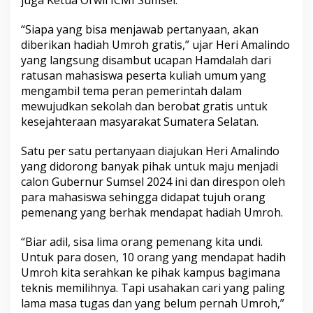
juga Ketua Orwil ICMI Sumsel.
n
S
“Siapa yang bisa menjawab pertanyaan, akan
T
I
diberikan hadiah Umroh gratis,” ujar Heri Amalindo
T
yang langsung disambut ucapan Hamdalah dari
d
ratusan mahasiswa peserta kuliah umum yang
a
mengambil tema peran pemerintah dalam
n
mewujudkan sekolah dan berobat gratis untuk
S
T
kesejahteraan masyarakat Sumatera Selatan.
E
B
Satu per satu pertanyaan diajukan Heri Amalindo
I
yang didorong banyak pihak untuk maju menjadi
S
calon Gubernur Sumsel 2024 ini dan direspon oleh
P
a
para mahasiswa sehingga didapat tujuh orang
g
pemenang yang berhak mendapat hadiah Umroh.
a
r
“Biar adil, sisa lima orang pemenang kita undi.
A
Untuk para dosen, 10 orang yang mendapat hadih
l
a
Umroh kita serahkan ke pihak kampus bagimana
m
teknis memilihnya. Tapi usahakan cari yang paling
lama masa tugas dan yang belum pernah Umroh,”