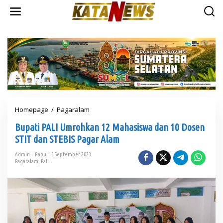
L
e
w
a
t
i
k
e
k
o
n
t
Homepage
/
Pagaralam
B
e
u
n
Bupati PALI Umrohkan 12 Mahasiswa dan 10 Dosen
p
a
STIT dan STEBIS Pagar Alam
t
i
Admin
Rabu, 13 September 2023
Pagaralam
,
Pali
P
A
L
I
U
m
r