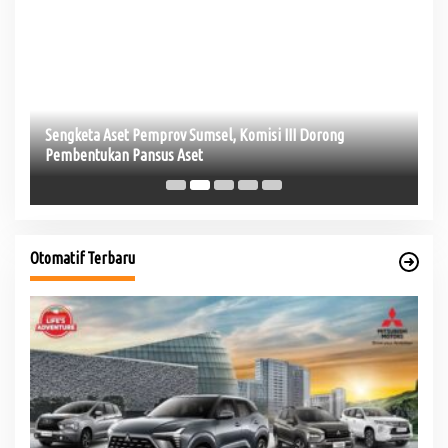
Sengketa Aset Pemprov Sumsel, Komisi III Dorong
Hj
Pembentukan Pansus Aset
Be
Otomatif Terbaru