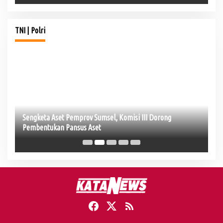
TNI | Polri
Sengketa Aset Pemprov Sumsel, Komisi III Dorong
Hj
Pembentukan Pansus Aset
Be