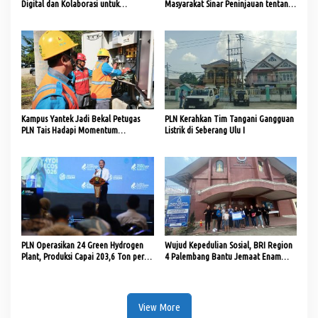
Digital dan Kolaborasi untuk
Masyarakat Sinar Peninjauan tentang
Ketahanan Energi
Pajak dari Sektor Kelistrikan
Kampus Yantek Jadi Bekal Petugas
PLN Kerahkan Tim Tangani Gangguan
PLN Tais Hadapi Momentum
Listrik di Seberang Ulu I
Kemerdekaan RI
PLN Operasikan 24 Green Hydrogen
Wujud Kepedulian Sosial, BRI Region
Plant, Produksi Capai 203,6 Ton per
4 Palembang Bantu Jemaat Enam
Tahun
Gereja
View More