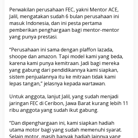
n
S
Perwakilan perusahaan FEC, yakni Mentor ACE,
u
Jalil, mengatakan sudah 6 bulan perusahaan ini
k
masuk Indonesia, dan ini pesta pertama
s
pemberikan penghargaan bagi mentor-mentor
e
s
yang punya prestasi.
“Perusahaan ini sama dengan plaffon lazada,
shoope dan amazon. Tapi model kami yang beda,
karena kami punya kemitraan. Jadi bagi mereka
yang gabung dari pendidikannya kami siapkan,
sistem penjualannya itu ke mitraan tidak kami
lepas tangan,” jelasnya kepada wartawan.
Untuk anggota, lanjut Jalil, yang sudah menjadi
jaringan FEC di Ceribon, Jawa Barat kurang lebih 11
ribu anggota yang sudah ikut gabung.
“Dan dipenghargaan ini, kami siapkan hadiah
utama motor bagi yang sudah memenuhi syarat.
Selain motor, masih banyak hadiah lainnya yang