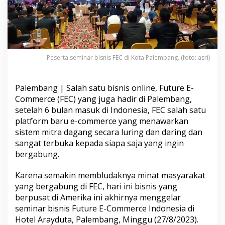
F
E
C
d
i
K
o
Peserta seminar bisnis FEC di Kota Palembang. (foto: asri)
t
a
P
Palembang | Salah satu bisnis online, Future E-
a
Commerce (FEC) yang juga hadir di Palembang,
l
setelah 6 bulan masuk di Indonesia, FEC salah satu
e
platform baru e-commerce yang menawarkan
m
b
sistem mitra dagang secara luring dan daring dan
a
sangat terbuka kepada siapa saja yang ingin
n
bergabung.
g
B
Karena semakin membludaknya minat masyarakat
e
r
yang bergabung di FEC, hari ini bisnis yang
j
berpusat di Amerika ini akhirnya menggelar
a
seminar bisnis Future E-Commerce Indonesia di
l
Hotel Arayduta, Palembang, Minggu (27/8/2023).
a