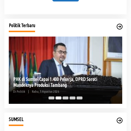
Politik Terbaru
PHK di Sumsel Capai 1.400 Pekerja, DPRD Soroti
Te
Mandeknya Produksi Tambang
Pe
Di Politik
|
Rabu, 5 Agustus 2026
Di 
SUMSEL