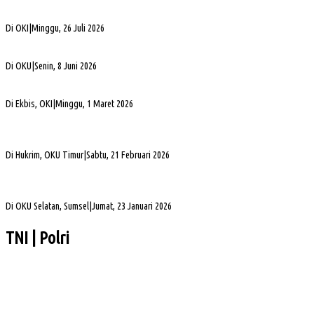
Bukan Sekadar Silaturahmi Alumni, Alexsander Dorong KAHMI Jadi Kekuatan
Strategis di Era Digital
Di OKI
|
Minggu, 26 Juli 2026
Alva Elan Duduki Jabatan Sekda OKU, Siap Dukung Percepatan Pembangunan
Di OKU
|
Senin, 8 Juni 2026
PLN UID S2JB Bangun Jaringan Listrik 1,6 Km di Desa Pedamaran IV OKI
Di Ekbis, OKI
|
Minggu, 1 Maret 2026
Jelang Mutasi, Kajari OKU Timur Teken Sprindik Kasus Dugaan Korupsi FLPP 2024-
2025
Di Hukrim, OKU Timur
|
Sabtu, 21 Februari 2026
Gubernur Sumsel Herman Deru Apresiasi Laju Pembangunan OKU Selatan Selama 22
Tahun Pasca Pemekaran
Di OKU Selatan, Sumsel
|
Jumat, 23 Januari 2026
TNI | Polri
Pelaksanaan Kenceran yang Selalu Keleleran Kronis
Sengketa Aset Pemprov Sumsel, Komisi III Dorong Pembentukan Pansus Aset