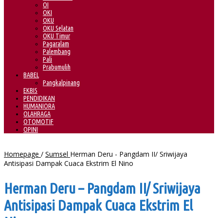
OI
OKI
OKU
OKU Selatan
OKU Timur
Pagaralam
Palembang
Pali
Prabumulih
BABEL
Pangkalpinang
EKBIS
PENDIDIKAN
HUMANIORA
OLAHRAGA
OTOMOTIF
OPINI
Homepage
/
Sumsel
Herman Deru - Pangdam II/ Sriwijaya
Antisipasi Dampak Cuaca Ekstrim El Nino
Herman Deru – Pangdam II/ Sriwijaya
Antisipasi Dampak Cuaca Ekstrim El