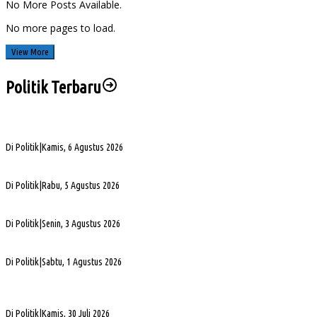
No More Posts Available.
No more pages to load.
View More
Politik Terbaru
Sengketa Aset Pemprov Sumsel, Komisi III Dorong Pembentukan Pansus Aset
Di Politik
|
Kamis, 6 Agustus 2026
PHK di Sumsel Capai 1.400 Pekerja, DPRD Soroti Mandeknya Produksi Tambang
Di Politik
|
Rabu, 5 Agustus 2026
Terpilih Pimpin Golkar Sumsel, Andie Dinialdie Fokus Perkuat Organisasi dan Kader
Di Politik
|
Senin, 3 Agustus 2026
5. DPRD Sumsel Serahkan 7 Nama Calon Komisioner KPID ke Gubernur untuk Dilantik
Di Politik
|
Sabtu, 1 Agustus 2026
DPD Partai Golkar Sumsel Resmi Jadwalkan Musda XI, Pendaftaran Calon Ketua
Dibuka
Di Politik
|
Kamis, 30 Juli 2026