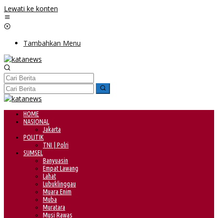
Lewati ke konten
Tambahkan Menu
HOME
NASIONAL
Jakarta
POLITIK
TNI | Polri
SUMSEL
Banyuasin
Empat Lawang
Lahat
Lubuklinggau
Muara Enim
Muba
Muratara
Musi Rawas