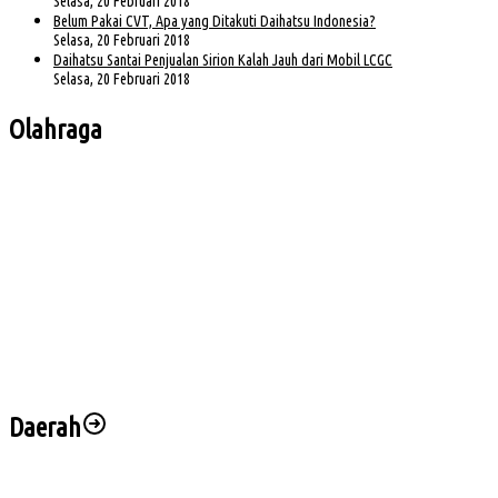
Selasa, 20 Februari 2018
Belum Pakai CVT, Apa yang Ditakuti Daihatsu Indonesia?
Selasa, 20 Februari 2018
Daihatsu Santai Penjualan Sirion Kalah Jauh dari Mobil LCGC
Selasa, 20 Februari 2018
Olahraga
Bursa Ketua Asprov PSSI Sumsel Menghangat, Kiki Subagio Jadi Sorotan
Buka Turnamen Padel Ende Vol. 1, Herman Deru Dorong Gaya Hidup Sehat
Jelang Laga Krusial, Sumsel United Asah Strategi di Lapangan
Imbang 1-1, Sumsel United Naik ke Posisi Empat Klasemen
Hadapi FC Bekasi City, Nilmaizar: Ini Penentuan Nasib Sumsel United
Daerah