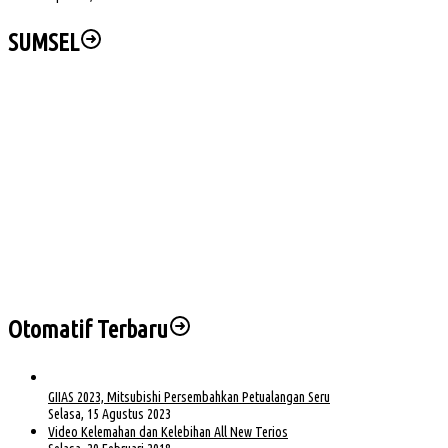
SUMSEL
Pelaksanaan Kenceran yang Selalu Keleleran Kronis
Sengketa Aset Pemprov Sumsel, Komisi III Dorong Pembentukan Pansus Aset
Hj Patimah Toha: Transformasi Posyandu Jadi Gerakan Bersama Tingkatkan
Pelayanan Dasar
Wabup Muba Paparkan Inovasi PTSP, Selangkah Lagi Menuju Tiga Besar Nasional
Kapolda Sumsel Siap Dukung Tabur Bunga Leluhur Palembang Darussalam
Otomatif Terbaru
GIIAS 2023, Mitsubishi Persembahkan Petualangan Seru
Selasa, 15 Agustus 2023
Video Kelemahan dan Kelebihan All New Terios