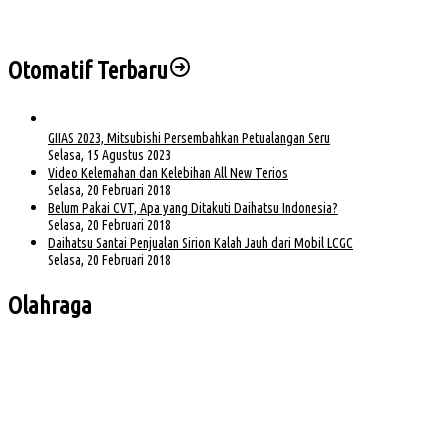
Sejumlah PJU dan Kapolsek Polres Muba Berganti, Ini Daftarnya
Otomatif Terbaru
GIIAS 2023, Mitsubishi Persembahkan Petualangan Seru
Selasa, 15 Agustus 2023
Video Kelemahan dan Kelebihan All New Terios
Selasa, 20 Februari 2018
Belum Pakai CVT, Apa yang Ditakuti Daihatsu Indonesia?
Selasa, 20 Februari 2018
Daihatsu Santai Penjualan Sirion Kalah Jauh dari Mobil LCGC
Selasa, 20 Februari 2018
Olahraga
Bursa Ketua Asprov PSSI Sumsel Menghangat, Kiki Subagio Jadi Sorotan
Buka Turnamen Padel Ende Vol. 1, Herman Deru Dorong Gaya Hidup Sehat