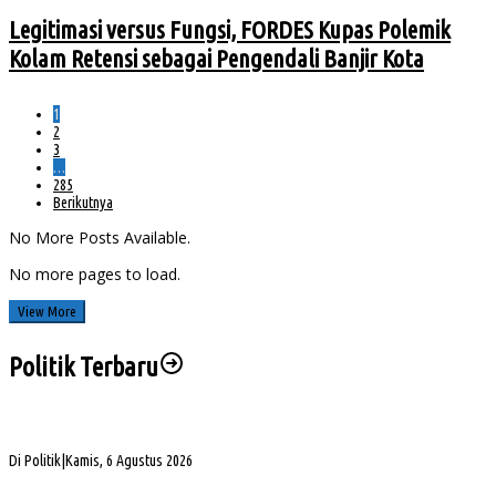
Legitimasi versus Fungsi, FORDES Kupas Polemik
Kolam Retensi sebagai Pengendali Banjir Kota
1
2
3
…
285
Berikutnya
No More Posts Available.
No more pages to load.
View More
Politik Terbaru
Sengketa Aset Pemprov Sumsel, Komisi III Dorong Pembentukan Pansus Aset
Di Politik
|
Kamis, 6 Agustus 2026