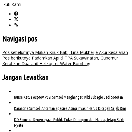
Ikuti Kami
Navigasi pos
Pos sebelumnya
Makan Kriuk Babi, Lina Mukherje Akui Kesalahan
Pos berikutnya
Padamkan Api di TPA Sukawinatan, Gubernur
Kerahkan Dua Unit Helikopter Water Bombing
Jangan Lewatkan
Bursa Ketua Asprov PSSI Sumsel Menghangat, Kiki Subagio Jadi Sorotan
Karantina Sumsel: Ancaman Spesies Asing Invasif Harus Dicegah Sejak Dini
DD Shineba: Kepercayaan Publik Tidak Dibangun dari Narasi, tetapi Bukti
Nyata