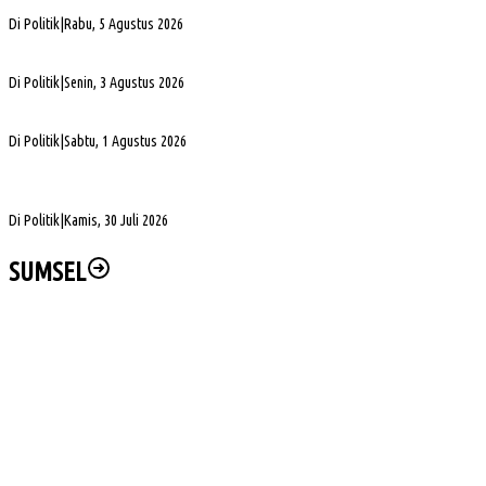
PHK di Sumsel Capai 1.400 Pekerja, DPRD Soroti Mandeknya Produksi Tambang
Di Politik
|
Rabu, 5 Agustus 2026
Terpilih Pimpin Golkar Sumsel, Andie Dinialdie Fokus Perkuat Organisasi dan Kader
Di Politik
|
Senin, 3 Agustus 2026
5. DPRD Sumsel Serahkan 7 Nama Calon Komisioner KPID ke Gubernur untuk Dilantik
Di Politik
|
Sabtu, 1 Agustus 2026
DPD Partai Golkar Sumsel Resmi Jadwalkan Musda XI, Pendaftaran Calon Ketua
Dibuka
Di Politik
|
Kamis, 30 Juli 2026
SUMSEL
Muba DigANjar Penghargaan Penyaluran Dana Desa Tercepat
Tim SAR Temukan Warga Bailangu yang Hilang di Danau Sanawal
Safari Jumat, Cik Ujang Puji Kekompakan Warga Kepur
Herman Deru Tegaskan Pentingnya Kelestarian Hutan Sumsel