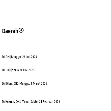
Jelang Laga Krusial, Sumsel United Asah Strategi di Lapangan
Imbang 1-1, Sumsel United Naik ke Posisi Empat Klasemen
Hadapi FC Bekasi City, Nilmaizar: Ini Penentuan Nasib Sumsel United
Daerah
Bukan Sekadar Silaturahmi Alumni, Alexsander Dorong KAHMI Jadi Kekuatan
Strategis di Era Digital
Di OKI
|
Minggu, 26 Juli 2026
Alva Elan Duduki Jabatan Sekda OKU, Siap Dukung Percepatan Pembangunan
Di OKU
|
Senin, 8 Juni 2026
PLN UID S2JB Bangun Jaringan Listrik 1,6 Km di Desa Pedamaran IV OKI
Di Ekbis, OKI
|
Minggu, 1 Maret 2026
Jelang Mutasi, Kajari OKU Timur Teken Sprindik Kasus Dugaan Korupsi FLPP 2024-
2025
Di Hukrim, OKU Timur
|
Sabtu, 21 Februari 2026
Gubernur Sumsel Herman Deru Apresiasi Laju Pembangunan OKU Selatan Selama 22