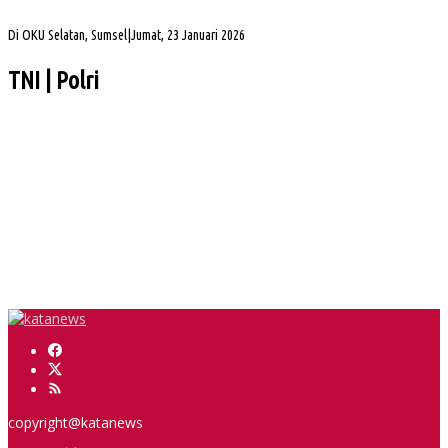
Tahun Pasca Pemekaran
Di OKU Selatan, Sumsel
|
Jumat, 23 Januari 2026
TNI | Polri
Muba DigANjar Penghargaan Penyaluran Dana Desa Tercepat
Tim SAR Temukan Warga Bailangu yang Hilang di Danau Sanawal
Safari Jumat, Cik Ujang Puji Kekompakan Warga Kepur
Herman Deru Tegaskan Pentingnya Kelestarian Hutan Sumsel
Sejumlah PJU dan Kapolsek Polres Muba Berganti, Ini Daftarnya
copyright@katanews