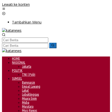
Lewati ke konten
Tambahkan Menu
HOME
NASIONAL
Jakarta
POLITIK
TNI | Polri
SUMSEL
Banyuasin
Empat Lawang
Lahat
Lubuklinggau
Muara Enim
Muba
Muratara
Musi Rawas