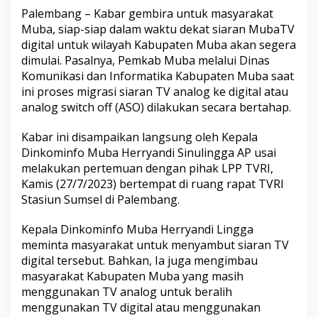
a
Palembang – Kabar gembira untuk masyarakat
S
Muba, siap-siap dalam waktu dekat siaran MubaTV
e
k
digital untuk wilayah Kabupaten Muba akan segera
a
dimulai. Pasalnya, Pemkab Muba melalui Dinas
y
Komunikasi dan Informatika Kabupaten Muba saat
u
ini proses migrasi siaran TV analog ke digital atau
M
analog switch off (ASO) dilakukan secara bertahap.
u
b
a
Kabar ini disampaikan langsung oleh Kepala
B
Dinkominfo Muba Herryandi Sinulingga AP usai
a
melakukan pertemuan dengan pihak LPP TVRI,
k
Kamis (27/7/2023) bertempat di ruang rapat TVRI
a
l
Stasiun Sumsel di Palembang.
N
i
Kepala Dinkominfo Muba Herryandi Lingga
k
meminta masyarakat untuk menyambut siaran TV
m
digital tersebut. Bahkan, Ia juga mengimbau
a
t
masyarakat Kabupaten Muba yang masih
i
menggunakan TV analog untuk beralih
S
menggunakan TV digital atau menggunakan
i