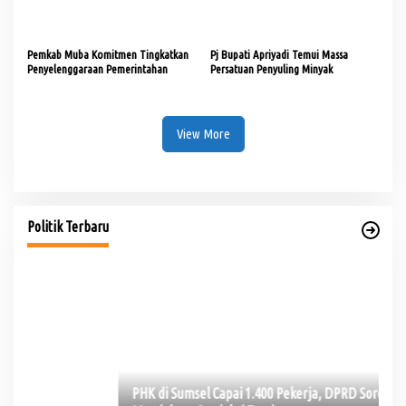
di Muba
Pemkab Muba Komitmen Tingkatkan
Pj Bupati Apriyadi Temui Massa
Penyelenggaraan Pemerintahan
Persatuan Penyuling Minyak
View More
PHK di Sumsel Capai 1.400 Pekerja, DPRD Soroti
Mandeknya Produksi Tambang
Di Politik
|
Rabu, 5 Agustus 2026
Politik Terbaru
Te