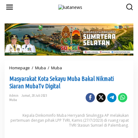
L
e
w
a
t
i
k
e
k
o
n
t
Homepage
/
Muba
/
Muba
M
e
a
n
Masyarakat Kota Sekayu Muba Bakal Nikmati
s
y
Siaran MubaTv Digital
a
r
Admin
Jumat, 28 Juli 2023
Muba
a
k
a
Kepala Dinkominfo Muba Herryandi Sinulingga AP melakukan
t
pertemuan dengan pihak LPP TVRI, Kamis (27/7/2023) di ruang rapat
K
TVRI Stasiun Sumsel di Palembang.
o
t