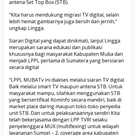
antena Set Top Box (STB).
a
r
a
“Kita harus mendukung migrasi TV digital, selain
n
lebih hemat gambarnya juga bersih dan jernih,”
M
ungkap Lingga.
u
b
Siaran Digital yang dapat dinikmati, lanjut Lingga
a
T
merupakan sarana edukasi dan publikasi
v
khususnya bagi masyarakat Kabupaten Muba dan
D
menjadi LPPL pertama di Sumatera yang bersiaran
i
secara digital
g
i
t
“LPPL MUBATv ini diakses melalui siaran TV digital.
a
Baik melalui smart TV maupun antena STB. Untuk
l
masyarakat mampu, silahkan menggunakan STB
yang bersertifikat Kominfo secara mandiri, baik di
market place daring maupun toko-toko penyedia
unit STB. Dan untuk pelaksanaannya sendiri Kita
telah bekerjasama dengan LPP TVRI selaku
penyelenggara MUX (multiflexing) untuk wilayah
layananan Sumsel – 2, coverage area kabupaten