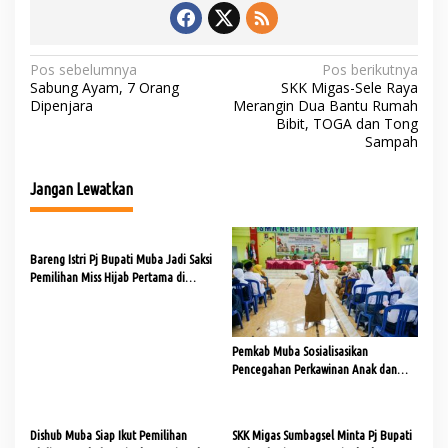
N
Pos sebelumnya
Pos berikutnya
Sabung Ayam, 7 Orang
SKK Migas-Sele Raya
a
Dipenjara
Merangin Dua Bantu Rumah
Bibit, TOGA dan Tong
v
Sampah
i
g
Jangan Lewatkan
a
s
Bareng Istri Pj Bupati Muba Jadi Saksi
i
Pemilihan Miss Hijab Pertama di
p
Sumsel
o
s
Pemkab Muba Sosialisasikan
Pencegahan Perkawinan Anak dan
Kekerasan Terhadap Anak
Dishub Muba Siap Ikut Pemilihan
SKK Migas Sumbagsel Minta Pj Bupati