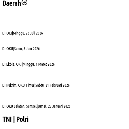
Daerah
Bukan Sekadar Silaturahmi Alumni, Alexsander Dorong KAHMI Jadi Kekuatan
Strategis di Era Digital
Di OKI
|
Minggu, 26 Juli 2026
Alva Elan Duduki Jabatan Sekda OKU, Siap Dukung Percepatan Pembangunan
Di OKU
|
Senin, 8 Juni 2026
PLN UID S2JB Bangun Jaringan Listrik 1,6 Km di Desa Pedamaran IV OKI
Di Ekbis, OKI
|
Minggu, 1 Maret 2026
Jelang Mutasi, Kajari OKU Timur Teken Sprindik Kasus Dugaan Korupsi FLPP 2024-
2025
Di Hukrim, OKU Timur
|
Sabtu, 21 Februari 2026
Gubernur Sumsel Herman Deru Apresiasi Laju Pembangunan OKU Selatan Selama 22
Tahun Pasca Pemekaran
Di OKU Selatan, Sumsel
|
Jumat, 23 Januari 2026
TNI | Polri