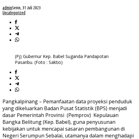
admin
Senin, 31 Juli 2023
Uncategorized
(Pj) Gubernur Kep. Babel Suganda Pandapotan
Pasaribu. (Foto : Saktio)
Pangkalpinang – Pemanfaatan data proyeksi penduduk
yang dikeluarkan Badan Pusat Statistik (BPS) menjadi
dasar Pemerintah Provinsi (Pemprov) Kepulauan
Bangka Belitung (Kep. Babel), guna penyusunan
kebijakan untuk mencapai sasaran pembangunan di
Negeri Serumpun Sebalai, utamanya dalam menghadapi