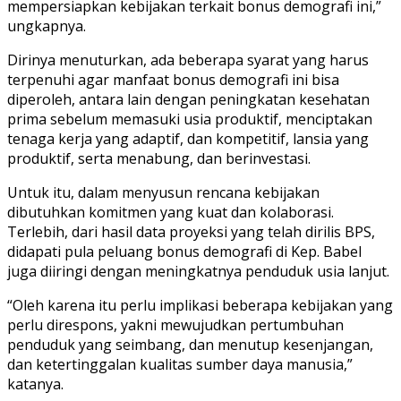
mempersiapkan kebijakan terkait bonus demografi ini,”
ungkapnya.
Dirinya menuturkan, ada beberapa syarat yang harus
terpenuhi agar manfaat bonus demografi ini bisa
diperoleh, antara lain dengan peningkatan kesehatan
prima sebelum memasuki usia produktif, menciptakan
tenaga kerja yang adaptif, dan kompetitif, lansia yang
produktif, serta menabung, dan berinvestasi.
Untuk itu, dalam menyusun rencana kebijakan
dibutuhkan komitmen yang kuat dan kolaborasi.
Terlebih, dari hasil data proyeksi yang telah dirilis BPS,
didapati pula peluang bonus demografi di Kep. Babel
juga diiringi dengan meningkatnya penduduk usia lanjut.
“Oleh karena itu perlu implikasi beberapa kebijakan yang
perlu direspons, yakni mewujudkan pertumbuhan
penduduk yang seimbang, dan menutup kesenjangan,
dan ketertinggalan kualitas sumber daya manusia,”
katanya.