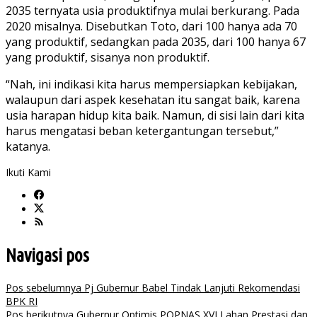
2035 ternyata usia produktifnya mulai berkurang. Pada
2020 misalnya. Disebutkan Toto, dari 100 hanya ada 70
yang produktif, sedangkan pada 2035, dari 100 hanya 67
yang produktif, sisanya non produktif.
“Nah, ini indikasi kita harus mempersiapkan kebijakan,
walaupun dari aspek kesehatan itu sangat baik, karena
usia harapan hidup kita baik. Namun, di sisi lain dari kita
harus mengatasi beban ketergantungan tersebut,”
katanya.
Ikuti Kami
Navigasi pos
Pos sebelumnya
Pj Gubernur Babel Tindak Lanjuti Rekomendasi
BPK RI
Pos berikutnya
Gubernur Optimis POPNAS XVI Lahan Prestasi dan