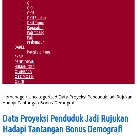
OI
OKI
OKU
OKU Selatan
OKU Timur
Pagaralam
Palembang
Pali
Prabumulih
BABEL
Pangkalpinang
EKBIS
PENDIDIKAN
HUMANIORA
OLAHRAGA
OTOMOTIF
OPINI
Homepage
/
Uncategorized
Data Proyeksi Penduduk Jadi Rujukan
Hadapi Tantangan Bonus Demografi
Data Proyeksi Penduduk Jadi Rujukan
Hadapi Tantangan Bonus Demografi