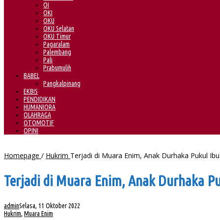
OI
OKI
OKU
OKU Selatan
OKU Timur
Pagaralam
Palembang
Pali
Prabumulih
BABEL
Pangkalpinang
EKBIS
PENDIDIKAN
HUMANIORA
OLAHRAGA
OTOMOTIF
OPINI
Homepage
/
Hukrim
Terjadi di Muara Enim, Anak Durhaka Pukul Ib
Terjadi di Muara Enim, Anak Durhaka P
admin
Selasa, 11 Oktober 2022
Hukrim
,
Muara Enim