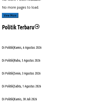
No more pages to load.
View More
Politik Terbaru
Sengketa Aset Pemprov Sumsel, Komisi III Dorong Pembentukan Pansus Aset
Di Politik
|
Kamis, 6 Agustus 2026
PHK di Sumsel Capai 1.400 Pekerja, DPRD Soroti Mandeknya Produksi Tambang
Di Politik
|
Rabu, 5 Agustus 2026
Terpilih Pimpin Golkar Sumsel, Andie Dinialdie Fokus Perkuat Organisasi dan Kader
Di Politik
|
Senin, 3 Agustus 2026
5. DPRD Sumsel Serahkan 7 Nama Calon Komisioner KPID ke Gubernur untuk Dilantik
Di Politik
|
Sabtu, 1 Agustus 2026
DPD Partai Golkar Sumsel Resmi Jadwalkan Musda XI, Pendaftaran Calon Ketua Dibuk
Di Politik
|
Kamis, 30 Juli 2026