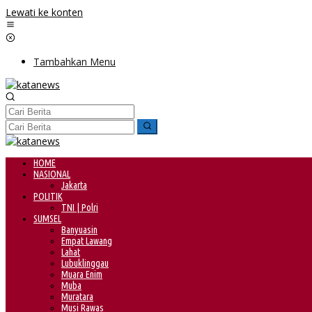
Lewati ke konten
Tambahkan Menu
HOME
NASIONAL
Jakarta
POLITIK
TNI | Polri
SUMSEL
Banyuasin
Empat Lawang
Lahat
Lubuklinggau
Muara Enim
Muba
Muratara
Musi Rawas