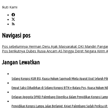
Ikuti Kami
Navigasi pos
Pos sebelumnya
Herman Deru Ajak Masyarakat OKI Mandiri Panga
Pos berikutnya
Dubes Rusia Ancam AS hingga Deret Negara Kirim Al
Jangan Lewatkan
Sidang Korupsi KUR BSI, Kuasa Hukum Sapriyadi Minta Aparat Usut Seluruh Pih
Empat Saksi Dihadirkan di Sidang Korupsi BTN e-Batara Pos, Kuasa Hukum Nila
Delapan Anggota DPRD Palembang Diperiksa dalam Penyidikan Korupsi Lamp
Penyidikan Korupsi Lampu Jalan Berlanjut, Kejari Palembang Sudah Periksa 69