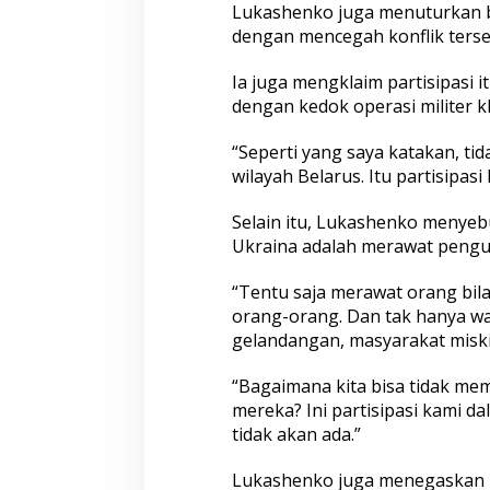
k
Lukashenko juga menuturkan be
K
dengan mencegah konflik terse
e
r
a
Ia juga mengklaim partisipasi 
h
dengan kedok operasi militer kh
k
a
“Seperti yang saya katakan, t
n
wilayah Belarus. Itu partisipasi
P
a
s
Selain itu, Lukashenko menyebu
u
Ukraina adalah merawat pengu
k
a
“Tentu saja merawat orang bil
n
orang-orang. Dan tak hanya w
gelandangan, masyarakat miskin
“Bagaimana kita bisa tidak m
mereka? Ini partisipasi kami dal
tidak akan ada.”
Lukashenko juga menegaskan B