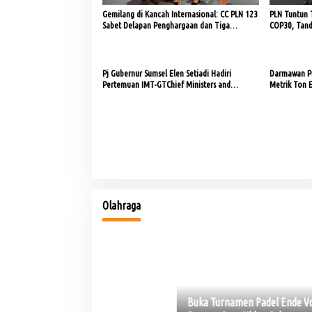
Gemilang di Kancah Internasional: CC PLN 123
PLN Tuntun T
Sabet Delapan Penghargaan dan Tiga
COP30, Tand
Sertifikat World Class di GCCWA 2025
Kurangi Emi
Pj Gubernur Sumsel Elen Setiadi Hadiri
Darmawan Pr
Pertemuan IMT-GTChief Ministers and
Metrik Ton 
Governor’s Forum ke-21 Tahun 2024
Bukan Sekadar Silaturahmi Alumni, Ale
Sumsel Menghangat,
Buka Turnamen Padel Ende Vol. 1, Herman Der
Dorong KAHMI Jadi Kekuatan Strategis d
Dorong Gaya Hidup Sehat
Digital
Di OKI
|
Minggu, 26 Juli 2026
Olahraga