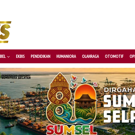
BEL
EKBIS
PENDIDIKAN
HUMANIORA
OLAHRAGA
OTOMOTIF
OPI