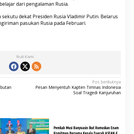
belajar dari pengalaman Rusia.
ekutu dekat Presiden Rusia Vladimir Putin. Belarus
engiriman pasukan Rusia pada Februari.
Ikuti Kami
Pos berikutnya
ebutan
Pesan Menyentuh Kapten Timnas Indonesia
Soal Tragedi Kanjuruhan
Pemkab Musi Banyuasin Ikut Rumuskan Enam
Komitmen Bersama Kepala Daerah ASEAN di