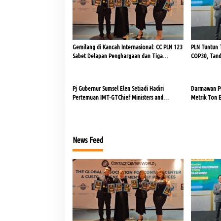
i
p
o
Gemilang di Kancah Internasional: CC PLN 123
PLN Tuntun T
s
Sabet Delapan Penghargaan dan Tiga
COP30, Tand
Sertifikat World Class di GCCWA 2025
Kurangi Emi
Pj Gubernur Sumsel Elen Setiadi Hadiri
Darmawan Pr
Pertemuan IMT-GTChief Ministers and
Metrik Ton 
Governor’s Forum ke-21 Tahun 2024
News Feed