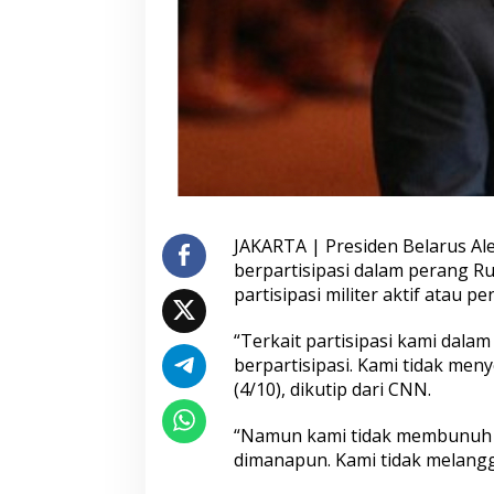
r
a
n
g
R
u
s
i
a
-
U
k
JAKARTA | Presiden Belarus A
r
berpartisipasi dalam perang Ru
a
partisipasi militer aktif atau 
i
n
a
“Terkait partisipasi kami dalam
,
berpartisipasi. Kami tidak me
T
(4/10), dikutip dari CNN.
a
p
“Namun kami tidak membunuh s
i
T
dimanapun. Kami tidak melangga
a