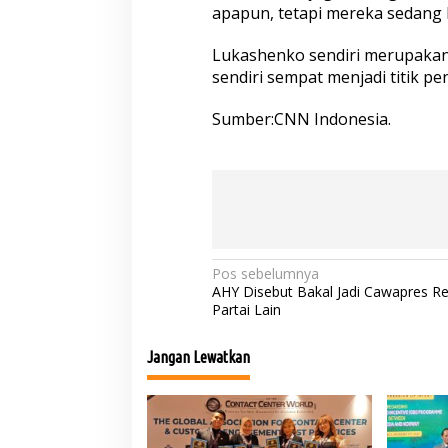
apapun, tetapi mereka sedang 
Lukashenko sendiri merupakan s
sendiri sempat menjadi titik p
Sumber:CNN Indonesia.
N
Pos sebelumnya
AHY Disebut Bakal Jadi Cawapres R
a
Partai Lain
v
Jangan Lewatkan
i
g
a
s