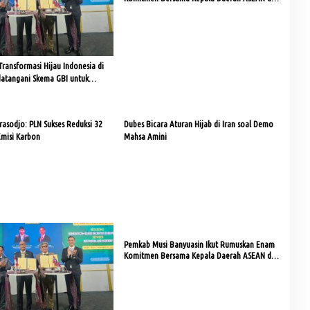
Kuala Lumpur
ransformasi Hijau Indonesia di
atangani Skema GBI untuk
si Hingga Jutaan Ton CO₂e
asodjo: PLN Sukses Reduksi 32
Dubes Bicara Aturan Hijab di Iran soal Demo
Emisi Karbon
Mahsa Amini
Pemkab Musi Banyuasin Ikut Rumuskan Enam
Komitmen Bersama Kepala Daerah ASEAN di
Kuala Lumpur