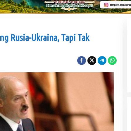
Sengketa Aset Pemprov Sumsel, Komisi III
Dorong Pembentukan Pansus Aset
Di Politik
|
Kamis, 6 Agustus 2026
ang Rusia-Ukraina, Tapi Tak
Muba DigANjar Penghargaan Penyaluran
Dana Desa Tercepat