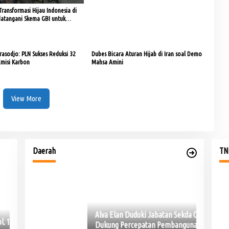
ransformasi Hijau Indonesia di
atangani Skema GBI untuk
si Hingga Jutaan Ton CO₂e
asodjo: PLN Sukses Reduksi 32
Dubes Bicara Aturan Hijab di Iran soal Demo
Emisi Karbon
Mahsa Amini
View More
xsander
Alva Elan Duduki Jabatan Sekda OKU, Siap
u
Muba DigANjar Penghargaan Penyaluran Dana
i Era
Dukung Percepatan Pembangunan
Desa Tercepat
Di OKU
|
Senin, 8 Juni 2026
Daerah
TNI
PLN UID
Jelang Laga Krusial, Sumsel United Asah
Imbang 1-1, Sum
Desa Pe