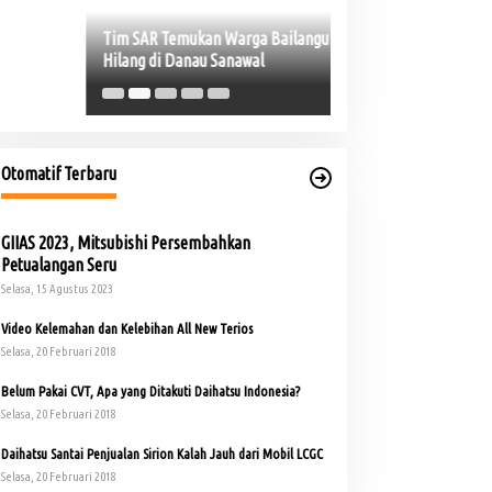
Safari Jumat, Cik Uj
Warga Kepur
Otomatif Terbaru
GIIAS 2023, Mitsubishi Persembahkan
Petualangan Seru
Selasa, 15 Agustus 2023
Video Kelemahan dan Kelebihan All New Terios
Selasa, 20 Februari 2018
Belum Pakai CVT, Apa yang Ditakuti Daihatsu Indonesia?
Selasa, 20 Februari 2018
Daihatsu Santai Penjualan Sirion Kalah Jauh dari Mobil LCGC
Selasa, 20 Februari 2018