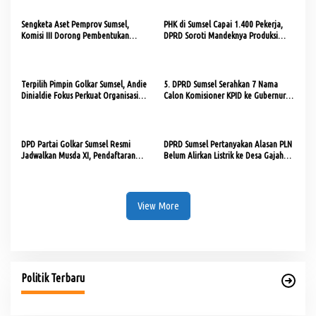
Sengketa Aset Pemprov Sumsel,
PHK di Sumsel Capai 1.400 Pekerja,
Komisi III Dorong Pembentukan
DPRD Soroti Mandeknya Produksi
Pansus Aset
Tambang
Terpilih Pimpin Golkar Sumsel, Andie
5. DPRD Sumsel Serahkan 7 Nama
Dinialdie Fokus Perkuat Organisasi
Calon Komisioner KPID ke Gubernur
dan Kader
untuk Dilantik
DPD Partai Golkar Sumsel Resmi
DPRD Sumsel Pertanyakan Alasan PLN
Jadwalkan Musda XI, Pendaftaran
Belum Alirkan Listrik ke Desa Gajah
Calon Ketua Dibuka
Mati
View More
Politik Terbaru