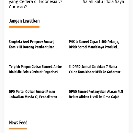
a
yang Cedera di Indonesia vs
Salah Satu Idola Saya
Curacao?
v
i
Jangan Lewatkan
g
a
s
Sengketa Aset Pemprov Sumsel,
PHK di Sumsel Capai 1.400 Pekerja,
Komisi III Dorong Pembentukan
DPRD Soroti Mandeknya Produksi
i
Pansus Aset
Tambang
p
o
Terpilih Pimpin Golkar Sumsel, Andie
5. DPRD Sumsel Serahkan 7 Nama
Dinialdie Fokus Perkuat Organisasi
Calon Komisioner KPID ke Gubernur
s
dan Kader
untuk Dilantik
DPD Partai Golkar Sumsel Resmi
DPRD Sumsel Pertanyakan Alasan PLN
Jadwalkan Musda XI, Pendaftaran
Belum Alirkan Listrik ke Desa Gajah
Calon Ketua Dibuka
Mati
News Feed