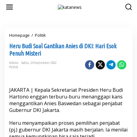
L
e
w
a
t
i
Homepage
/
Politik
H
k
e
e
Heru Budi Soal Gantikan Anies di DKI: Hari Esok
r
k
u
o
Penuh Misteri
B
n
u
t
Admin
Sabtu, 24 September 2022
Politik
d
e
i
n
S
o
JAKARTA | Kepala Sekretariat Presiden Heru Budi
a
l
Hartono enggan terburu-buru menanggapi kans
G
menggantikan Anies Baswedan sebagai penjabat
a
Gubernur DKI Jakarta.
n
t
Heru menyampaikan proses pemilihan penjabat
i
k
(pj.) gubernur DKI Jakarta masih berjalan. Ia menilai
a
semua kemungkinan bisa saja terjadi.