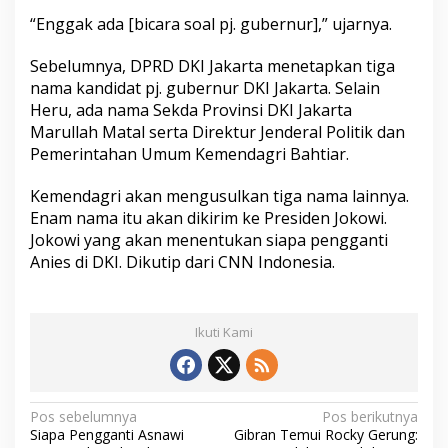
M
“Enggak ada [bicara soal pj. gubernur],” ujarnya.
i
s
Sebelumnya, DPRD DKI Jakarta menetapkan tiga
t
e
nama kandidat pj. gubernur DKI Jakarta. Selain
r
Heru, ada nama Sekda Provinsi DKI Jakarta
i
Marullah Matal serta Direktur Jenderal Politik dan
Pemerintahan Umum Kemendagri Bahtiar.
Kemendagri akan mengusulkan tiga nama lainnya.
Enam nama itu akan dikirim ke Presiden Jokowi.
Jokowi yang akan menentukan siapa pengganti
Anies di DKI. Dikutip dari CNN Indonesia.
Ikuti Kami
N
Pos sebelumnya
Pos berikutnya
Siapa Pengganti Asnawi
Gibran Temui Rocky Gerung: