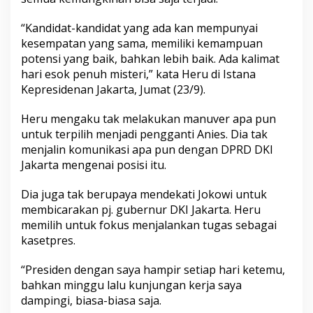
n
A
“Kandidat-kandidat yang ada kan mempunyai
n
kesempatan yang sama, memiliki kemampuan
i
e
potensi yang baik, bahkan lebih baik. Ada kalimat
s
hari esok penuh misteri,” kata Heru di Istana
d
Kepresidenan Jakarta, Jumat (23/9).
i
D
Heru mengaku tak melakukan manuver apa pun
K
I
untuk terpilih menjadi pengganti Anies. Dia tak
:
menjalin komunikasi apa pun dengan DPRD DKI
H
Jakarta mengenai posisi itu.
a
r
Dia juga tak berupaya mendekati Jokowi untuk
i
E
membicarakan pj. gubernur DKI Jakarta. Heru
s
memilih untuk fokus menjalankan tugas sebagai
o
kasetpres.
k
P
“Presiden dengan saya hampir setiap hari ketemu,
e
n
bahkan minggu lalu kunjungan kerja saya
u
dampingi, biasa-biasa saja.
h