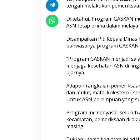
tengah melakukan pemeriksaan
k
a
b
Diketahui, Program GASKAN 
M
ASN tetap prima dalam melayan
u
b
Disampaikan Plt. Kepala Dinas 
a
W
bahwasanya program GASKAN ini
u
j
“Program GASKAN menjadi salah
u
menjaga kesehatan ASN di lin
d
ujarnya.
k
a
n
Adapun rangkaian pemeriksaan 
A
dan mulut, mata, kolesterol, s
S
Untuk ASN perempuan yang sud
N
S
Program ini menyasar seluruh 
e
h
kecamatan, pemeriksaan dilaku
a
masing.
t
d
Tujuan utama kegiatan ini adal