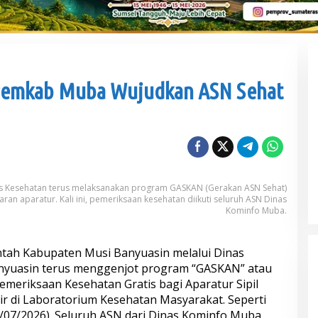
Pemkab Muba Wujudkan ASN Sehat
Sengketa Aset Pemprov Sumsel, Komisi III
Dorong Pembentukan Pansus Aset
Di Politik
|
Kamis, 6 Agustus 2026
as Kesehatan terus melaksanakan program GASKAN (Gerakan ASN Sehat)
an aparatur. Kali ini, pemeriksaan kesehatan diikuti seluruh ASN Dinas
Kominfo Muba.
ah Kabupaten Musi Banyuasin melalui Dinas
nyuasin terus menggenjot program “GASKAN” atau
meriksaan Kesehatan Gratis bagi Aparatur Sipil
ilir di Laboratorium Kesehatan Masyarakat. Seperti
(07/07/2026). Seluruh ASN dari Dinas Kominfo Muba