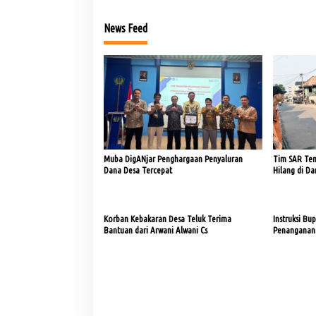
News Feed
Muba DigANjar Penghargaan Penyaluran
Tim SAR Te
Dana Desa Tercepat
Hilang di D
Korban Kebakaran Desa Teluk Terima
Instruksi B
Bantuan dari Arwani Alwani Cs
Penanganan 
di Lais