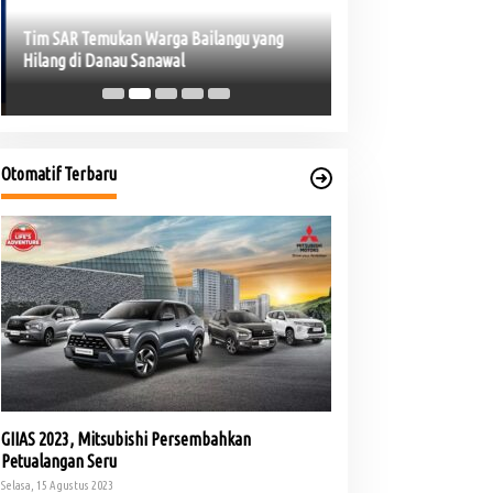
Tim SAR Temukan Warga Bailangu yang
Safari Jumat, Cik Uj
Hilang di Danau Sanawal
Warga Kepur
Otomatif Terbaru
GIIAS 2023, Mitsubishi Persembahkan
Petualangan Seru
Selasa, 15 Agustus 2023