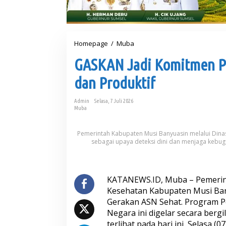
Homepage
/
Muba
G
A
GASKAN Jadi Komitmen 
S
K
dan Produktif
A
N
J
Admin
Selasa, 7 Juli 2026
a
Muba
d
i
Pemerintah Kabupaten Musi Banyuasin melalui Din
K
sebagai upaya deteksi dini dan menjaga kebugar
o
m
i
t
KATANEWS.ID, Muba – Pemerint
m
e
Kesehatan Kabupaten Musi Ba
n
Gerakan ASN Sehat. Program Pe
P
Negara ini digelar secara berg
e
terlihat pada hari ini, Selasa 
m