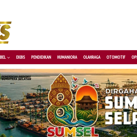
BEL
EKBIS
PENDIDIKAN
HUMANIORA
OLAHRAGA
OTOMOTIF
OPI