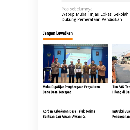
N
Pos sebelumnya
Wabup Muba Tinjau Lokasi Sekolah 
a
Dukung Pemerataan Pendidikan
v
Jangan Lewatkan
i
g
a
s
i
p
o
Muba DigANjar Penghargaan Penyaluran
Tim SAR Te
s
Dana Desa Tercepat
Hilang di D
Korban Kebakaran Desa Teluk Terima
Instruksi B
Bantuan dari Arwani Alwani Cs
Penanganan 
di Lais