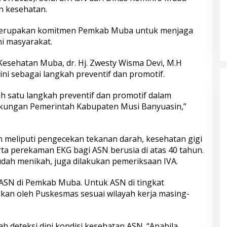
 kesehatan.
Muba DigANjar Penghargaan Penyaluran
Dana Desa Tercepat
merupakan komitmen Pemkab Muba untuk menjaga
i masyarakat.
Kesehatan Muba, dr. Hj. Zwesty Wisma Devi, M.H
 sebagai langkah preventif dan promotif.
 satu langkah preventif dan promotif dalam
gkungan Pemerintah Kabupaten Musi Banyuasin,”
meliputi pengecekan tekanan darah, kesehatan gigi
erta perekaman EKG bagi ASN berusia di atas 40 tahun.
ah menikah, juga dilakukan pemeriksaan IVA.
ASN di Pemkab Muba. Untuk ASN di tingkat
kan oleh Puskesmas sesuai wilayah kerja masing-
ah deteksi dini kondisi kesehatan ASN. “Apabila