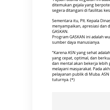
a
ditemukan gejala yang berpot
n
P
segera ditangani di fasilitas ke
r
o
Sementara itu, Plt. Kepala Din
d
menyampaikan, apresiasi dan
u
GASKAN.
k
t
Program GASKAN ini adalah wu
i
sumber daya manusianya.
f
“Karena ASN yang sehat adala
yang cepat, optimal, dan berku
dan mental akan bekerja lebih p
melayani masyarakat. Pada akh
pelayanan publik di Muba. ASN
tuturnya. (*)