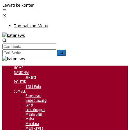
Lewati ke konten
Tambahkan Menu
HOME
NASIONAL
Jakarta
POLITIK
TNI | Polri
SUMSEL
Banyuasin
Empat Lawang
Lahat
Lubuklinggau
Muara Enim
Muba
Muratara
Musi Rawas