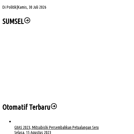
Dibuka
Di Politik
|
Kamis, 30 Juli 2026
SUMSEL
Pelaksanaan Kenceran yang Selalu Keleleran Kronis
Sengketa Aset Pemprov Sumsel, Komisi III Dorong Pembentukan Pansus Aset
Hj Patimah Toha: Transformasi Posyandu Jadi Gerakan Bersama Tingkatkan
Pelayanan Dasar
Wabup Muba Paparkan Inovasi PTSP, Selangkah Lagi Menuju Tiga Besar Nasional
Kapolda Sumsel Siap Dukung Tabur Bunga Leluhur Palembang Darussalam
Otomatif Terbaru
GIIAS 2023, Mitsubishi Persembahkan Petualangan Seru
Selasa, 15 Agustus 2023