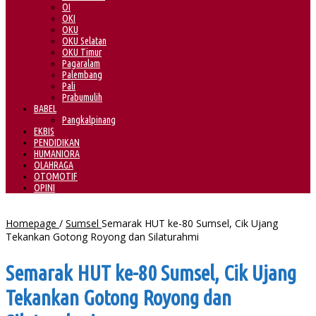
OI
OKI
OKU
OKU Selatan
OKU Timur
Pagaralam
Palembang
Pali
Prabumulih
BABEL
Pangkalpinang
EKBIS
PENDIDIKAN
HUMANIORA
OLAHRAGA
OTOMOTIF
OPINI
Homepage
/
Sumsel
Semarak HUT ke-80 Sumsel, Cik Ujang
Tekankan Gotong Royong dan Silaturahmi
Semarak HUT ke-80 Sumsel, Cik Ujang
Tekankan Gotong Royong dan