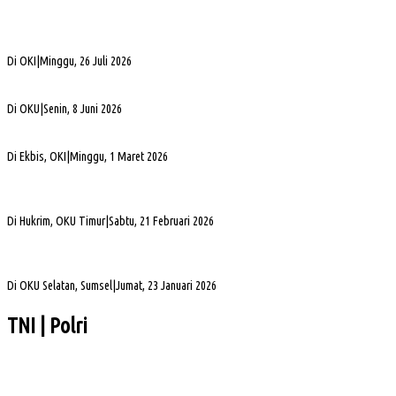
Bukan Sekadar Silaturahmi Alumni, Alexsander Dorong KAHMI Jadi Kekuatan
Strategis di Era Digital
Di OKI
|
Minggu, 26 Juli 2026
Alva Elan Duduki Jabatan Sekda OKU, Siap Dukung Percepatan Pembangunan
Di OKU
|
Senin, 8 Juni 2026
PLN UID S2JB Bangun Jaringan Listrik 1,6 Km di Desa Pedamaran IV OKI
Di Ekbis, OKI
|
Minggu, 1 Maret 2026
Jelang Mutasi, Kajari OKU Timur Teken Sprindik Kasus Dugaan Korupsi FLPP 2024-
2025
Di Hukrim, OKU Timur
|
Sabtu, 21 Februari 2026
Gubernur Sumsel Herman Deru Apresiasi Laju Pembangunan OKU Selatan Selama 22
Tahun Pasca Pemekaran
Di OKU Selatan, Sumsel
|
Jumat, 23 Januari 2026
TNI | Polri
Pelaksanaan Kenceran yang Selalu Keleleran Kronis