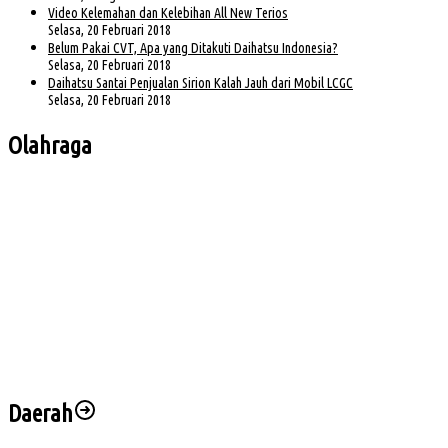
Video Kelemahan dan Kelebihan All New Terios
Selasa, 20 Februari 2018
Belum Pakai CVT, Apa yang Ditakuti Daihatsu Indonesia?
Selasa, 20 Februari 2018
Daihatsu Santai Penjualan Sirion Kalah Jauh dari Mobil LCGC
Selasa, 20 Februari 2018
Olahraga
Bursa Ketua Asprov PSSI Sumsel Menghangat, Kiki Subagio Jadi Sorotan
Buka Turnamen Padel Ende Vol. 1, Herman Deru Dorong Gaya Hidup Sehat
Jelang Laga Krusial, Sumsel United Asah Strategi di Lapangan
Imbang 1-1, Sumsel United Naik ke Posisi Empat Klasemen
Hadapi FC Bekasi City, Nilmaizar: Ini Penentuan Nasib Sumsel United
Daerah