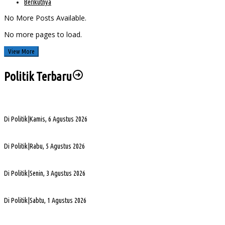
Berikutnya
No More Posts Available.
No more pages to load.
View More
Politik Terbaru
Sengketa Aset Pemprov Sumsel, Komisi III Dorong Pembentukan Pansus Aset
Di Politik
|
Kamis, 6 Agustus 2026
PHK di Sumsel Capai 1.400 Pekerja, DPRD Soroti Mandeknya Produksi Tambang
Di Politik
|
Rabu, 5 Agustus 2026
Terpilih Pimpin Golkar Sumsel, Andie Dinialdie Fokus Perkuat Organisasi dan Kader
Di Politik
|
Senin, 3 Agustus 2026
5. DPRD Sumsel Serahkan 7 Nama Calon Komisioner KPID ke Gubernur untuk Dilantik
Di Politik
|
Sabtu, 1 Agustus 2026
DPD Partai Golkar Sumsel Resmi Jadwalkan Musda XI, Pendaftaran Calon Ketua