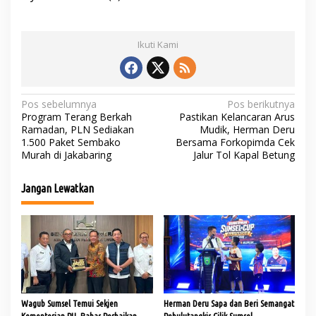
Ikuti Kami
N
Pos sebelumnya
Pos berikutnya
Program Terang Berkah
Pastikan Kelancaran Arus
a
Ramadan, PLN Sediakan
Mudik, Herman Deru
1.500 Paket Sembako
Bersama Forkopimda Cek
v
Murah di Jakabaring
Jalur Tol Kapal Betung
i
g
Jangan Lewatkan
a
s
i
p
o
s
Wagub Sumsel Temui Sekjen
Herman Deru Sapa dan Beri Semangat
Kementerian PU, Bahas Perbaikan
Pebulutangkis Cilik Sumsel