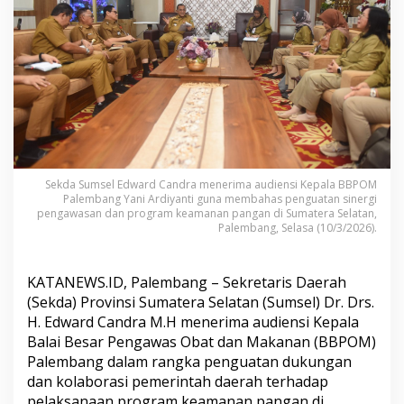
d
a
n
B
B
P
O
M
P
a
l
e
Sekda Sumsel Edward Candra menerima audiensi Kepala BBPOM
Palembang Yani Ardiyanti guna membahas penguatan sinergi
m
pengawasan dan program keamanan pangan di Sumatera Selatan,
b
Palembang, Selasa (10/3/2026).
a
n
g
KATANEWS.ID, Palembang – Sekretaris Daerah
P
e
(Sekda) Provinsi Sumatera Selatan (Sumsel) Dr. Drs.
r
H. Edward Candra M.H menerima audiensi Kepala
k
Balai Besar Pengawas Obat dan Makanan (BBPOM)
u
Palembang dalam rangka penguatan dukungan
a
t
dan kolaborasi pemerintah daerah terhadap
K
pelaksanaan program keamanan pangan di