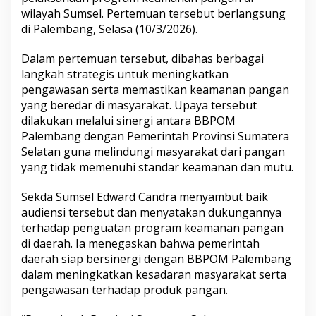
o
wilayah Sumsel. Pertemuan tersebut berlangsung
l
di Palembang, Selasa (10/3/2026).
a
b
o
Dalam pertemuan tersebut, dibahas berbagai
r
langkah strategis untuk meningkatkan
a
pengawasan serta memastikan keamanan pangan
s
yang beredar di masyarakat. Upaya tersebut
i
dilakukan melalui sinergi antara BBPOM
P
r
Palembang dengan Pemerintah Provinsi Sumatera
o
Selatan guna melindungi masyarakat dari pangan
g
yang tidak memenuhi standar keamanan dan mutu.
r
a
Sekda Sumsel Edward Candra menyambut baik
m
K
audiensi tersebut dan menyatakan dukungannya
e
terhadap penguatan program keamanan pangan
a
di daerah. Ia menegaskan bahwa pemerintah
m
daerah siap bersinergi dengan BBPOM Palembang
a
n
dalam meningkatkan kesadaran masyarakat serta
a
pengawasan terhadap produk pangan.
n
P