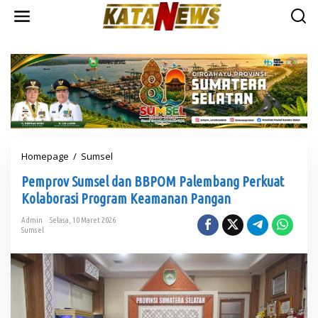
L
e
w
a
t
i
k
e
k
o
n
t
Homepage
/
Sumsel
P
e
e
n
Pemprov Sumsel dan BBPOM Palembang Perkuat
m
p
Kolaborasi Program Keamanan Pangan
r
o
Admin
Selasa, 10 Maret 2026
Sumsel
v
S
u
m
s
e
l