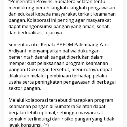
“Pemerintah Provinsi Sumatera Selatan tentu
a
mendukung penuh langkah-langkah pengawasan
n
g
dan edukasi kepada masyarakat terkait keamanan
a
pangan. Kolaborasi ini penting agar masyarakat
n
dapat mengonsumsi pangan yang aman, sehat,
dan berkualitas,” ujarnya.
Sementara itu, Kepala BBPOM Palembang Yani
Ardiyanti menyampaikan bahwa dukungan
pemerintah daerah sangat diperlukan dalam
memperkuat pelaksanaan program keamanan
pangan. Dukungan tersebut, menurutnya, dapat
dilakukan melalui pembinaan terhadap pelaku
usaha serta peningkatan pengawasan di berbagai
sektor pangan.
Melalui kolaborasi tersebut diharapkan program
keamanan pangan di Sumatera Selatan dapat
berjalan lebih optimal, sehingga masyarakat
semakin terlindungi dari risiko pangan yang tidak
layak konsumsi. (*)