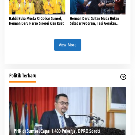
Bahlil Buka Musda XI Golkar Sumsel,
Herman Deru: Sultan Muda Bukan
Herman Deru Harap Sinergi Kian Kuat
Sekadar Program, Tapi Gerakan
Strategis Ekonomi Daerah
View More
Politik Terbaru
PHK di Sumsel Capai 1.400 Pekerja, DPRD Soroti
Te