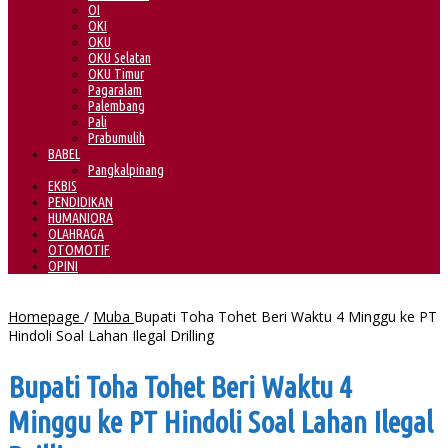
OI
OKI
OKU
OKU Selatan
OKU Timur
Pagaralam
Palembang
Pali
Prabumulih
BABEL
Pangkalpinang
EKBIS
PENDIDIKAN
HUMANIORA
OLAHRAGA
OTOMOTIF
OPINI
Homepage
/
Muba
Bupati Toha Tohet Beri Waktu 4 Minggu ke PT
Hindoli Soal Lahan Ilegal Drilling
Bupati Toha Tohet Beri Waktu 4
Minggu ke PT Hindoli Soal Lahan Ilegal