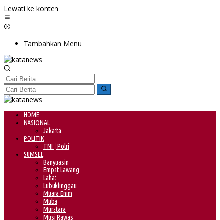
Lewati ke konten
Tambahkan Menu
HOME
NASIONAL
Jakarta
POLITIK
TNI | Polri
SUMSEL
Banyuasin
Empat Lawang
Lahat
Lubuklinggau
Muara Enim
Muba
Muratara
Musi Rawas