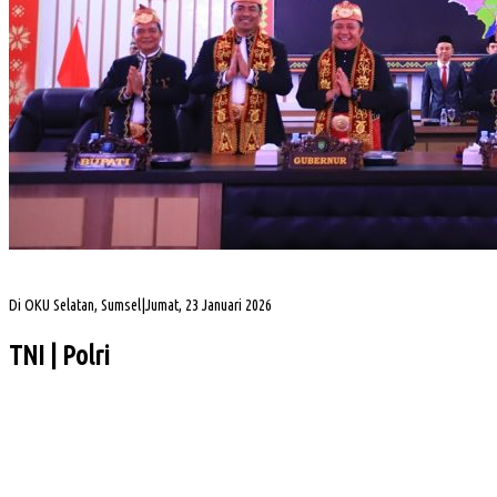
Gubernur Sumsel Herman Deru Apresiasi Laju Pembangunan OKU Selatan Selama 22
Tahun Pasca Pemekaran
Di OKU Selatan, Sumsel
|
Jumat, 23 Januari 2026
TNI | Polri
Bupati Muba: Lomba Baris-Berbaris Bentuk Karakter Generasi Muda
64 Personel Polres Muba Terima Piagam Penghargaan