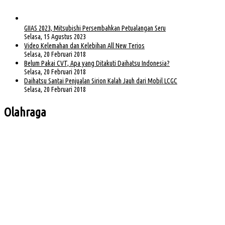
GIIAS 2023, Mitsubishi Persembahkan Petualangan Seru
Selasa, 15 Agustus 2023
Video Kelemahan dan Kelebihan All New Terios
Selasa, 20 Februari 2018
Belum Pakai CVT, Apa yang Ditakuti Daihatsu Indonesia?
Selasa, 20 Februari 2018
Daihatsu Santai Penjualan Sirion Kalah Jauh dari Mobil LCGC
Selasa, 20 Februari 2018
Olahraga
Bursa Ketua Asprov PSSI Sumsel Menghangat, Kiki Subagio Jadi Sorotan
Buka Turnamen Padel Ende Vol. 1, Herman Deru Dorong Gaya Hidup Sehat
Jelang Laga Krusial, Sumsel United Asah Strategi di Lapangan
Imbang 1-1, Sumsel United Naik ke Posisi Empat Klasemen
Hadapi FC Bekasi City, Nilmaizar: Ini Penentuan Nasib Sumsel United