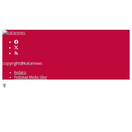
Bupati Muba Ajak Perusahaan Perkuat Cegah Karhutla
Seminar Nasional dan Peresmian PKS, Muba Perkuat Hilirisasi Sawit
Dua Lokasi Terbakar, BPBD Muba Kendalikan Karhutbunla di Sekayu
copyright@katanews
Redaksi
Pedoman Media Siber