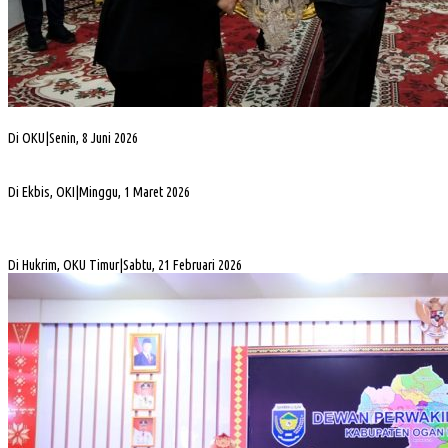
Alva Elan Duduki Jabatan Sekda OKU, Siap Dukung Percepatan Pembangunan
Di OKU
|
Senin, 8 Juni 2026
PLN UID S2JB Bangun Jaringan Listrik 1,6 Km di Desa Pedamaran IV OKI
Di Ekbis, OKI
|
Minggu, 1 Maret 2026
Jelang Mutasi, Kajari OKU Timur Teken Sprindik Kasus Dugaan Korupsi FLPP 2024-
2025
Di Hukrim, OKU Timur
|
Sabtu, 21 Februari 2026