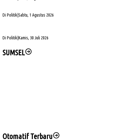
5. DPRD Sumsel Serahkan 7 Nama Calon Komisioner KPID ke Gubernur untuk Dilantik
Di Politik
|
Sabtu, 1 Agustus 2026
DPD Partai Golkar Sumsel Resmi Jadwalkan Musda XI, Pendaftaran Calon Ketua
Dibuka
Di Politik
|
Kamis, 30 Juli 2026
SUMSEL
Bupati Muba: Lomba Baris-Berbaris Bentuk Karakter Generasi Muda
64 Personel Polres Muba Terima Piagam Penghargaan
Bupati Muba Ajak Perusahaan Perkuat Cegah Karhutla
Seminar Nasional dan Peresmian PKS, Muba Perkuat Hilirisasi Sawit
Dua Lokasi Terbakar, BPBD Muba Kendalikan Karhutbunla di Sekayu
Otomatif Terbaru