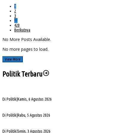
1
2
3
…
420
Berikutnya
No More Posts Available.
No more pages to load.
View More
Politik Terbaru
Sengketa Aset Pemprov Sumsel, Komisi III Dorong Pembentukan Pansus Aset
Di Politik
|
Kamis, 6 Agustus 2026
PHK di Sumsel Capai 1.400 Pekerja, DPRD Soroti Mandeknya Produksi Tambang
Di Politik
|
Rabu, 5 Agustus 2026
Terpilih Pimpin Golkar Sumsel, Andie Dinialdie Fokus Perkuat Organisasi dan Kader
Di Politik
|
Senin, 3 Agustus 2026