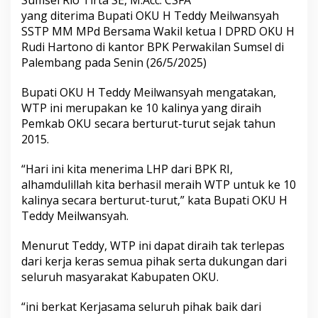
t
yang diterima Bupati OKU H Teddy Meilwansyah
R
SSTP MM MPd Bersama Wakil ketua I DPRD OKU H
a
i
Rudi Hartono di kantor BPK Perwakilan Sumsel di
h
Palembang pada Senin (26/5/2025)
O
p
Bupati OKU H Teddy Meilwansyah mengatakan,
i
WTP ini merupakan ke 10 kalinya yang diraih
n
i
Pemkab OKU secara berturut-turut sejak tahun
W
2015.
T
P
“Hari ini kita menerima LHP dari BPK RI,
d
alhamdulillah kita berhasil meraih WTP untuk ke 10
a
r
kalinya secara berturut-turut,” kata Bupati OKU H
i
Teddy Meilwansyah.
B
P
Menurut Teddy, WTP ini dapat diraih tak terlepas
K
dari kerja keras semua pihak serta dukungan dari
seluruh masyarakat Kabupaten OKU.
“ini berkat Kerjasama seluruh pihak baik dari