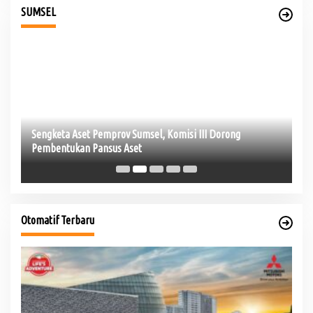
SUMSEL
Sengketa Aset Pemprov Sumsel, Komisi III Dorong
Hj
Pembentukan Pansus Aset
Be
Otomatif Terbaru