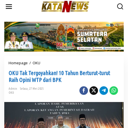
L
e
w
a
t
i
k
e
k
o
n
t
Homepage
/
OKU
O
e
K
n
OKU Tak Tergoyahkan! 10 Tahun Berturut-turut
U
T
Raih Opini WTP dari BPK
a
k
Admin
Selasa, 27 Mei 2025
OKU
T
e
r
g
o
y
a