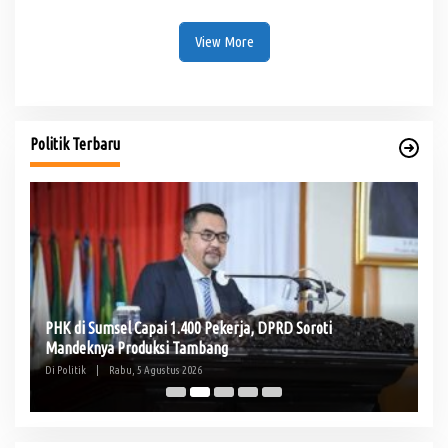
Darurat dan Permanen
View More
Politik Terbaru
PHK di Sumsel Capai 1.400 Pekerja, DPRD Soroti
Te
Mandeknya Produksi Tambang
Pe
Di Politik
|
Rabu, 5 Agustus 2026
Di 