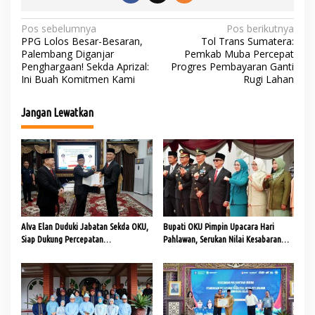
N
Pos sebelumnya
Pos berikutnya
PPG Lolos Besar-Besaran,
Tol Trans Sumatera:
a
Palembang Diganjar
Pemkab Muba Percepat
Penghargaan! Sekda Aprizal:
Progres Pembayaran Ganti
v
Ini Buah Komitmen Kami
Rugi Lahan
i
g
Jangan Lewatkan
a
s
i
p
o
s
Alva Elan Duduki Jabatan Sekda OKU,
Bupati OKU Pimpin Upacara Hari
Siap Dukung Percepatan
Pahlawan, Serukan Nilai Kesabaran
Pembangunan
dan Keikhlasan sebagai Teladan dari
Para Pahlawan Bangsa