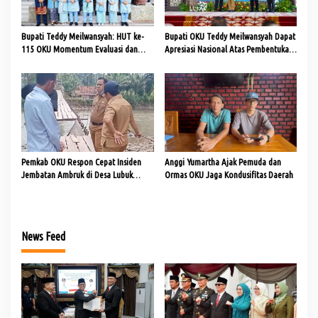
Bupati Teddy Meilwansyah: HUT ke-
Bupati OKU Teddy Meilwansyah Dapat
115 OKU Momentum Evaluasi dan
Apresiasi Nasional Atas Pembentukan
Percepatan Pembangunan
Pos Bantuan Hukum Merata di Seluruh
Berkelanjutan
Desa
Pemkab OKU Respon Cepat Insiden
Anggi Yumartha Ajak Pemuda dan
Jembatan Ambruk di Desa Lubuk
Ormas OKU Jaga Kondusifitas Daerah
Tupak dengan Rencana Perbaikan
Darurat dan Permanen
News Feed