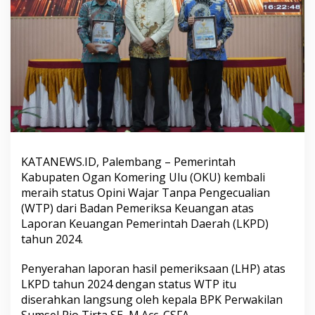
h
k
a
n
!
1
0
T
a
h
u
n
B
KATANEWS.ID, Palembang – Pemerintah
e
Kabupaten Ogan Komering Ulu (OKU) kembali
r
meraih status Opini Wajar Tanpa Pengecualian
t
u
(WTP) dari Badan Pemeriksa Keuangan atas
r
Laporan Keuangan Pemerintah Daerah (LKPD)
u
tahun 2024.
t
-
Penyerahan laporan hasil pemeriksaan (LHP) atas
t
u
LKPD tahun 2024 dengan status WTP itu
r
diserahkan langsung oleh kepala BPK Perwakilan
u
Sumsel Rio Tirta SE, M.Acc. CSFA