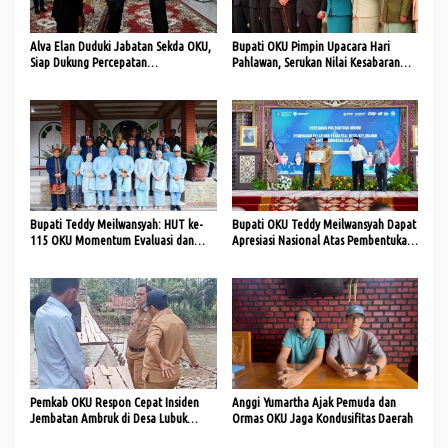
Alva Elan Duduki Jabatan Sekda OKU,
Bupati OKU Pimpin Upacara Hari
Siap Dukung Percepatan
Pahlawan, Serukan Nilai Kesabaran
Pembangunan
dan Keikhlasan sebagai Teladan dari
Para Pahlawan Bangsa
Bupati Teddy Meilwansyah: HUT ke-
Bupati OKU Teddy Meilwansyah Dapat
115 OKU Momentum Evaluasi dan
Apresiasi Nasional Atas Pembentukan
Percepatan Pembangunan
Pos Bantuan Hukum Merata di Seluruh
Berkelanjutan
Desa
Pemkab OKU Respon Cepat Insiden
Anggi Yumartha Ajak Pemuda dan
Jembatan Ambruk di Desa Lubuk
Ormas OKU Jaga Kondusifitas Daerah
Tupak dengan Rencana Perbaikan