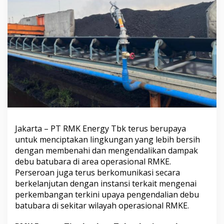
k
n
o
l
o
g
i
O
p
e
r
a
s
i
Jakarta – PT RMK Energy Tbk terus berupaya
o
n
untuk menciptakan lingkungan yang lebih bersih
a
dengan membenahi dan mengendalikan dampak
l
debu batubara di area operasional RMKE.
u
Perseroan juga terus berkomunikasi secara
n
berkelanjutan dengan instansi terkait mengenai
t
u
perkembangan terkini upaya pengendalian debu
k
batubara di sekitar wilayah operasional RMKE.
K
e