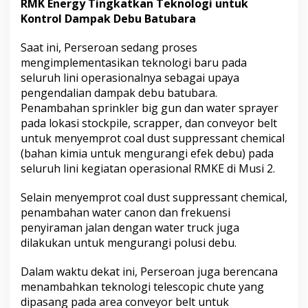
RMK Energy Tingkatkan Teknologi untuk
n
Kontrol Dampak Debu Batubara
d
a
l
Saat ini, Perseroan sedang proses
i
mengimplementasikan teknologi baru pada
k
seluruh lini operasionalnya sebagai upaya
a
pengendalian dampak debu batubara.
n
D
Penambahan sprinkler big gun dan water sprayer
a
pada lokasi stockpile, scrapper, dan conveyor belt
m
untuk menyemprot coal dust suppressant chemical
p
(bahan kimia untuk mengurangi efek debu) pada
a
k
seluruh lini kegiatan operasional RMKE di Musi 2.
D
e
Selain menyemprot coal dust suppressant chemical,
b
penambahan water canon dan frekuensi
u
penyiraman jalan dengan water truck juga
B
a
dilakukan untuk mengurangi polusi debu.
t
u
Dalam waktu dekat ini, Perseroan juga berencana
b
menambahkan teknologi telescopic chute yang
a
dipasang pada area conveyor belt untuk
r