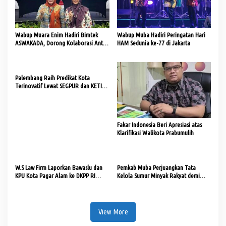
Wabup Muara Enim Hadiri Bimtek
Wabup Muba Hadiri Peringatan Hari
ASWAKADA, Dorong Kolaborasi Antar
HAM Sedunia ke-77 di Jakarta
Daerah
Palembang Raih Predikat Kota
Terinovatif Lewat SEGPUR dan KETING
MUSI
Fakar Indonesia Beri Apresiasi atas
Klarifikasi Walikota Prabumulih
W.S Law Firm Laporkan Bawaslu dan
Pemkab Muba Perjuangkan Tata
KPU Kota Pagar Alam ke DKPP RI
Kelola Sumur Minyak Rakyat demi
terkait Dugaan Pelanggaran Kode Etik
Keselamatan dan Lingkungan
View More