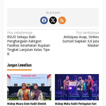
Ikuti Kami
N
Pos sebelumnya
Pos berikutnya
RSUD Sekayu Raih
Antisipasi Asap, Dinkes
a
Penghargaan Kategori
Sumsel Siapkan 3,6 Juta
Fasilitas Kesehatan Rujukan
Masker
v
Tingkat Lanjutan Kelas Tipe
i
B
g
Jangan Lewatkan
a
s
i
p
o
s
Wabup Muara Enim Hadiri Bimtek
Wabup Muba Hadiri Peringatan Hari