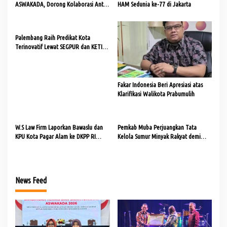
ASWAKADA, Dorong Kolaborasi Antar
HAM Sedunia ke-77 di Jakarta
Daerah
Palembang Raih Predikat Kota
Terinovatif Lewat SEGPUR dan KETING
MUSI
Fakar Indonesia Beri Apresiasi atas
Klarifikasi Walikota Prabumulih
W.S Law Firm Laporkan Bawaslu dan
Pemkab Muba Perjuangkan Tata
KPU Kota Pagar Alam ke DKPP RI
Kelola Sumur Minyak Rakyat demi
terkait Dugaan Pelanggaran Kode Etik
Keselamatan dan Lingkungan
News Feed