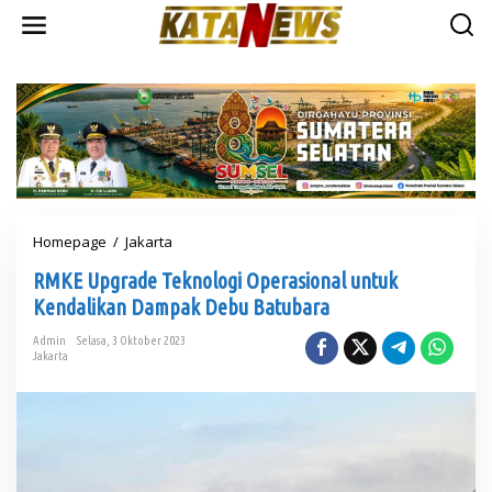
L
e
w
a
t
i
k
e
k
o
n
t
Homepage
/
Jakarta
R
e
M
n
RMKE Upgrade Teknologi Operasional untuk
K
E
Kendalikan Dampak Debu Batubara
U
p
Admin
Selasa, 3 Oktober 2023
Jakarta
g
r
a
d
e
T
e