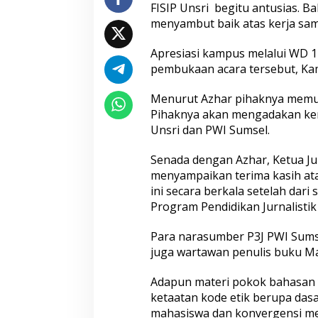
G
FISIP Unsri begitu antusias. 
o
menyambut baik atas kerja sama
e
s
t
Apresiasi kampus melalui WD 1 
o
pembukaan acara tersebut, Kami
C
a
Menurut Azhar pihaknya memuji
m
Pihaknya akan mengadakan ker
p
u
Unsri dan PWI Sumsel.
s
’
Senada dengan Azhar, Ketua Ju
menyampaikan terima kasih at
ini secara berkala setelah dari
Program Pendidikan Jurnalistik
Para narasumber P3J PWI Sumse
juga wartawan penulis buku M
Adapun materi pokok bahasan 
ketaatan kode etik berupa dasar-
mahasiswa dan konvergensi medi