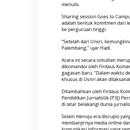
menulis.
Sharing session Goes to Campu
adalah bentuk komitmen dari l
ke perguruan tinggi.
“Setelah dari Unsri, kemungki
Palembang,” ujar Hadi.
Acara ini secara simultan mer
dikomandoi oleh Firdaus Komar
gagasan baru. “Dalam waktu de
khusus di Usnri akan dilaksana
Ditambahkan oleh Firdaus Koma
Pendidikan Jurnalistik (P3J) P
di latar belakangi dunia jurnal
Selain menuju era disrupsi yan
membanjirnya media online dan
komunikasi informasi yang sem