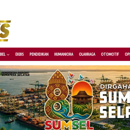
BEL
EKBIS
PENDIDIKAN
HUMANIORA
OLAHRAGA
OTOMOTIF
OPI