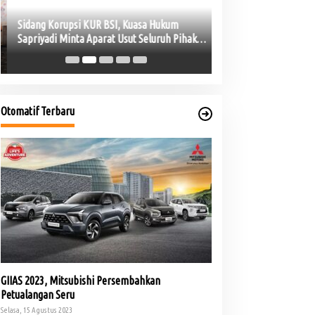
Sidang Korupsi KUR BSI, Kuasa Hukum
Instruksi Bupati Toh
Sapriyadi Minta Aparat Usut Seluruh Pihak
Percepat Penanganan
yang Terlibat
Kebakaran di Lais
Otomatif Terbaru
GIIAS 2023, Mitsubishi Persembahkan
Petualangan Seru
Selasa, 15 Agustus 2023