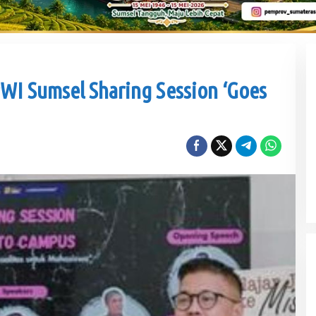
PWI Sumsel Sharing Session ‘Goes
Sengketa Aset Pemprov Sumsel, Komisi III
Dorong Pembentukan Pansus Aset
Di Politik
|
Kamis, 6 Agustus 2026