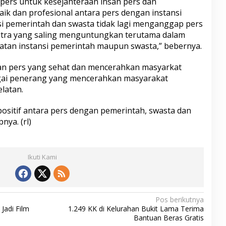
pers untuk kesejahteraan insan pers dan
k dan profesional antara pers dengan instansi
si pemerintah dan swasta tidak lagi menganggap pers
tra yang saling menguntungkan terutama dalam
tan instansi pemerintah maupun swasta,” bebernya.
an pers yang sehat dan mencerahkan masyarkat
gai penerang yang mencerahkan masyarakat
latan.
positif antara pers dengan pemerintah, swasta dan
ya. (rl)
Ikuti Kami
Pos berikutnya
Jadi Film
1.249 KK di Kelurahan Bukit Lama Terima
Bantuan Beras Gratis