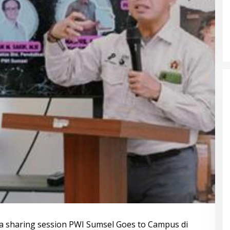
Korban Kebakaran Desa Teluk Terima
Bantuan dari Arwani Alwani Cs
 sharing session PWI Sumsel Goes to Campus di