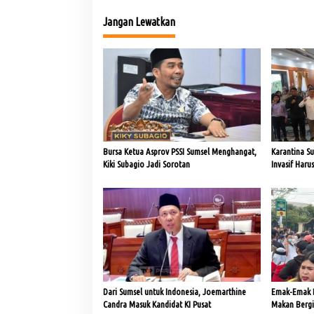
v
Jangan Lewatkan
i
g
a
s
i
p
o
Bursa Ketua Asprov PSSI Sumsel Menghangat,
Karantina S
s
Kiki Subagio Jadi Sorotan
Invasif Haru
Dari Sumsel untuk Indonesia, Joemarthine
Emak-Emak 
Candra Masuk Kandidat KI Pusat
Makan Bergiz