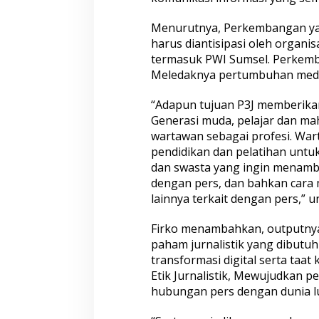
Menurutnya, Perkembangan ya
harus diantisipasi oleh organi
termasuk PWI Sumsel. Perkemba
Meledaknya pertumbuhan media
“Adapun tujuan P3J memberikan
Generasi muda, pelajar dan ma
wartawan sebagai profesi. Wa
pendidikan dan pelatihan untu
dan swasta yang ingin menamb
dengan pers, dan bahkan cara 
lainnya terkait dengan pers,” u
Firko menambahkan, outputnya
paham jurnalistik yang dibutu
transformasi digital serta ta
Etik Jurnalistik, Mewujudkan p
hubungan pers dengan dunia l