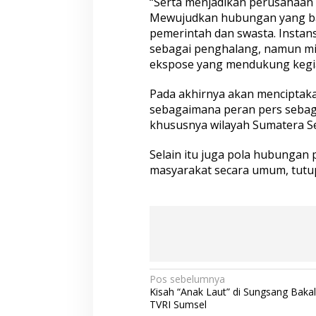
“Serta menjadikan perusahaan 
Mewujudkan hubungan yang bai
pemerintah dan swasta. Instan
sebagai penghalang, namun mi
ekspose yang mendukung kegia
Pada akhirnya akan menciptak
sebagaimana peran pers seba
khususnya wilayah Sumatera Se
Selain itu juga pola hubungan 
masyarakat secara umum, tutupn
N
Pos sebelumnya
Kisah “Anak Laut” di Sungsang Bakal 
a
TVRI Sumsel