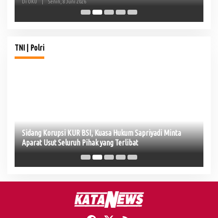
Di OKU
|
Senin, 8 Juni 2026
Di 
TNI | Polri
ni
Sidang Korupsi KUR BSI, Kuasa Hukum Sapriyadi Minta
In
Aparat Usut Seluruh Pihak yang Terlibat
Ko