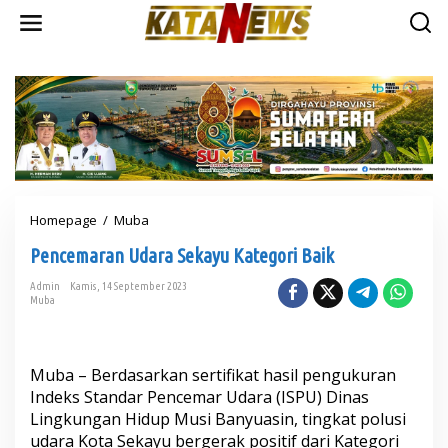
L
e
w
a
t
i
k
e
k
o
n
t
Homepage
/
Muba
P
e
e
n
Pencemaran Udara Sekayu Kategori Baik
n
c
Admin
Kamis, 14 September 2023
e
Muba
m
a
r
a
Muba – Berdasarkan sertifikat hasil pengukuran
n
Indeks Standar Pencemar Udara (ISPU) Dinas
U
Lingkungan Hidup Musi Banyuasin, tingkat polusi
d
a
udara Kota Sekayu bergerak positif dari Kategori