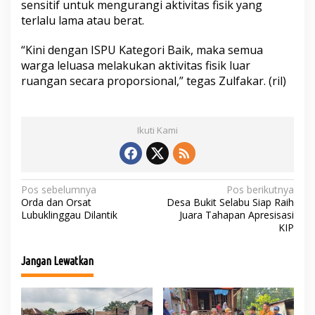
sensitif untuk mengurangi aktivitas fisik yang
terlalu lama atau berat.
“Kini dengan ISPU Kategori Baik, maka semua
warga leluasa melakukan aktivitas fisik luar
ruangan secara proporsional,” tegas Zulfakar. (ril)
Ikuti Kami
N
Pos sebelumnya
Pos berikutnya
Orda dan Orsat
Desa Bukit Selabu Siap Raih
a
Lubuklinggau Dilantik
Juara Tahapan Apresisasi
KIP
v
i
Jangan Lewatkan
g
a
s