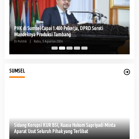
PHK di Sumsel Capai 1.400 Pekerja, DPRD Soroti
Te
Mandeknya Produksi Tambang
Pe
Di Politik
|
Rabu, 5 Agustus 2026
Di 
SUMSEL
ni
Sidang Korupsi KUR BSI, Kuasa Hukum Sapriyadi Minta
In
Aparat Usut Seluruh Pihak yang Terlibat
Ko