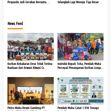
Posyandu Jadi Gerakan Bersama
Selangkah Lagi Menuju Tiga Besar
Tingkatkan Pelayanan Dasar
Nasional
News Feed
Korban Kebakaran Desa Teluk Terima
Instruksi Bupati Toha, Pemkab Muba
Bantuan dari Arwani Alwani Cs
Percepat Penanganan Korban Longsor
dan Kebakaran di Lais
Petro Muba Resmi Gandeng PT
Pemkab Muba Catat 1.930 Tenaga