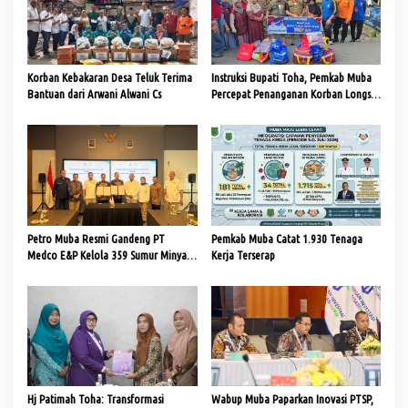
i
p
o
Korban Kebakaran Desa Teluk Terima
Instruksi Bupati Toha, Pemkab Muba
s
Bantuan dari Arwani Alwani Cs
Percepat Penanganan Korban Longsor
dan Kebakaran di Lais
Petro Muba Resmi Gandeng PT
Pemkab Muba Catat 1.930 Tenaga
Medco E&P Kelola 359 Sumur Minyak
Kerja Terserap
Masyarakat
Hj Patimah Toha: Transformasi
Wabup Muba Paparkan Inovasi PTSP,