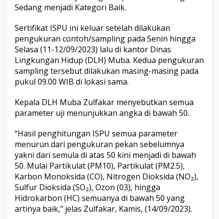
r
Sedang menjadi Kategori Baik.
a
S
Sertifikat ISPU ini keluar setelah dilakukan
e
pengukuran contoh/sampling pada Senin hingga
k
a
Selasa (11-12/09/2023) lalu di kantor Dinas
y
Lingkungan Hidup (DLH) Muba. Kedua pengukuran
u
sampling tersebut dilakukan masing-masing pada
K
pukul 09.00 WIB di lokasi sama.
a
t
e
Kepala DLH Muba Zulfakar menyebutkan semua
g
parameter uji menunjukkan angka di bawah 50.
o
r
“Hasil penghitungan ISPU semua parameter
i
menurun dari pengukuran pekan sebelumnya
B
a
yakni dari semula di atas 50 kini menjadi di bawah
i
50. Mulai Partikulat (PM10), Partikulat (PM2.5),
k
Karbon Monoksida (CO), Nitrogen Dioksida (NO₂),
Sulfur Dioksida (SO₂), Ozon (03), hingga
Hidrokarbon (HC) semuanya di bawah 50 yang
artinya baik,” jelas Zulfakar, Kamis, (14/09/2023).