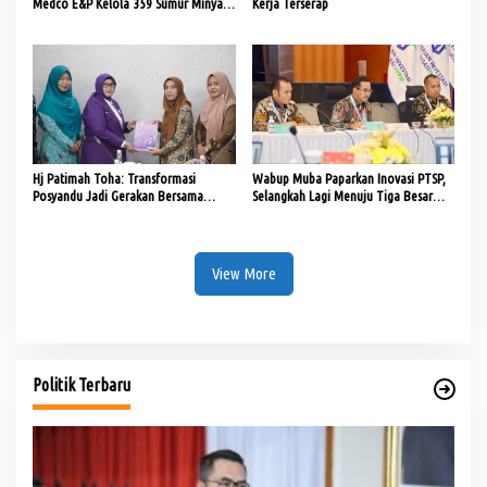
Medco E&P Kelola 359 Sumur Minyak
Kerja Terserap
Masyarakat
Hj Patimah Toha: Transformasi
Wabup Muba Paparkan Inovasi PTSP,
Posyandu Jadi Gerakan Bersama
Selangkah Lagi Menuju Tiga Besar
Tingkatkan Pelayanan Dasar
Nasional
View More
Politik Terbaru