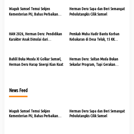
s
Wagub Sumsel Temui Sekjen
Herman Deru Sapa dan Beri Semangat
i
Kementerian PU, Bahas Perbaikan
Pebulutangkis Cilik Sumsel
p
Jalan dan Jembatan
o
HAN 2026, Herman Deru: Pendidikan
Pemkab Muba Hadir Bantu Korban
s
Karakter Anak Dimulai dari
Kebakaran di Desa Teluk, 15 KK
Keteladanan Orang Tua
Terima Bantuan
Bahlil Buka Musda XI Golkar Sumsel,
Herman Deru: Sultan Muda Bukan
Herman Deru Harap Sinergi Kian Kuat
Sekadar Program, Tapi Gerakan
Strategis Ekonomi Daerah
News Feed
Wagub Sumsel Temui Sekjen
Herman Deru Sapa dan Beri Semangat
Kementerian PU, Bahas Perbaikan
Pebulutangkis Cilik Sumsel
Jalan dan Jembatan