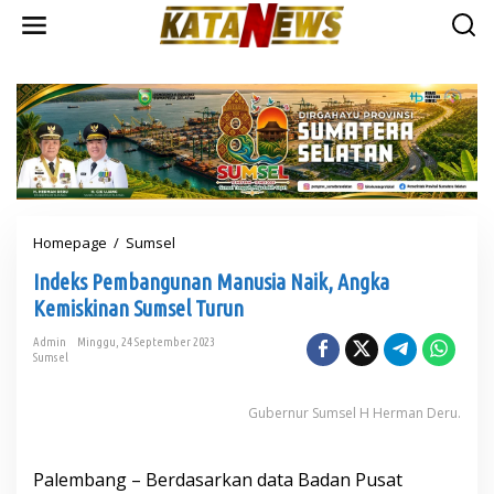
L
e
w
a
t
i
k
e
k
o
n
t
Homepage
/
Sumsel
I
e
n
n
Indeks Pembangunan Manusia Naik, Angka
d
e
Kemiskinan Sumsel Turun
k
s
Admin
Minggu, 24 September 2023
Sumsel
P
e
m
Gubernur Sumsel H Herman Deru.
b
a
n
Palembang – Berdasarkan data Badan Pusat
g