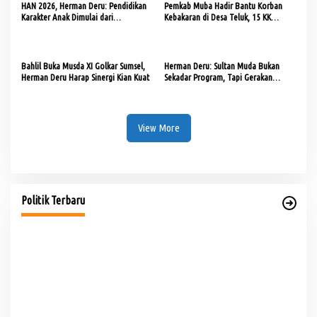
HAN 2026, Herman Deru: Pendidikan
Pemkab Muba Hadir Bantu Korban
Karakter Anak Dimulai dari
Kebakaran di Desa Teluk, 15 KK
Keteladanan Orang Tua
Terima Bantuan
Bahlil Buka Musda XI Golkar Sumsel,
Herman Deru: Sultan Muda Bukan
Herman Deru Harap Sinergi Kian Kuat
Sekadar Program, Tapi Gerakan
Strategis Ekonomi Daerah
View More
PHK di Sumsel Capai 1.400 Pekerja, DPRD Soroti
Mandeknya Produksi Tambang
Di Politik
|
Rabu, 5 Agustus 2026
Politik Terbaru