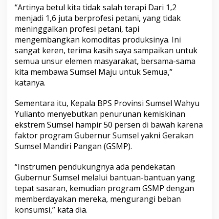
s
“Artinya betul kita tidak salah terapi Dari 1,2
k
menjadi 1,6 juta berprofesi petani, yang tidak
i
meninggalkan profesi petani, tapi
n
mengembangkan komoditas produksinya. Ini
a
n
sangat keren, terima kasih saya sampaikan untuk
S
semua unsur elemen masyarakat, bersama-sama
u
kita membawa Sumsel Maju untuk Semua,”
m
katanya.
s
e
l
Sementara itu, Kepala BPS Provinsi Sumsel Wahyu
T
Yulianto menyebutkan penurunan kemiskinan
u
ekstrem Sumsel hampir 50 persen di bawah karena
r
faktor program Gubernur Sumsel yakni Gerakan
u
n
Sumsel Mandiri Pangan (GSMP).
“Instrumen pendukungnya ada pendekatan
Gubernur Sumsel melalui bantuan-bantuan yang
tepat sasaran, kemudian program GSMP dengan
memberdayakan mereka, mengurangi beban
konsumsi,” kata dia.