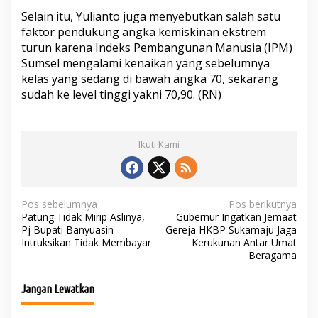
Selain itu, Yulianto juga menyebutkan salah satu
faktor pendukung angka kemiskinan ekstrem
turun karena Indeks Pembangunan Manusia (IPM)
Sumsel mengalami kenaikan yang sebelumnya
kelas yang sedang di bawah angka 70, sekarang
sudah ke level tinggi yakni 70,90. (RN)
Ikuti Kami
N
Pos sebelumnya
Pos berikutnya
Patung Tidak Mirip Aslinya,
Gubernur Ingatkan Jemaat
a
Pj Bupati Banyuasin
Gereja HKBP Sukamaju Jaga
Intruksikan Tidak Membayar
Kerukunan Antar Umat
v
Beragama
i
g
Jangan Lewatkan
a