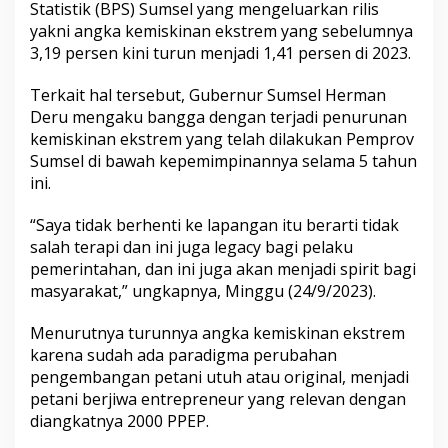
u
Statistik (BPS) Sumsel yang mengeluarkan rilis
n
yakni angka kemiskinan ekstrem yang sebelumnya
a
3,19 persen kini turun menjadi 1,41 persen di 2023.
n
M
Terkait hal tersebut, Gubernur Sumsel Herman
a
n
Deru mengaku bangga dengan terjadi penurunan
u
kemiskinan ekstrem yang telah dilakukan Pemprov
s
Sumsel di bawah kepemimpinannya selama 5 tahun
i
ini.
a
N
a
“Saya tidak berhenti ke lapangan itu berarti tidak
i
salah terapi dan ini juga legacy bagi pelaku
k
pemerintahan, dan ini juga akan menjadi spirit bagi
,
masyarakat,” ungkapnya, Minggu (24/9/2023).
A
n
g
Menurutnya turunnya angka kemiskinan ekstrem
k
karena sudah ada paradigma perubahan
a
pengembangan petani utuh atau original, menjadi
K
petani berjiwa entrepreneur yang relevan dengan
e
diangkatnya 2000 PPEP.
m
i