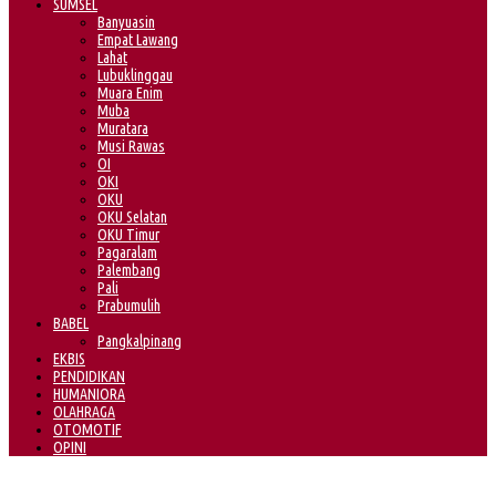
SUMSEL
Banyuasin
Empat Lawang
Lahat
Lubuklinggau
Muara Enim
Muba
Muratara
Musi Rawas
OI
OKI
OKU
OKU Selatan
OKU Timur
Pagaralam
Palembang
Pali
Prabumulih
BABEL
Pangkalpinang
EKBIS
PENDIDIKAN
HUMANIORA
OLAHRAGA
OTOMOTIF
OPINI