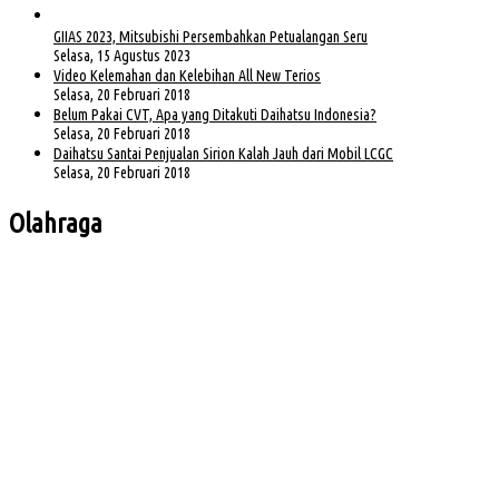
GIIAS 2023, Mitsubishi Persembahkan Petualangan Seru
Selasa, 15 Agustus 2023
Video Kelemahan dan Kelebihan All New Terios
Selasa, 20 Februari 2018
Belum Pakai CVT, Apa yang Ditakuti Daihatsu Indonesia?
Selasa, 20 Februari 2018
Daihatsu Santai Penjualan Sirion Kalah Jauh dari Mobil LCGC
Selasa, 20 Februari 2018
Olahraga
Bursa Ketua Asprov PSSI Sumsel Menghangat, Kiki Subagio Jadi Sorotan
Buka Turnamen Padel Ende Vol. 1, Herman Deru Dorong Gaya Hidup Sehat
Jelang Laga Krusial, Sumsel United Asah Strategi di Lapangan
Imbang 1-1, Sumsel United Naik ke Posisi Empat Klasemen
Hadapi FC Bekasi City, Nilmaizar: Ini Penentuan Nasib Sumsel United