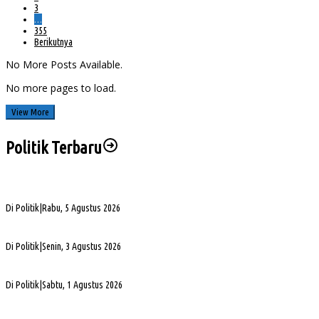
3
…
355
Berikutnya
No More Posts Available.
No more pages to load.
View More
Politik Terbaru
PHK di Sumsel Capai 1.400 Pekerja, DPRD Soroti Mandeknya Produksi Tambang
Di Politik
|
Rabu, 5 Agustus 2026
Terpilih Pimpin Golkar Sumsel, Andie Dinialdie Fokus Perkuat Organisasi dan Kader
Di Politik
|
Senin, 3 Agustus 2026
5. DPRD Sumsel Serahkan 7 Nama Calon Komisioner KPID ke Gubernur untuk Dilantik
Di Politik
|
Sabtu, 1 Agustus 2026
DPD Partai Golkar Sumsel Resmi Jadwalkan Musda XI, Pendaftaran Calon Ketua