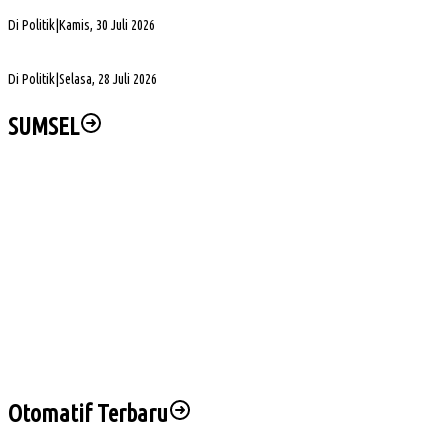
Dibuka
Di Politik
|
Kamis, 30 Juli 2026
DPRD Sumsel Pertanyakan Alasan PLN Belum Alirkan Listrik ke Desa Gajah Mati
Di Politik
|
Selasa, 28 Juli 2026
SUMSEL
Wabup Muba Paparkan Inovasi PTSP, Selangkah Lagi Menuju Tiga Besar Nasional
Kapolda Sumsel Siap Dukung Tabur Bunga Leluhur Palembang Darussalam
PHK di Sumsel Capai 1.400 Pekerja, DPRD Soroti Mandeknya Produksi Tambang
Sekda Muba Buka Diklat Paskibraka 2026, Tekankan Disiplin dan Nasionalisme
Empat Saksi Dihadirkan di Sidang Korupsi BTN e-Batara Pos, Kuasa Hukum Nilai
Saksi Hindari Pertanyaan
Otomatif Terbaru