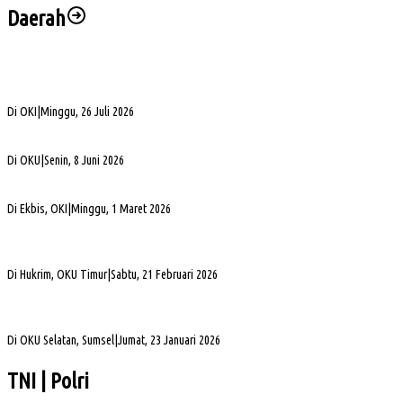
Daerah
Bukan Sekadar Silaturahmi Alumni, Alexsander Dorong KAHMI Jadi Kekuatan
Strategis di Era Digital
Di OKI
|
Minggu, 26 Juli 2026
Alva Elan Duduki Jabatan Sekda OKU, Siap Dukung Percepatan Pembangunan
Di OKU
|
Senin, 8 Juni 2026
PLN UID S2JB Bangun Jaringan Listrik 1,6 Km di Desa Pedamaran IV OKI
Di Ekbis, OKI
|
Minggu, 1 Maret 2026
Jelang Mutasi, Kajari OKU Timur Teken Sprindik Kasus Dugaan Korupsi FLPP 2024-
2025
Di Hukrim, OKU Timur
|
Sabtu, 21 Februari 2026
Gubernur Sumsel Herman Deru Apresiasi Laju Pembangunan OKU Selatan Selama 22
Tahun Pasca Pemekaran
Di OKU Selatan, Sumsel
|
Jumat, 23 Januari 2026
TNI | Polri