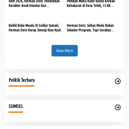
HAN 2026, Herman Deru: Pendidikan
Pemkab Muba Hadir Bantu Korban
Karakter Anak Dimulai dari
Kebakaran di Desa Teluk, 15 KK
Keteladanan Orang Tua
Terima Bantuan
Bahlil Buka Musda XI Golkar Sumsel,
Herman Deru: Sultan Muda Bukan
Herman Deru Harap Sinergi Kian Kuat
Sekadar Program, Tapi Gerakan
Strategis Ekonomi Daerah
View More
Politik Terbaru
SUMSEL