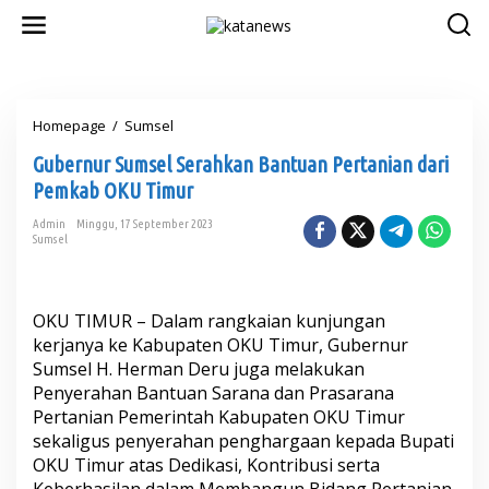
L
e
w
a
t
i
Homepage
/
Sumsel
G
k
u
e
Gubernur Sumsel Serahkan Bantuan Pertanian dari
b
k
e
o
Pemkab OKU Timur
r
n
n
t
Admin
Minggu, 17 September 2023
Sumsel
u
e
r
n
S
u
OKU TIMUR – Dalam rangkaian kunjungan
m
s
kerjanya ke Kabupaten OKU Timur, Gubernur
e
Sumsel H. Herman Deru juga melakukan
l
Penyerahan Bantuan Sarana dan Prasarana
S
Pertanian Pemerintah Kabupaten OKU Timur
e
sekaligus penyerahan penghargaan kepada Bupati
r
a
OKU Timur atas Dedikasi, Kontribusi serta
h