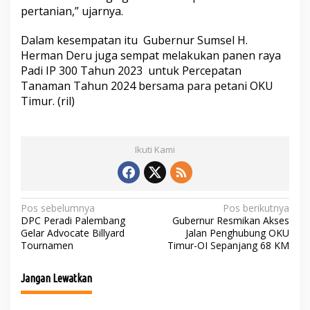
pertanian,” ujarnya.
Dalam kesempatan itu Gubernur Sumsel H.
Herman Deru juga sempat melakukan panen raya
Padi IP 300 Tahun 2023 untuk Percepatan
Tanaman Tahun 2024 bersama para petani OKU
Timur. (ril)
Ikuti Kami
N
Pos sebelumnya
Pos berikutnya
DPC Peradi Palembang
Gubernur Resmikan Akses
a
Gelar Advocate Billyard
Jalan Penghubung OKU
Tournamen
Timur-OI Sepanjang 68 KM
v
i
Jangan Lewatkan
g
a