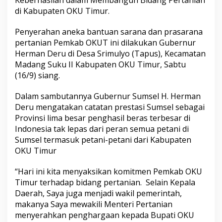
Keberhasilan dalam Membangun Bidang Pertanian
k
di Kabupaten OKU Timur.
a
n
Penyerahan aneka bantuan sarana dan prasarana
B
a
pertanian Pemkab OKUT ini dilakukan Gubernur
n
Herman Deru di Desa Srimulyo (Tapus), Kecamatan
t
Madang Suku II Kabupaten OKU Timur, Sabtu
u
(16/9) siang.
a
n
P
Dalam sambutannya Gubernur Sumsel H. Herman
e
Deru mengatakan catatan prestasi Sumsel sebagai
r
Provinsi lima besar penghasil beras terbesar di
t
Indonesia tak lepas dari peran semua petani di
a
n
Sumsel termasuk petani-petani dari Kabupaten
i
OKU Timur
a
n
“Hari ini kita menyaksikan komitmen Pemkab OKU
d
Timur terhadap bidang pertanian. Selain Kepala
a
r
Daerah, Saya juga menjadi wakil pemerintah,
i
makanya Saya mewakili Menteri Pertanian
P
menyerahkan penghargaan kepada Bupati OKU
e