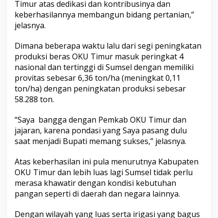
Timur atas dedikasi dan kontribusinya dan
m
keberhasilannya membangun bidang pertanian,”
k
a
jelasnya.
b
O
Dimana beberapa waktu lalu dari segi peningkatan
K
produksi beras OKU Timur masuk peringkat 4
U
nasional dan tertinggi di Sumsel dengan memiliki
T
i
provitas sebesar 6,36 ton/ha (meningkat 0,11
m
ton/ha) dengan peningkatan produksi sebesar
u
58.288 ton.
r
“Saya bangga dengan Pemkab OKU Timur dan
jajaran, karena pondasi yang Saya pasang dulu
saat menjadi Bupati memang sukses,” jelasnya.
Atas keberhasilan ini pula menurutnya Kabupaten
OKU Timur dan lebih luas lagi Sumsel tidak perlu
merasa khawatir dengan kondisi kebutuhan
pangan seperti di daerah dan negara lainnya.
Dengan wilayah yang luas serta irigasi yang bagus