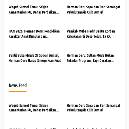
s
Wagub Sumsel Temui Sekjen
Herman Deru Sapa dan Beri Semangat
Kementerian PU, Bahas Perbaikan
Pebulutangkis Cilik Sumsel
i
Jalan dan Jembatan
p
o
HAN 2026, Herman Deru: Pendidikan
Pemkab Muba Hadir Bantu Korban
Karakter Anak Dimulai dari
Kebakaran di Desa Teluk, 15 KK
s
Keteladanan Orang Tua
Terima Bantuan
Bahlil Buka Musda XI Golkar Sumsel,
Herman Deru: Sultan Muda Bukan
Herman Deru Harap Sinergi Kian Kuat
Sekadar Program, Tapi Gerakan
Strategis Ekonomi Daerah
News Feed
Wagub Sumsel Temui Sekjen
Herman Deru Sapa dan Beri Semangat
Kementerian PU, Bahas Perbaikan
Pebulutangkis Cilik Sumsel
Jalan dan Jembatan