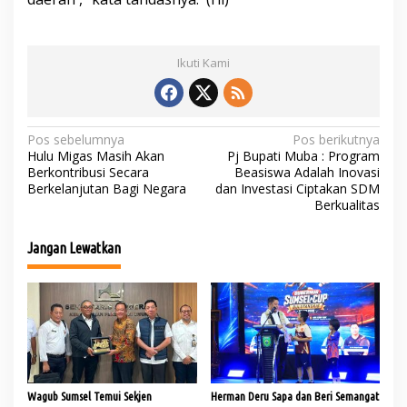
Ikuti Kami
N
Pos sebelumnya
Pos berikutnya
Hulu Migas Masih Akan
Pj Bupati Muba : Program
a
Berkontribusi Secara
Beasiswa Adalah Inovasi
Berkelanjutan Bagi Negara
dan Investasi Ciptakan SDM
v
Berkualitas
i
g
Jangan Lewatkan
a
s
i
p
o
s
Wagub Sumsel Temui Sekjen
Herman Deru Sapa dan Beri Semangat