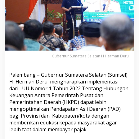
a
t
e
n
/
k
o
t
a
M
Gubernur Sumatera Selatan H Herman Deru.
e
n
j
Palembang – Gubernur Sumatera Selatan (Sumsel)
a
d
H Herman Deru mengharapkan implementasi
i
dari UU Nomor 1 Tahun 2022 Tentang Hubungan
6
Keuangan Antara Pemerintah Pusat dan
6
Pemerintahan Daerah (HKPD) dapat lebih
P
e
mengoptimalkan Pendapatan Asli Daerah (PAD)
r
bagi Provinsi dan Kabupaten/kota dengan
s
memberikan edukasi kepada masyarakat agar
e
lebih taat dalam membayar pajak.
n