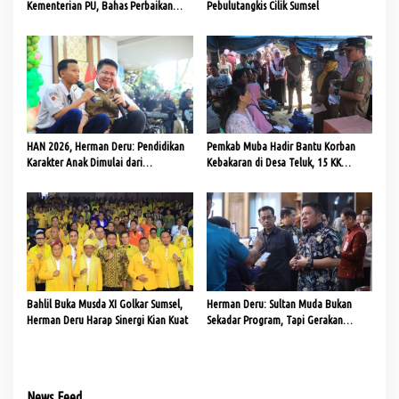
Kementerian PU, Bahas Perbaikan
Pebulutangkis Cilik Sumsel
Jalan dan Jembatan
HAN 2026, Herman Deru: Pendidikan
Pemkab Muba Hadir Bantu Korban
Karakter Anak Dimulai dari
Kebakaran di Desa Teluk, 15 KK
Keteladanan Orang Tua
Terima Bantuan
Bahlil Buka Musda XI Golkar Sumsel,
Herman Deru: Sultan Muda Bukan
Herman Deru Harap Sinergi Kian Kuat
Sekadar Program, Tapi Gerakan
Strategis Ekonomi Daerah
News Feed