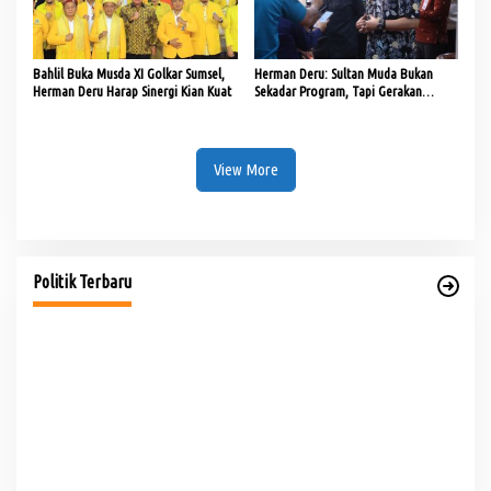
Bahlil Buka Musda XI Golkar Sumsel,
Herman Deru: Sultan Muda Bukan
Herman Deru Harap Sinergi Kian Kuat
Sekadar Program, Tapi Gerakan
Strategis Ekonomi Daerah
View More
PHK di Sumsel Capai 1.400 Pekerja, DPRD Soroti
Mandeknya Produksi Tambang
Di Politik
|
Rabu, 5 Agustus 2026
Politik Terbaru
Te