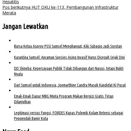
Hepatitis
Pos berikutnya
HUT OKU ke-113, Pembangunan Infrastruktur
Merata
Jangan Lewatkan
Bursa Ketua Asprov PSSI Sumsel Menghangat, Kiki Subagio Jadi Sorotan
Karantina Sumsel: Ancaman Spesies Asing Invasif Harus Dicegah Sejak Dini
DD Shineba: Kepercayaan Publik Tidak Dibangun dari Narasi, tetapi Bukti
Nyata
Dari Sumsel untuk Indonesia, Joemarthine Candra Masuk Kandidat KI Pusat
Emak-Emak Dapur MBG Minta Program Makan Bergizi Gratis Tetap
Dilanjutkan
Legitimasi versus Fungsi, FORDES Kupas Polemik Kolam Retensi sebagai
Pengendali Banjir Kota