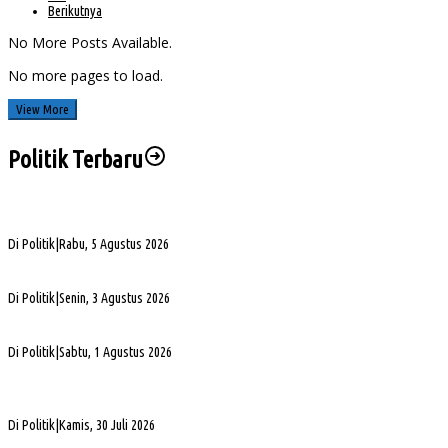
Berikutnya
No More Posts Available.
No more pages to load.
View More
Politik Terbaru
PHK di Sumsel Capai 1.400 Pekerja, DPRD Soroti Mandeknya Produksi Tambang
Di Politik
|
Rabu, 5 Agustus 2026
Terpilih Pimpin Golkar Sumsel, Andie Dinialdie Fokus Perkuat Organisasi dan Kader
Di Politik
|
Senin, 3 Agustus 2026
5. DPRD Sumsel Serahkan 7 Nama Calon Komisioner KPID ke Gubernur untuk Dilantik
Di Politik
|
Sabtu, 1 Agustus 2026
DPD Partai Golkar Sumsel Resmi Jadwalkan Musda XI, Pendaftaran Calon Ketua
Dibuka
Di Politik
|
Kamis, 30 Juli 2026