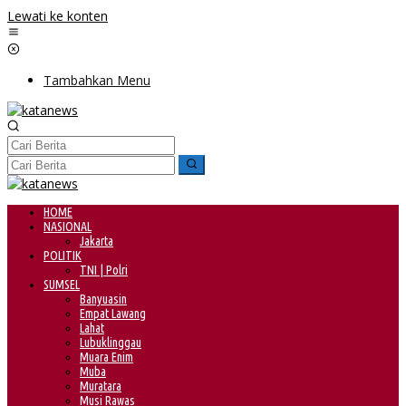
Lewati ke konten
Tambahkan Menu
HOME
NASIONAL
Jakarta
POLITIK
TNI | Polri
SUMSEL
Banyuasin
Empat Lawang
Lahat
Lubuklinggau
Muara Enim
Muba
Muratara
Musi Rawas