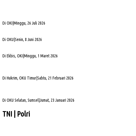
Bukan Sekadar Silaturahmi Alumni, Alexsander Dorong KAHMI Jadi Kekuatan
Strategis di Era Digital
Di OKI
|
Minggu, 26 Juli 2026
Alva Elan Duduki Jabatan Sekda OKU, Siap Dukung Percepatan Pembangunan
Di OKU
|
Senin, 8 Juni 2026
PLN UID S2JB Bangun Jaringan Listrik 1,6 Km di Desa Pedamaran IV OKI
Di Ekbis, OKI
|
Minggu, 1 Maret 2026
Jelang Mutasi, Kajari OKU Timur Teken Sprindik Kasus Dugaan Korupsi FLPP 2024-
2025
Di Hukrim, OKU Timur
|
Sabtu, 21 Februari 2026
Gubernur Sumsel Herman Deru Apresiasi Laju Pembangunan OKU Selatan Selama 22
Tahun Pasca Pemekaran
Di OKU Selatan, Sumsel
|
Jumat, 23 Januari 2026
TNI | Polri
Wabup Muba Paparkan Inovasi PTSP, Selangkah Lagi Menuju Tiga Besar Nasional