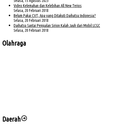
Selasa, 15 Agustus 2023
Video Kelemahan dan Kelebihan All New Terios
Selasa, 20 Februari 2018
Belum Pakai CVT, Apa yang Ditakuti Daihatsu Indonesia?
Selasa, 20 Februari 2018
Daihatsu Santai Penjualan Sirion Kalah Jauh dari Mobil LCGC
Selasa, 20 Februari 2018
Olahraga
Bursa Ketua Asprov PSSI Sumsel Menghangat, Kiki Subagio Jadi Sorotan
Buka Turnamen Padel Ende Vol. 1, Herman Deru Dorong Gaya Hidup Sehat
Jelang Laga Krusial, Sumsel United Asah Strategi di Lapangan
Imbang 1-1, Sumsel United Naik ke Posisi Empat Klasemen
Hadapi FC Bekasi City, Nilmaizar: Ini Penentuan Nasib Sumsel United
Daerah