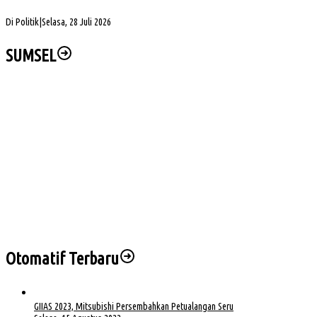
DPRD Sumsel Pertanyakan Alasan PLN Belum Alirkan Listrik ke Desa Gajah Mati
Di Politik
|
Selasa, 28 Juli 2026
SUMSEL
Wabup Muba Paparkan Inovasi PTSP, Selangkah Lagi Menuju Tiga Besar Nasional
Kapolda Sumsel Siap Dukung Tabur Bunga Leluhur Palembang Darussalam
PHK di Sumsel Capai 1.400 Pekerja, DPRD Soroti Mandeknya Produksi Tambang
Sekda Muba Buka Diklat Paskibraka 2026, Tekankan Disiplin dan Nasionalisme
Empat Saksi Dihadirkan di Sidang Korupsi BTN e-Batara Pos, Kuasa Hukum Nilai
Saksi Hindari Pertanyaan
Otomatif Terbaru
GIIAS 2023, Mitsubishi Persembahkan Petualangan Seru