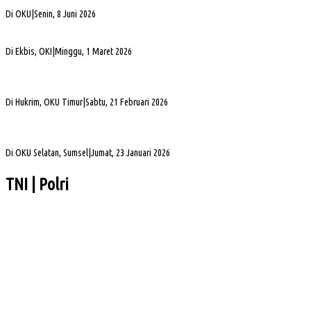
Alva Elan Duduki Jabatan Sekda OKU, Siap Dukung Percepatan Pembangunan
Di OKU
|
Senin, 8 Juni 2026
PLN UID S2JB Bangun Jaringan Listrik 1,6 Km di Desa Pedamaran IV OKI
Di Ekbis, OKI
|
Minggu, 1 Maret 2026
Jelang Mutasi, Kajari OKU Timur Teken Sprindik Kasus Dugaan Korupsi FLPP 2024-
2025
Di Hukrim, OKU Timur
|
Sabtu, 21 Februari 2026
Gubernur Sumsel Herman Deru Apresiasi Laju Pembangunan OKU Selatan Selama 22
Tahun Pasca Pemekaran
Di OKU Selatan, Sumsel
|
Jumat, 23 Januari 2026
TNI | Polri
Wabup Muba Paparkan Inovasi PTSP, Selangkah Lagi Menuju Tiga Besar Nasional
Kapolda Sumsel Siap Dukung Tabur Bunga Leluhur Palembang Darussalam
PHK di Sumsel Capai 1.400 Pekerja, DPRD Soroti Mandeknya Produksi Tambang
Sekda Muba Buka Diklat Paskibraka 2026, Tekankan Disiplin dan Nasionalisme