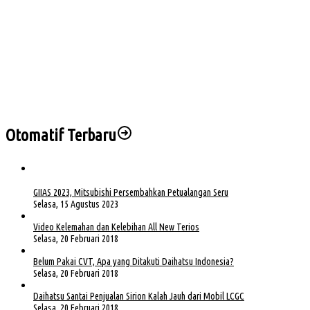
Kapolda Sumsel Siap Dukung Tabur Bunga Leluhur Palembang Darussalam
PHK di Sumsel Capai 1.400 Pekerja, DPRD Soroti Mandeknya Produksi Tambang
Sekda Muba Buka Diklat Paskibraka 2026, Tekankan Disiplin dan Nasionalisme
Empat Saksi Dihadirkan di Sidang Korupsi BTN e-Batara Pos, Kuasa Hukum Nilai
Saksi Hindari Pertanyaan
Otomatif Terbaru
GIIAS 2023, Mitsubishi Persembahkan Petualangan Seru
Selasa, 15 Agustus 2023
Video Kelemahan dan Kelebihan All New Terios
Selasa, 20 Februari 2018
Belum Pakai CVT, Apa yang Ditakuti Daihatsu Indonesia?
Selasa, 20 Februari 2018
Daihatsu Santai Penjualan Sirion Kalah Jauh dari Mobil LCGC
Selasa, 20 Februari 2018