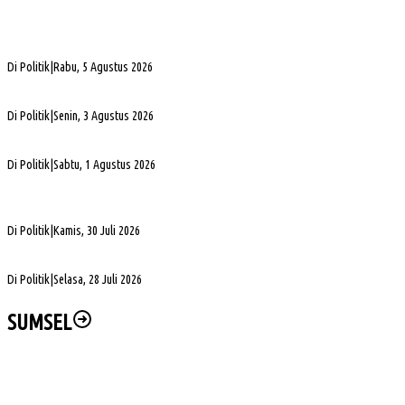
PHK di Sumsel Capai 1.400 Pekerja, DPRD Soroti Mandeknya Produksi Tambang
Di Politik
|
Rabu, 5 Agustus 2026
Terpilih Pimpin Golkar Sumsel, Andie Dinialdie Fokus Perkuat Organisasi dan Kader
Di Politik
|
Senin, 3 Agustus 2026
5. DPRD Sumsel Serahkan 7 Nama Calon Komisioner KPID ke Gubernur untuk Dilantik
Di Politik
|
Sabtu, 1 Agustus 2026
DPD Partai Golkar Sumsel Resmi Jadwalkan Musda XI, Pendaftaran Calon Ketua
Dibuka
Di Politik
|
Kamis, 30 Juli 2026
DPRD Sumsel Pertanyakan Alasan PLN Belum Alirkan Listrik ke Desa Gajah Mati
Di Politik
|
Selasa, 28 Juli 2026
SUMSEL
Wabup Muba Paparkan Inovasi PTSP, Selangkah Lagi Menuju Tiga Besar Nasional