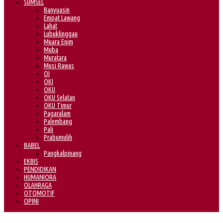
SUMSEL
Banyuasin
Empat Lawang
Lahat
Lubuklinggau
Muara Enim
Muba
Muratara
Musi Rawas
OI
OKI
OKU
OKU Selatan
OKU Timur
Pagaralam
Palembang
Pali
Prabumulih
BABEL
Pangkalpinang
EKBIS
PENDIDIKAN
HUMANIORA
OLAHRAGA
OTOMOTIF
OPINI