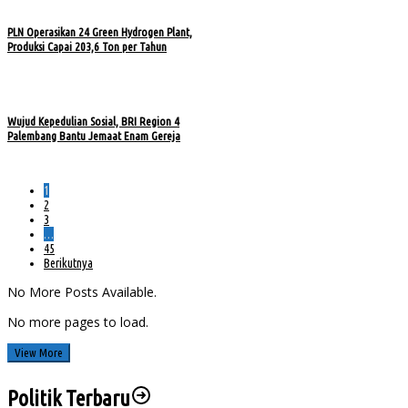
PLN Operasikan 24 Green Hydrogen Plant,
Produksi Capai 203,6 Ton per Tahun
Wujud Kepedulian Sosial, BRI Region 4
Palembang Bantu Jemaat Enam Gereja
1
2
3
…
45
Berikutnya
No More Posts Available.
No more pages to load.
View More
Politik Terbaru