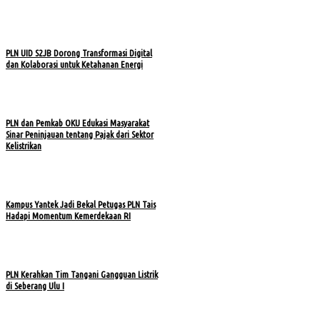
PLN UID S2JB Dorong Transformasi Digital
dan Kolaborasi untuk Ketahanan Energi
PLN dan Pemkab OKU Edukasi Masyarakat
Sinar Peninjauan tentang Pajak dari Sektor
Kelistrikan
Kampus Yantek Jadi Bekal Petugas PLN Tais
Hadapi Momentum Kemerdekaan RI
PLN Kerahkan Tim Tangani Gangguan Listrik
di Seberang Ulu I