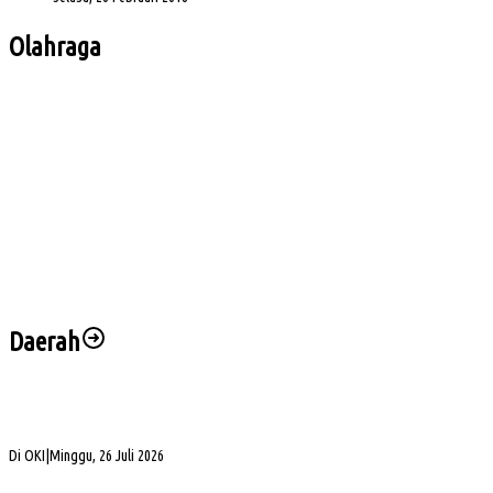
Olahraga
Bursa Ketua Asprov PSSI Sumsel Menghangat, Kiki Subagio Jadi Sorotan
Buka Turnamen Padel Ende Vol. 1, Herman Deru Dorong Gaya Hidup Sehat
Jelang Laga Krusial, Sumsel United Asah Strategi di Lapangan
Imbang 1-1, Sumsel United Naik ke Posisi Empat Klasemen
Hadapi FC Bekasi City, Nilmaizar: Ini Penentuan Nasib Sumsel United
Daerah
Bukan Sekadar Silaturahmi Alumni, Alexsander Dorong KAHMI Jadi Kekuatan
Strategis di Era Digital
Di OKI
|
Minggu, 26 Juli 2026