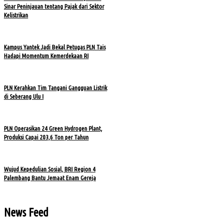
Sinar Peninjauan tentang Pajak dari Sektor
Kelistrikan
Kampus Yantek Jadi Bekal Petugas PLN Tais
Hadapi Momentum Kemerdekaan RI
PLN Kerahkan Tim Tangani Gangguan Listrik
di Seberang Ulu I
PLN Operasikan 24 Green Hydrogen Plant,
Produksi Capai 203,6 Ton per Tahun
Wujud Kepedulian Sosial, BRI Region 4
Palembang Bantu Jemaat Enam Gereja
News Feed